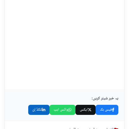
یہ خبر شیئر کریں:
فیس بک
ایکس
واٹس ایپ
لنکڈ اِن