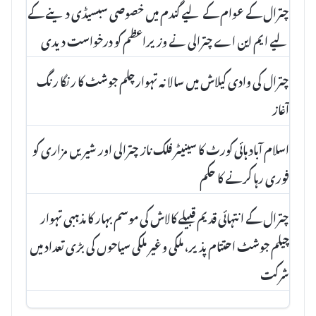
چترال کے عوام کے لیے گندم میں خصوصی سبسیڈی دینے کے
لیے ایم این اے چترالی نے وزیراعظم کو درخواست دیدی
چترال کی وادی کیلاش میں سالانہ تہوارچلم جوشٹ کا رنگا رنگ
آغاز
اسلام آباد ہائی کورٹ کا سینیٹر فلک ناز چترالی اور شیریں مزاری کو
فوری رہا کرنے کا حکم
چترال کے انتہائی قدیم قبیلے کالاش کی موسم بہار کا مذہبی تہوار
چیلم جوشٹ احتتام پذیر، ملکی و غیر ملکی سیاحوں کی بڑی تعداد میں
شرکت