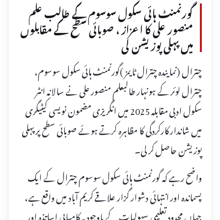
گورنمنٹ ہائی سکول سوسوم کے طالب علم
منصور علی کا اعزاز ، صوبائی سطح کے مقابلوں
میں پہلی پوزیشن لی
چترال (نمایندہ چترال ٹایمز )گورنمنٹ ہائی سکول سوسوم،
چترال لوئر کے ہونہار طالبعلم منصور علی نے سالانہ انٹر
سکول ادبی مقابلہ 2025 میں انگریزی مضمون نویسی کیٹیگری
میں شاندار کارکردگی کا مظاہرہ کرتے ہوئے صوبائی سطح پر پہلی
پوزیشن حاصل کر لی۔
واضح رہے کہ گورنمنٹ ہائی سکول سوسوم چترال کے ایک
پسماندہ اور انتہائی دشوار گزار علاقے کریم آباد میں واقع ہے،
جہاں محدود تعلیمی سہولیات کے باوجود یہ کامیابی اساتذہ اور