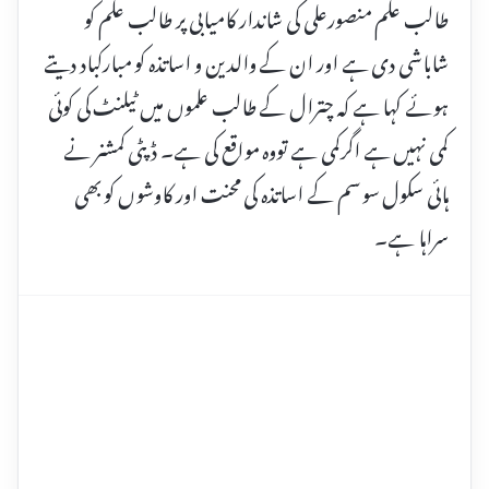
طالب علم منصورعلی کی شاندار کامیابی پر طالب علم کو
شاباشی دی ہے اور ان کے والدین و اساتذہ کو مبارکباد دیتے
ہوئے کہا ہے کہ چترال کے طالب علموں میں ٹیلنٹ کی کوئی
کمی نہیں ہے اگرکمی ہے تووہ مواقع کی ہے۔ ڈپٹی کمشنر نے
ہائی سکول سوسم کے اساتذہ کی محنت اور کاوشوں کو بھی
سراہا ہے۔