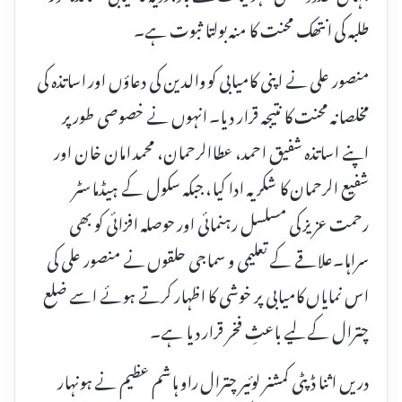
طلبہ کی انتھک محنت کا منہ بولتا ثبوت ہے۔
منصور علی نے اپنی کامیابی کو والدین کی دعاؤں اور اساتذہ کی
مخلصانہ محنت کا نتیجہ قرار دیا۔ انہوں نے خصوصی طور پر
اپنے اساتذہ شفیق احمد، عطاالرحمان، محمد امان خان اور
شفیع الرحمان کا شکریہ ادا کیا، جبکہ سکول کے ہیڈماسٹر
رحمت عزیز کی مسلسل رہنمائی اور حوصلہ افزائی کو بھی
سراہا۔علاقے کے تعلیمی و سماجی حلقوں نے منصور علی کی
اس نمایاں کامیابی پر خوشی کا اظہار کرتے ہوئے اسے ضلع
چترال کے لیے باعثِ فخر قرار دیا ہے۔
دریں اثنا ڈپٹی کمشنر لوئیر چترال راو ہاشم عظیم نے ہونہار