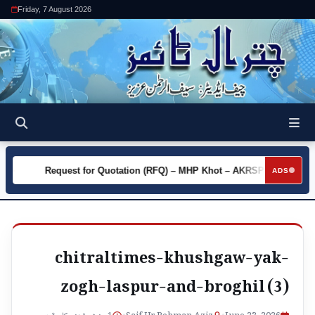
Friday, 7 August 2026
y
Request for Quotation (RFQ) – MHP Khot – AKRSP
Requ
►
►
ADS
chitraltimes-khushgaw-yak-
zogh-laspur-and-broghil (3)