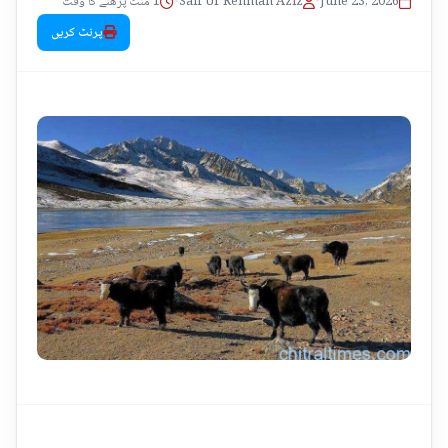
1 منٹ پڑھنے کا وقت
•
Saif Ur Rehman Aziz
•
June 23, 2026
پرنٹ کریں