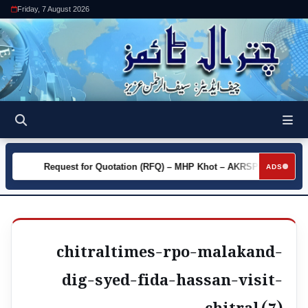
Friday, 7 August 2026
ty
Request for Quotation (RFQ) – MHP Khot – AKRSP
Requ
►
►
ADS
chitraltimes-rpo-malakand-
dig-syed-fida-hassan-visit-
chitral (7)