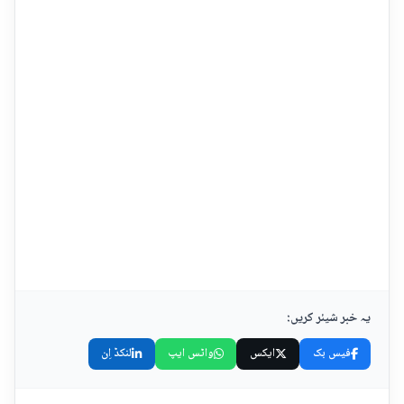
یہ خبر شیئر کریں:
فیس بک
ایکس
واٹس ایپ
لنکڈ اِن