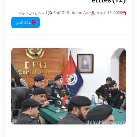
1 منٹ پڑھنے کا وقت
•
Saif Ur Rehman Aziz
•
April 16, 2026
پرنٹ کریں