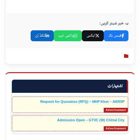
یہ خبر شیئر کریں:
فیس بک
ایکس
واٹس ایپ
لنکڈ اِن
اشتہارات
Request for Quotation (RFQ) – MHP Khot – AKRSP
Admission Open – GTVC (W) Chitral City