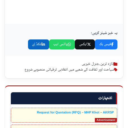
یہ خبر شیئر کریں:
فیس بک
ایکس
واٹس ایپ
لنکڈ اِن
تازہ ترین
,
جنرل خبریں
سیاحت اور ثقافت کے شعبے میں انقلابی ترقیاتی منصوبے شروع
اشتہارات
Request for Quotation (RFQ) – MHP Khot – AKRSP