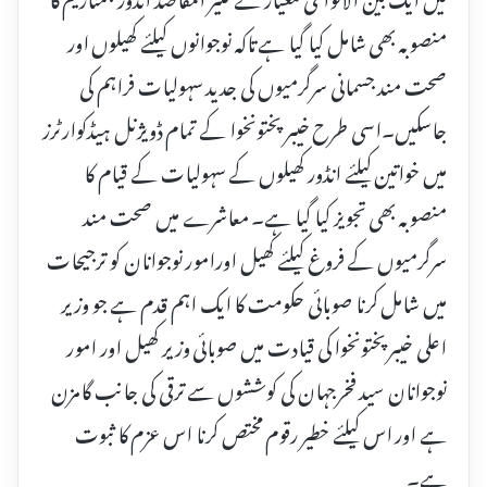
منصوبہ بھی شامل کیا گیا ہے تاکہ نوجوانوں کیلئے کھیلوں اور
صحت مند جسمانی سرگرمیوں کی جدید سہولیات فراہم کی
جاسکیں۔اسی طرح خیبر پختونخوا کے تمام ڈویژنل ہیڈکوارٹرز
میں خواتین کیلئے انڈور کھیلوں کے سہولیات کے قیام کا
منصوبہ بھی تجویز کیا گیا ہے۔ معاشرے میں صحت مند
سرگرمیوں کے فروغ کیلئے کھیل اورامور نوجوانان کو ترجیحات
میں شامل کرنا صوبائی حکومت کا ایک اہم قدم ہے جو وزیر
اعلی خیبرپختونخوا کی قیادت میں صوبائی وزیر کھیل اور امور
نوجوانان سید فخرجہان کی کوششوں سے ترقی کی جانب گامزن
ہے اور اس کیلئے خطیر رقوم مختص کرنا اس عزم کا ثبوت
ہے۔