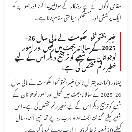
مقامی لوگوں کے لیے روزگار کے مواقع پیدا کرنا اور صوبے کو
ایک پرکشش اور مستحکم سیاحتی مقام بنانا ہے۔
خیبرپختونخوا حکومت نے مالی سال 26-
2025 کے سالانہ بجٹ میں کھیل اور امور
نوجوانان کے شعبے کو ترجیح دیکر اس کے لیے
خطیر رقم مختص کی ہے،
پشاور (نمائندہ چترال ٹائمز) خیبرپختونخوا حکومت نے مالی سال
26-2025 کے سالانہ بجٹ میں کھیل اور امور نوجوانان کے
شعبے کو ترجیح دیکر اس کے لیے خطیر رقم مختص کی ہے۔اس
شعبے کیلئے گذشتہ بجٹ 8.9 ارب روپے تھا جسے آئندہ سال
کیلئے 30 فیصد بڑھا کر 11.6 ارب روپے کردیا گیا ہے۔