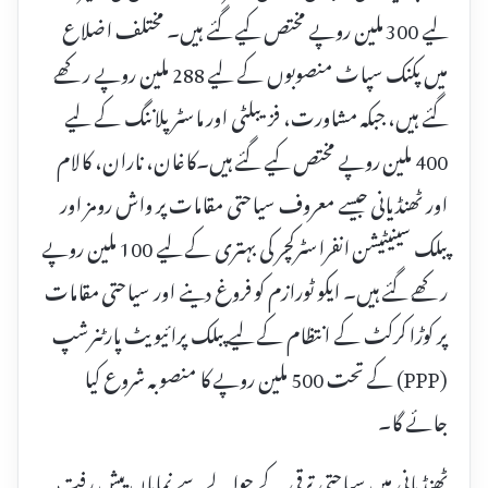
لیے 300 ملین روپے مختص کیے گئے ہیں۔ مختلف اضلاع
میں پکنک سپاٹ منصوبوں کے لیے 288 ملین روپے رکھے
گئے ہیں، جبکہ مشاورت، فزیبلٹی اور ماسٹر پلاننگ کے لیے
400 ملین روپے مختص کیے گئے ہیں۔کاغان، ناران، کالام
اور ٹھنڈیانی جیسے معروف سیاحتی مقامات پر واش رومز اور
پبلک سینیٹیشن انفراسٹرکچر کی بہتری کے لیے 100 ملین روپے
رکھے گئے ہیں۔ ایکو ٹورازم کو فروغ دینے اور سیاحتی مقامات
پر کوڑا کرکٹ کے انتظام کے لیے پبلک پرائیویٹ پارٹنرشپ
(PPP) کے تحت 500 ملین روپے کا منصوبہ شروع کیا
جائے گا۔
ٹھنڈیانی میں سیاحتی ترقی کے حوالے سے نمایاں پیش رفت