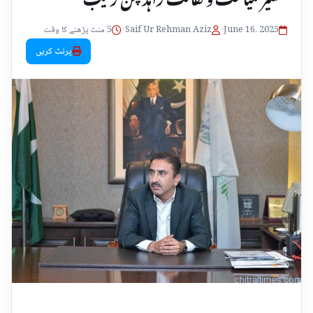
June 16, 2025
•
Saif Ur Rehman Aziz
•
5 منٹ پڑھنے کا وقت
پرنٹ کریں