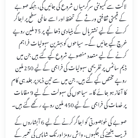
لاگت سے کمیونٹی سرگرمیاں شروع کی جائیں گی، جبکہ صوبے
کے قیمتی ثقافتی ورثے کے تحفظ اور اسے عالمی سطح پر اجاگر
کرنے کے لیے نشتر ہال کے بنیادی ڈھانچے پر 75 ملین روپے
خرچ کیے جائیں گے۔ سیاحوں کو بہترین سہولیات فراہم
کرنے کے لیے متعدد منصوبے شروع کیے گئے ہیں جن میں
ڈیم سائٹس پر تفریحی سہولیات کی فراہمی کے لیے 250 ملین
روپے مختص کیے گئے ہیں، جن میں سے تین ڈیمز پر جلد ہی کام
کا آغاز ہو جائے گا۔ سیاحوں کی سہولت کے لیے 9 مقامات
پر خدمات کی فراہمی کے لیے 450 ملین روپے رکھے گئے ہیں۔
صوبے کی خوبصورتی کو اجاگر کرنے کے لیے 6 آبشاروں کے
قریب بیٹھنے کی جگہوں، واش رومز اور ٹک شاپس کی تعمیر کے