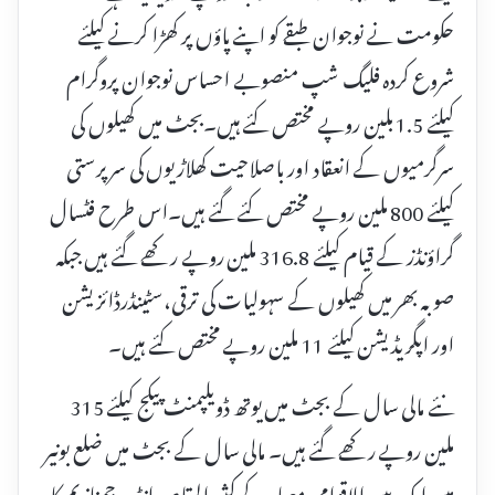
حکومت نے نوجوان طبقے کو اپنے پاؤں پر کھڑا کرنے کیلئے
شروع کردہ فلیگ شپ منصوبے احساس نوجوان پروگرام
کیلئے 1.5 بلین روپے مختص کئے ہیں۔بجٹ میں کھیلوں کی
سرگرمیوں کے انعقاد اور باصلاحیت کھلاڑیوں کی سرپرستی
کیلئے 800 ملین روپے مختص کئے گئے ہیں۔اس طرح فٹسال
گراؤنڈز کے قیام کیلئے 316.8 ملین روپے رکھے گئے ہیں جبکہ
صوبہ بھر میں کھیلوں کے سہولیات کی ترقی،سٹینڈرڈائزیشن
اور اپگریڈیشن کیلئے 11 ملین روپے مختص کئے ہیں۔
نئے مالی سال کے بجٹ میں یوتھ ڈویلپمنٹ پیکج کیلئے 315
ملین روپے رکھے گئے ہیں۔ مالی سال کے بجٹ میں ضلع بونیر
میں ایک بین الاقوامی معیار کے کثیر المقاصد انڈور جمنازیم کا