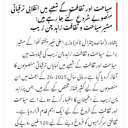
سیاحت اور ثقافت کے شعبے میں انقلابی ترقیاتی
منصوبے شروع کئے جا رہے ہیں:
مشیرسیاحت و ثقافت زاہد چن زیب
پشاور (نمائندہ چترال ٹائمز) وزیر اعلیٰ خیبر پختونخوا کے مشیر
برائے سیاحت و ثقافت، زاہد چن زیب کی قیادت میں
سیاحت اور ثقافت کے شعبے میں نمایاں ترقیاتی منصوبوں کا
آغاز کر دیا گیا ہے۔ مالی سال 2025-26 کے بجٹ میں ان
منصوبوں کے لیے کثیر فنڈز مختص کیے گئے ہیں، جس پرزاہد
چن زیب نے اطمینان کا اظہار کرتے ہوئے اسے سیاحت
اور ثقافت کے فروغ کے لیے ایک اہم قدم قرار دیا ہے۔
ثقافتی سرگرمیوں کو فروغ دینے کے لیے 120 ملین روپے کی