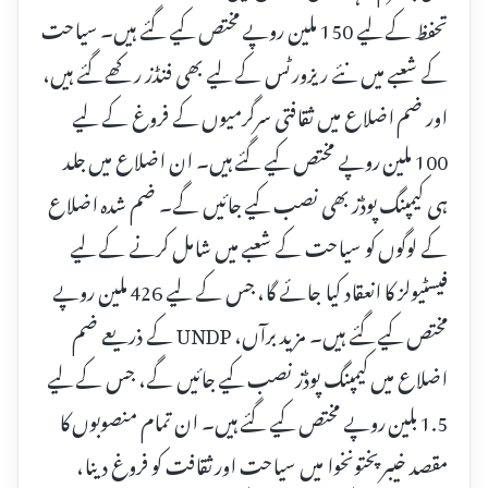
تحفظ کے لیے 150 ملین روپے مختص کیے گئے ہیں۔ سیاحت
کے شعبے میں نئے ریزورٹس کے لیے بھی فنڈز رکھے گئے ہیں،
اور ضم اضلاع میں ثقافتی سرگرمیوں کے فروغ کے لیے
100 ملین روپے مختص کیے گئے ہیں۔ ان اضلاع میں جلد
ہی کیمپنگ پوڈز بھی نصب کیے جائیں گے۔ ضم شدہ اضلاع
کے لوگوں کو سیاحت کے شعبے میں شامل کرنے کے لیے
فیسٹیولز کا انعقاد کیا جائے گا، جس کے لیے 426 ملین روپے
مختص کیے گئے ہیں۔ مزید برآں، UNDP کے ذریعے ضم
اضلاع میں کیمپنگ پوڈز نصب کیے جائیں گے، جس کے لیے
1.5 بلین روپے مختص کیے گئے ہیں۔ ان تمام منصوبوں کا
مقصد خیبر پختونخوا میں سیاحت اور ثقافت کو فروغ دینا،