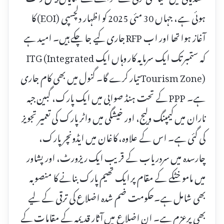
ہوئی ہے، جہاں 30 مئی 2025 کو اظہار دلچسپی (EOI) کا
آغاز ہوا تھا اور اب RFP جاری کیے جا چکے ہیں۔ امید ہے
کہ ستمبر تک ایک سرمایہ کار وہاں ایک ITG (Integrated
Tourism Zone) تیار کرے گا۔ گنول میں بھی کام جاری
ہے۔ PPP کے تحت ہنڈ صوابی میں ایک پارک، گبین جبہ
ناران میں کیمپنگ ولیج، اور خیشگی میں واٹر پارک کی تعمیر تجویز
کی گئی ہے۔ اس کے علاوہ، کاغان میں ایڈونچر پارک،
چارسدہ میں سردریاب کے قریب ایک ریزورٹ، اور پشاور
میں مامو خٹکے کے مقام پر ایک تھیم پارک بنانے کا منصوبہ
بھی شامل ہے۔حکومت ضم شدہ اضلاع کی ترقی کے لیے
بھی پرعزم ہے۔ ان اضلاع میں آثار قدیمہ کے مقامات کے