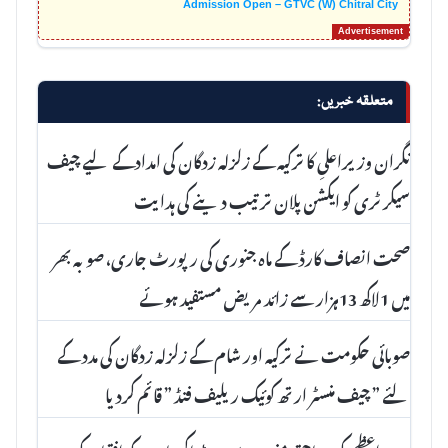
Admission Open – GTVC (W) Chitral City
متعلقہ خبریں:
نگران وزیراعلیِ کا ترکیہ کے زلزلہ زدگان کی امدادکے لیے چیف
سیکرٹری کو ایکشن پلان ترتیب دینے کی ہدایت
صحت انصاف کارڈ کے ماہ جنوری کی رپورٹ جاری، صوبہ بھر
میں 1لاکھ 13ہزار سے زائد مریض مستفید ہوئے
صوبائی حکومت نے ترکیہ اور شام کے زلزلہ زدگان کی مدد کے
لئے ” چیف منسٹر ارتھ کوئیک ریلیف فنڈ ” قائم کردیا