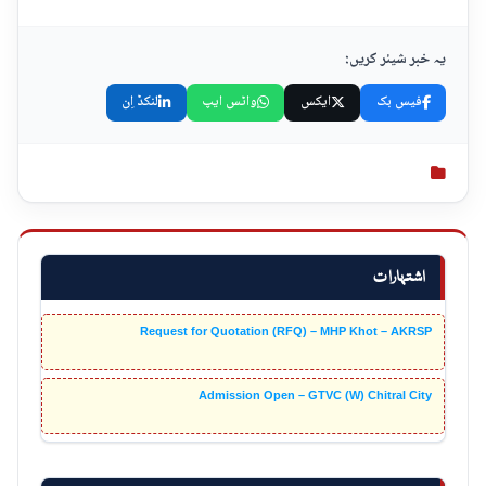
یہ خبر شیئر کریں:
فیس بک
ایکس
واٹس ایپ
لنکڈ اِن
اشتہارات
Request for Quotation (RFQ) – MHP Khot – AKRSP
Admission Open – GTVC (W) Chitral City