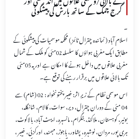
گرج چمک کے سا تھ بارش کی پیشگوئی
۔
اسلام آباد ( نمائندہ چترال ٹائمز ) محکمہ موسمیات کی پیشگوئی کے
مطابق ایک مغربی ہواؤں کا سلسلہ 02مئی کو ملک کے شمال
مغربی علاقوں میں داخل ہونے کا امکان ہے اور یہ 05مئی
تک بالائی علاقوں میں برقرار رہنے کی توقع ہے۔
اس موسمی نظام کے زیرِ اثر: خیبر پختونخواہ : 02 (شام) سے
04 مئی کے دوران چترال، دیر، سوات، کالام، شانگلہ،
بونیر، کوہستان، ملاکنڈ، بٹگرام، مانسہرہ، ایبٹ آباد، بالاکوٹ،
ہری پور، مردان، نوشہرہ، پشاور، باجوڑ، مہمند، اورکزئی، خیبر ،