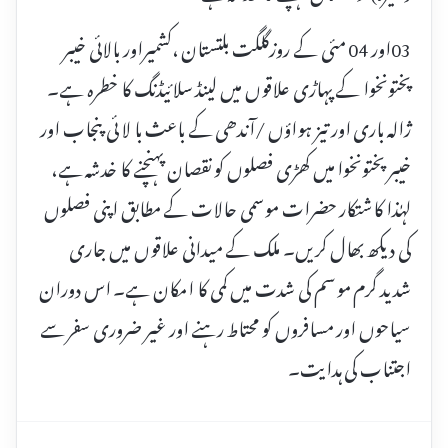
03اور 04 مئی کے روزگلگت بلتستان ،کشمیراور بالائی خیبر
پختونخوا کے پہاڑی علاقوں میں لینڈ سلائیڈنگ کا خطرہ ہے۔
ژالہ باری اور تیز ہواؤں /آندھی کے باعث با لا ئی پنجاب اور
خیبر پختونخوا میں کھڑی فصلوں کو نقصان پہنچنے کا خدشہ ہے،
لہٰذا کاشتکار حضرات موسمی حالات کے مطابق اپنی فصلوں
کی دیکھ بھال کریں۔ ملک کے میدانی علاقوں میں جاری
شدید گرم موسم کی شدت میں کمی کا امکان ہے۔ اس دوران
سیاحوں اور مسافروں کو محتاط رہنے اور غیر ضروری سفر سے
اجتناب کی ہدایت۔