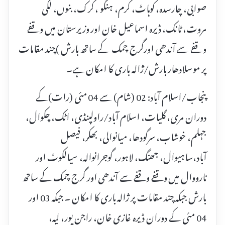
صوابی، چارسدہ، کوہاٹ، کرم، ہنگو ، کرک، بنوں، لکی
مروت، ٹانک، ڈیرہ اسماعیل خان اور وزیرستان میں وقفے
وقفے سے آندھی اورگرج چمک کے ساتھ بارش )چند مقامات
پر موسلادھار بارش/ژالہ باری کا امکان ہے۔
پنجاب/اسلام آباد: 02 (شام) سے 04 مئی (رات)کے
دوران مری، گلیات، اسلام آباد/راولپنڈی، اٹک، چکوال،
جہلم، خوشاب، سرگودھا، میانوالی، بھکر، فیصل
آباد،ساہیوال، جھنگ، لاہور، گوجرانوالہ، سیالکوٹ اور
نارووال میں وقفے وقفے سے آندھی اور گرج چمک کے ساتھ
بارش جبکہ چند مقامات پر ژالہ باری کا امکان ۔ جبکہ 03 اور
04 مئی کے دوران ڈیرہ غازی خان، راجن پور، لیہ،