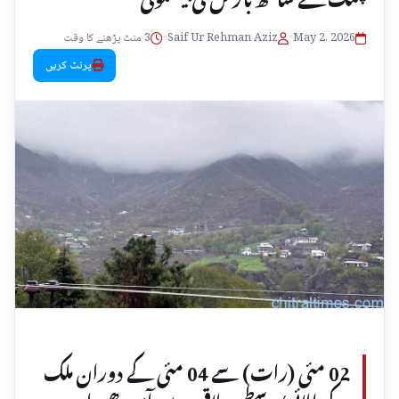
May 2, 2026
•
Saif Ur Rehman Aziz
•
3 منٹ پڑھنے کا وقت
پرنٹ کریں
02 مئی (رات) سے 04 مئی کے دوران ملک
کے بالائی/وسطی علاقوں میں آندھی اور