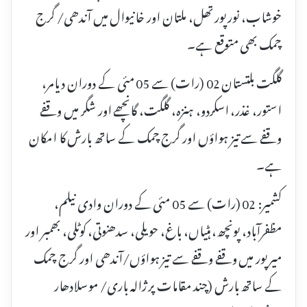
خوشاب، نورپور تھل، ملتان اور خانیوال میں آندھی/ گرج
چمک بھی متوقع ہے۔
گلگت بلتستان 02 (رات) سے 05 مئی کے دوران دیامر،
استور، غذر، اسکردو، ہنزہ، گلگت، گانچھے اور شگر میں وقفے
وقفے سے تیز ہواؤں اور گرج چمک کے ساتھ بارش کا امکان
ہے۔
کشمیر: 02 (رات) سے 05 مئی کے دوران وادی نیلم،
مظفرآباد، پونچھ، ہٹیاں، باغ، حویلی، سدھنوتی، کوٹلی، بھمبر اور
میرپور میں وقفے وقفے سے تیز ہواؤں/آندھی اور گرج چمک
کے ساتھ بارش (چند مقامات پر ژالہ باری/ موسلادھار