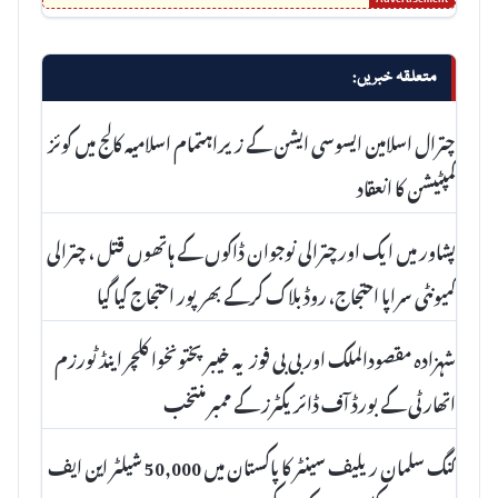
متعلقہ خبریں:
چترال اسلامین ایسوسی ایشن کے زیراہتمام اسلامیہ کالج میں کوئز
کمپٹیشن کا انعقاد
پشاور میں ایک اورچترالی نوجوان ڈاکوں کے ہاتھوں قتل ، چترالی
کمیونٹی سراپا احتجاج، روڈ بلاک کرکے بھرپور احتجاج کیا گیا
شہزادہ مقصودالملک اور بی بی فوزیہ خیبر پختونخوا کلچر اینڈ ٹورزم
اتھارٹی کے بورڈ آف ڈائریکٹرز کے ممبر منتخب
کنگ سلمان ریلیف سینٹر کا پاکستان میں 50,000 شیلٹر این ایف