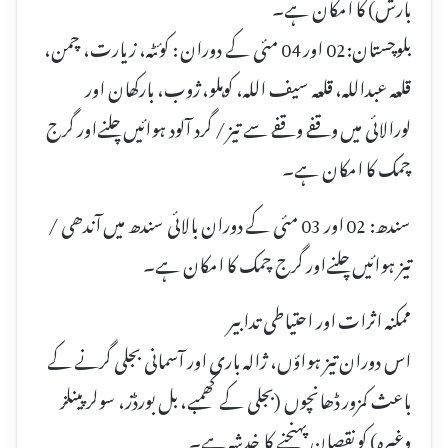
بارش) کا امکان ہے۔
بلوچستان:02 اور 04 مئی کے دوران : کوئٹہ، زیارت، چمن،
قلعہ عبداللہ، قلعہ سیف اللہ، کوہلو، ژوب، بارکھان اور
لورالائی میں وقفے وقفے سے تیز / گرد آلود ہوائیں چلنےاور گرج
چمک کا امکان ہے۔
سندھ: 02 اور 03 مئی کے دوران بالائی سندھ میں آندھی /
تیز ہوائیں چلنےاور گرج چمک کا امکان ہے۔
ممکنہ اثرات اور احتیاطی تدابیر
اس دوران تیز ہواؤں، ژالہ باری اور آسمانی بجلی گرنے کے
باعث کمزور ڈھانچوں (بجلی کے کھمبے، بل بورڈز، سولر پینلز
وغیرہ) کو نقصان پہنچنے کا خدشہ ہے۔