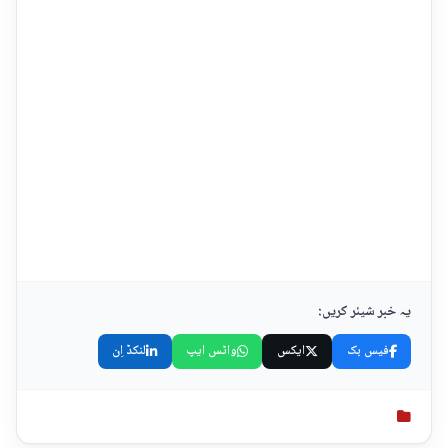
یہ خبر شیئر کریں:
فیس بک
ایکس
واٹس ایپ
لنکڈ اِن