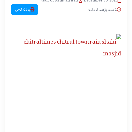
•
Saif Ur Rehman Aziz
•
December 30, 2025
1 منٹ پڑھنے کا وقت
پرنٹ کریں