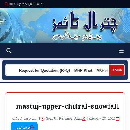
Thursday, 6 August 2026
ty
Request for Quotation (RFQ) – MHP Khot – AKRSP
Requ
►
►
ADS
mastuj-upper-chitral-snowfall
1 منٹ پڑھنے کا وقت
•
Saif Ur Rehman Aziz
•
January 20, 2026
پرنٹ کریں