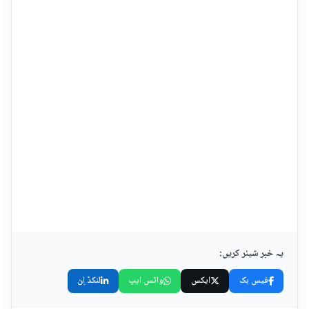
یہ خبر شیئر کریں:
فیس بک
ایکس
واٹس ایپ
لنکڈ اِن