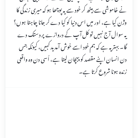
نے خاموشی سے بیٹھ کر خود سے یہ پوچھا ہو کہ میری زندگی کا
وژن کیا ہے، اور میں اس دنیا کو کیا دے کر جانا چاہتا ہوں؟
یہ سوال آج نہیں تو کل آپ کے دروازے پر دستک دے
گا۔ بہتر یہ ہے کہ ہم خود اسے خوش آمدید کہیں، کیونکہ جس
دن انسان اپنے مقصد کو پہچان لیتا ہے، اُسی دن وہ واقعی
زندہ ہونا شروع کرتا ہے۔