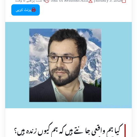
January 3, 2026
•
Saif Ur Rehman Aziz
•
4 منٹ پڑھنے کا وقت
پرنٹ کریں
کیا ہم واقعی جانتے ہیں کہ ہم کیوں زندہ ہیں؟