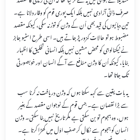
صرف ذاتی آزادی نہیں بلکہ ایک پوری قوم کو وقار دلانا ہے۔
تین دہائیوں کی قید بھی اُن کے وژن کو توڑ نہ سکی، کیونکہ مقصد
مضبوط ہو تو حالات کمزور پڑ جاتے ہیں۔ اسی طرح اسٹیو جابز
نے ٹیکنالوجی کو محض مشین نہیں بلکہ انسانی تخلیق کا اظہار
بنایا، کیونکہ اُن کا وژن منافع سے آگے انسان اور خوبصورتی
تک جاتا تھا۔
یہ بات یقین سے کہہ سکتا ہوں کہ وژن دریافت نہ کرنا سب
سے بڑا نقصان ہے۔ جس قوم کے نوجوان مقصد کے بغیر
ہوں، وہ ہجوم تو بن سکتی ہے مگر تاریخ نہیں بنا سکتی۔ وژن
انسان کو ہجوم سے نکال کر صفِ اوّل میں کھڑا کرتا ہے۔