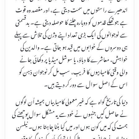
اندھیرے راستوں میں سمت دیتی ہے، اور مقصد وہ قوت
ہے جو تھکے قدموں کو دوبارہ چلنے کا حوصلہ دیتی ہے۔ بدقسمتی
سے نوجوانوں کی ایک بڑی تعداد اپنے وژن کی تلاش سے پہلے
ہی دوسروں کے خوابوں میں قید ہو جاتی ہے۔ والدین کی
خواہش، معاشرے کا دباؤ، یا سوشل میڈیا پر دکھائی جانے
والی وقتی کامیابیوں کا فریب، سب مل کر نوجوان ذہن کو
اس کے اصل سوال سے دور کر دیتے ہیں۔
دنیا کی تاریخ گواہ ہے کہ غیر معمولی کامیابیاں ہمیشہ اُن لوگوں
نے حاصل کیں جنہوں نے خود سے یہ مشکل سوال پوچھنے کی
ہمت کی کہ میں کون ہوں اور میں کیا بننا چاہتا ہوں۔ نیلسن
منڈیلا نے جوانی میں یہ طے کر لیا تھا کہ اُن کی زندگی کا مقصد