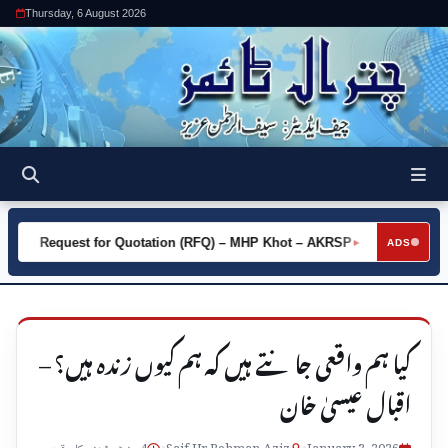
Thursday, 6 August 2026
Request for Quotation (RFQ) – MHP Khot – AKRSP
Request f
►
ADS
کیا ہم واقعی جانتے ہیں کہ ہم کیوں زندہ ہیں؟ –
اقبال عیسیٰ خان