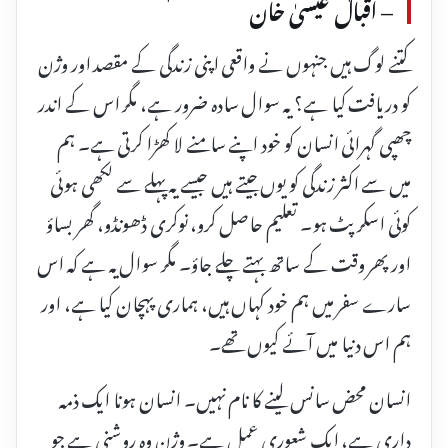
– اقبال عیسیٰ خان
کتنے لوگ ہیں جنہوں نے واقعی اپنی زندگی کے مقصد اور وژن
کو دریافت کیا ہے؟ یہ سوال سادہ ضرور ہے، مگر اس کے اندر
چھپی گہرائی انسان کو خود اپنے سامنے لا کھڑا کرتی ہے۔ ہم
میں سے اکثر زندگی کو یوں جیتے ہیں جیسے یہ پہلے سے لکھی ہوئی
کوئی اسکرپٹ ہو۔ تعلیم حاصل کرو، نوکری ڈھونڈو، گھر بساؤ
اور پھر وقت کے ساتھ بہتے چلے جاؤ۔ مگر سوال یہ ہے کہ اس
سارے سفر میں ہم خود کہاں ہیں، ہماری پہچان کیا ہے، اور
ہم اس دنیا میں آئے کیوں تھے۔
انسان محض سانس لینے کا نام نہیں۔ انسان ہونا ایک ذمہ
داری ہے، ایک شعوری عمل ہے۔ وژن وہ روشنی ہے جو