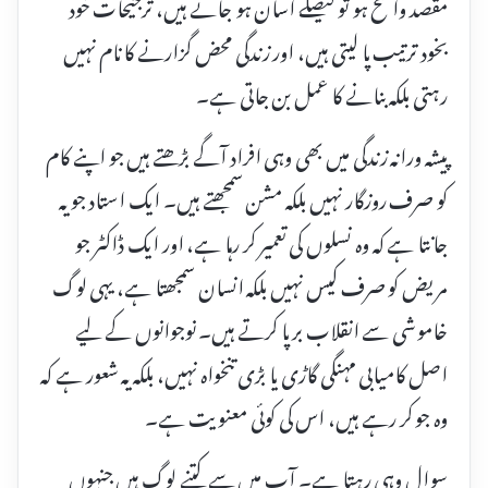
مقصد واضح ہو تو فیصلے آسان ہو جاتے ہیں، ترجیحات خود
بخود ترتیب پا لیتی ہیں، اور زندگی محض گزارنے کا نام نہیں
رہتی بلکہ بنانے کا عمل بن جاتی ہے۔
پیشہ ورانہ زندگی میں بھی وہی افراد آگے بڑھتے ہیں جو اپنے کام
کو صرف روزگار نہیں بلکہ مشن سمجھتے ہیں۔ ایک استاد جو یہ
جانتا ہے کہ وہ نسلوں کی تعمیر کر رہا ہے، اور ایک ڈاکٹر جو
مریض کو صرف کیس نہیں بلکہ انسان سمجھتا ہے، یہی لوگ
خاموشی سے انقلاب برپا کرتے ہیں۔ نوجوانوں کے لیے
اصل کامیابی مہنگی گاڑی یا بڑی تنخواہ نہیں، بلکہ یہ شعور ہے کہ
وہ جو کر رہے ہیں، اس کی کوئی معنویت ہے۔
سوال وہی رہتا ہے۔ آپ میں سے کتنے لوگ ہیں جنہوں