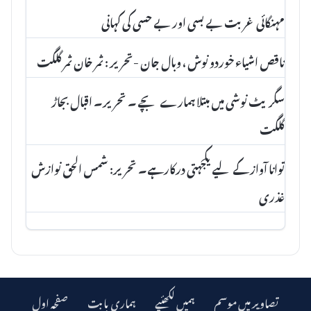
مہنگائی غربت بے بسی اور بے حسی کی کہانی
ناقص اشیاء خوردو نوش ، وبال جان -تحریر : ثمر خان ثمر گلگت
سگریٹ نوشی میں مبتلا ہمارے بچے ۔ تحریر۔ اقبال بجاڑ
گلگت
توانا آواز کے لیے یکجہتی درکارہے۔ تحریر: شمس الحق نوازش
غذری
تصاویر میں موسم
ہمیں لکھئیے
ہماری بابت
صفحہ اول