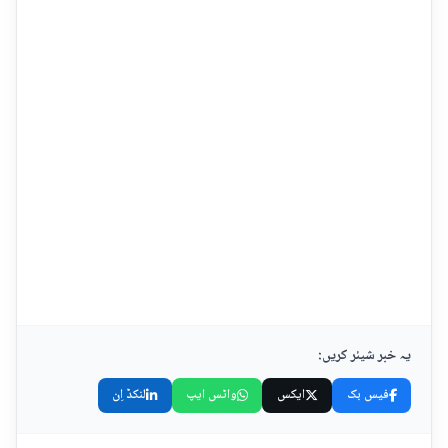
یہ خبر شیئر کریں:
فیس بک
ایکس
واٹس ایپ
لنکڈ اِن