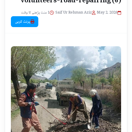
1 منٹ پڑھنے کا وقت
•
Saif Ur Rehman Aziz
•
May 2, 2026
پرنٹ کریں