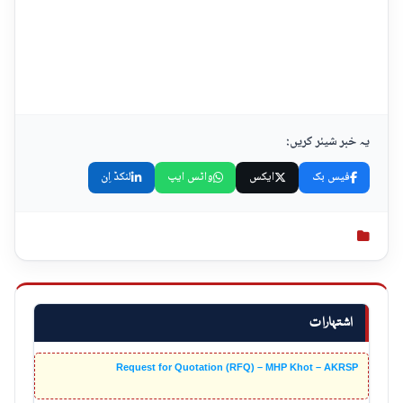
یہ خبر شیئر کریں:
فیس بک
ایکس
واٹس ایپ
لنکڈ اِن
اشتہارات
Request for Quotation (RFQ) – MHP Khot – AKRSP