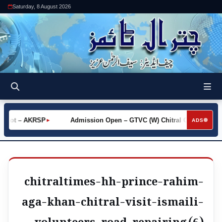
Saturday, 8 August 2026
 Khot – AKRSP
Admission Open – GTVC (W) Chitral City
R
►
►
ADS
chitraltimes-hh-prince-rahim-
aga-khan-chitral-visit-ismaili-
volunteers-road-repairing (6)