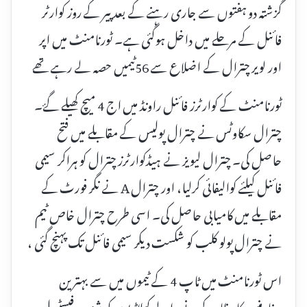
گزشتہ دو ہفتوں سے جاری رہنے کے بعد پیر کے روز کوارٹر
فائنل کے مرحلے میں داخل ہوگئی ہے۔ ٹورنامنٹ میں اپر
اور لویر چترال کے اضلاع سے 56ٹیمیں حصہ لے رہے تھے
ٹورنامنٹ کے کوارٹرز فائنل راونڈ میں اج 4 میچ کھیلے گۓ۔
چترال سکاوٹس نے چترال پولیس کے مقابلے میں فتح
حاصل کی۔ چترال لیویز نے ہیڈکوارٹرز چترال کو ہراکر سیمی
فائنل کیلئے کوالیفائی کرلیا، اور چترال A نے نگر فورٹ کے
مقابلے میں کامیابی حاصل کی۔ اسی طرح چترال خاص ٹیم
نے چترال پولو کلب کو شکست دیکر سیمی فائنل تک پہنچ گئی ،
اس ٹورنامنٹ میں ٹاپ 4 کے ٹیموں میں سے بہترین
پرفارمنس کا مظاہرہ کرنے والے کھلاڑیوں کو شندور فیسٹیول