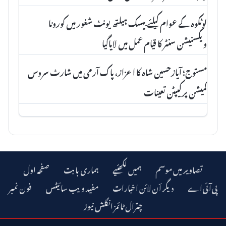
لوٹکوہ کے عوام کیلئے بیسک ہیلتھ یونٹ شغور میں کورونا
ویکسنیشن سنٹر کا قیام عمل میں لایاگیا
مستوج؛ آیازحسین شاہ کا اعزاز، پاک آرمی میں شارٹ سروس
کمیشن پرکیپٹن تعینات
تصاویر میں موسم
ہمیں لکھئیے
ہماری بابت
صفحہ اول
دیگر اؔن لائن اخبارات
مفید ویب سائیٹس
فون نمبر
چترال ٹائمز انگلش نیوز