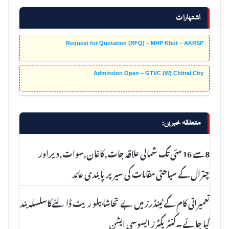
اشتہارات
Request for Quotation (RFQ) – MHP Khot – AKRSP
Admission Open – GTVC (W) Chitral City
متعلقہ خبریں:
8سے 16 مئی تک شمالی علاقہ جات,کاغان,سوات,دیراور
چترال کے سیاحتی مقامات کی سیر پرپابندی عائد
تعمیراتی کام کے ٹینڈرز میں بے تحاشا بیلو ریٹ ڈالنےکاسلسلہ بند
کیا جائے۔کنٹریکٹرز ایسوسی ایشن