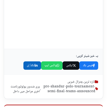
یہ خبر شیئر کریں:
فیس بک
ایکس
واٹس ایپ
لنکڈ اِن
تازہ ترین
,
چترال خبریں
pre-shandur-polo-tournament-
پری شندور پولوٹورنامنٹ
,
semi-final-teams-announced
اخری مراحل میں داخل