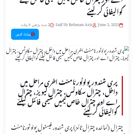
کوالیفائی کرلیئے
June 2, 2025
•
Saif Ur Rehman Aziz
•
2 منٹ پڑھنے کا وقت
پرنٹ کریں
پری شندور پولوٹورنامنٹ اخری مراحل میں
داخل، چترال سکاوٹس، چترال لیویز، چترال
اے اور چترال خاص ٹیمیں سیمی فائنل کیلئے
کوالیفائی کرلیئے
چترال (نمائند ہ چترال ٹائمز) پری شندور فیسٹول پولو ٹورنامنٹ