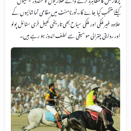
کیلۓ منتخب کیا جاۓ گا۔ٹورنامنٹ میں مقامی تماشائیوں کے
علاوہ غیر ملکی اور ملکی سیاح بھی تاریخی کھیل فری سٹائل پولو
اور روایتی چترالی موسیقی سے لطف اندوز ہو رہے ہیں۔