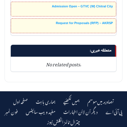
Admission Open – GTVC (W) Chitral City
Request for Proposals (RFP) – AKRSP
متعلقہ خبریں:
No related posts.
تصاویر میں موسم
ہمیں لکھئیے
ہماری بابت
صفحہ اول
دیگر اؔن لائن اخبارات
مفید ویب سائیٹس
فون نمبر
چترال ٹائمز انگلش نیوز