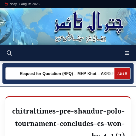
Friday, 7 August 2026
y
Request for Quotation (RFQ) – MHP Khot – AKRSP
Requ
►
►
ADS
chitraltimes-pre-shandur-polo-
tournament-concludes-cs-won-
by-4-1 (2)