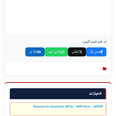
یہ خبر شیئر کریں:
فیس بک
ایکس
واٹس ایپ
لنکڈ اِن
اشتہارات
Request for Quotation (RFQ) – MHP Khot – AKRSP