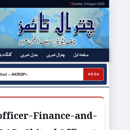
Sunday, 9 August 2026
صفحہ اول
چترال خبریں
جنرل خبریں
گلگت بل
ot – AKRSP
ADS
►
fficer-Finance-and-