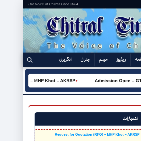
The Voice of Chitral since 2004
فحہ
ویڈیوز
موسم
چترال
انگریزی
ation (RFQ) – MHP Khot – AKRSP
Admission Open – GTVC 
►
اشتہارات
Request for Quotation (RFQ) – MHP Khot – AKRSP