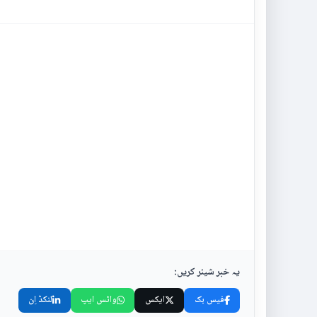
یہ خبر شیئر کریں:
فیس بک
ایکس
واٹس ایپ
لنکڈ اِن