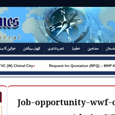
تستان
مضامین
خطوط
شعر و شاعری
کھوار سیکشن‎
خواتین کا ص
(W) Chitral City
Request for Quotation (RFQ) – MHP Kh
►
Job-opportunity-wwf-o