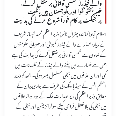
والے فیڈرز شمسی توانائی پر منتقل کرنے،
خیبرپختونخوا اور بلوچستان میں پائلٹ
پراجیکٹ پر کام فوراً شروع کرنے کی ہدایت
اسلام آباد(نمائندہ چترال ٹائمز)وزیر اعظم محمد شہباز شریف
نے زیادہ خسارے والے فیڈرز کمیونٹی اور صوبائی حکومتوں
کے تعاون سے شمسی توانائی پر منتقل کرنے کی ہدایت کی ہے
جس سے خسارے میں چلنے والے فیڈرز کے نقصانات میں
کمی اور ان علاقوں میں بجلی مسلسل میسر ہوگی۔ جمعہ کو وزیر
اعظم آفس کے میڈیا ونگ کی طرف سے جاری بیان کے
مطابق وزیر اعظم کی زیر صدارت ملک کے دور دراز علاقوں
میں بجلی کی بلا تعطل فراہمی کیلئے سولرائزیشن اور بجلی کے
شعبے میں جاری اصلاحات کے حوالے سے جائزہ اجلاس