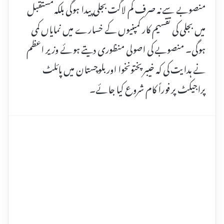
منصوبے سے نہ صرف کم لاگت بجلی پیدا ہوگی بلکہ مستقبل
میں بجلی کی تقسیم کار کمپنیوں کے خسارے میں نمایاں کمی
ہوگی۔ منصوبے کی اصولی منظوری دیتے ہوئے وزیر اعظم
نے ہدایت کی کہ خیبرپختونخوا اور بلوچستان میں پائلٹ
پراجیکٹ پر فوراً کام شروع کیا جائے۔