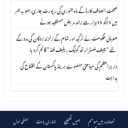
صحت انصاف کارڈ کے ماہ جنوری کی رپورٹ جاری، صوبہ بھر
میں 1لاکھ 13ہزار سے زائد مریض مستفید ہوئے
صوبائی حکومت نے ترکیہ اور شام کے زلزلہ زدگان کی مدد کے
لئے ” چیف منسٹر ارتھ کوئیک ریلیف فنڈ ” قائم کردیا
وزیرِاعظم کی سیاحتی منصوبے برینڈ پاکستان کے افتتاح کی
ہدایت
تصاویر میں موسم
ہمیں لکھئیے
ہماری بابت
صفحہ اول