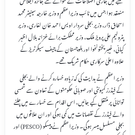
منعقد ہوا جس میں نائب وزیراعظم و وزیر خارجہ سینیٹر محمد
اسحاق ڈار، وزیر بجلی سردار اویس احمد خان لغاری، وزیر
پٹرولیم علی پرویز ملک، وزیر مملکت برائے خزانہ بلال اظہر
کیانی، خیبر پختونخوا اور بلوچستان کے چیف سیکرٹریز کے
علاوہ اعلیٰ سرکاری حکام شریک تھے۔
وزیر اعظم نے ہدایت کی کہ زیادہ خسارہ کرنے والے بجلی
کے فیڈرز کمیونٹی اور صوبائی حکومتوں کے تعاون سے شمسی
توانائی پر منتقل کیے جائیں، اس اقدام سے خسارے میں چلنے
والے فیڈرز کے نقصانات میں کمی ہوگی اور ان علاقوں میں
بجلی مسلسل میسر ہوگی۔ وزیراعظم نے پیسکو (PESCO) اور