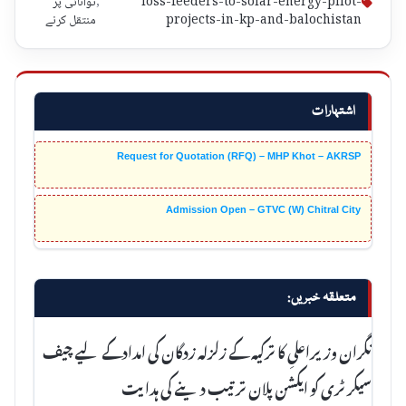
loss-feeders-to-solar-energy-pilot-
,
توانائی پر
projects-in-kp-and-balochistan
منتقل کرنے
اشتہارات
Request for Quotation (RFQ) – MHP Khot – AKRSP
Admission Open – GTVC (W) Chitral City
متعلقہ خبریں:
نگران وزیراعلیِ کا ترکیہ کے زلزلہ زدگان کی امدادکے لیے چیف
سیکرٹری کو ایکشن پلان ترتیب دینے کی ہدایت