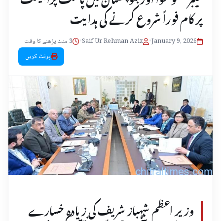
پر کام فوراً شروع کرنے کی ہدایت
January 9, 2026
•
Saif Ur Rehman Aziz
•
3 منٹ پڑھنے کا وقت
پرنٹ کریں
وزیر اعظم شہباز شریف کی زیادہ خسارے