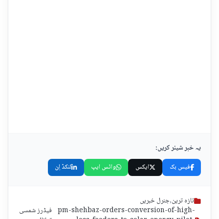
یہ خبر شیئر کریں:
فیس بک
ایکس
واٹس ایپ
لنکڈ اِن
تازہ ترین
,
جنرل خبریں
pm-shehbaz-orders-conversion-of-high-
فیڈرز شمسی