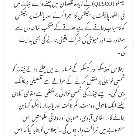
کیسکو (QESCO) کے زیادہ نقصان میں چلنے والے فیڈرز میں
فی الفور پائیلٹ پراجیکٹس کا اجرا کرنے اور پائلٹ پراجیکٹس
کو کامیاب بنانے کے لیے علاقے کے منتخب نمائندوں سے
مشاورت اور کمیونٹی کی شرکت یقینی بنانے کی بھی ہدایت
کی۔
اجلاس کو پیسکو اور کیسکو کے خسارے میں چلنے والے فیڈرز کو
شمسی توانائی پر منتقل کرنے کے حوالے سے تفصیلی بریفنگ
دی گئی۔ ایسے فیڈرز کی شمسی توانائی پر منتقلی سے مقامی آبادی
کیلئے ایک ماحول دوست، کم لاگت اور پائیدار مائیکرو گرڈ بن
جائے گا۔ مقامی آبادی، صوبائی اور وفاقی حکومتیں اس
منصوبے میں شراکت دار ہوں گی۔ اجلاس کو بتایا گیا کہ اس