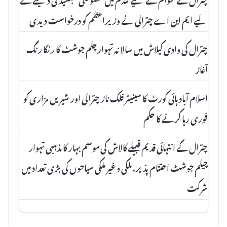
لیے ایم این اے چترالی نے وزیراعظم کو درخواست دیدی
چترال کی وادی کیلاش میں سالانہ تہوارچلم جوشٹ کا رنگا رنگ
آغاز
اسلام آباد ہائی کورٹ کا سینیٹر فلک ناز چترالی اور شیریں مزاری کو
فوری رہا کرنے کا حکم
چترال کے انتہائی قدیم قبیلے کالاش کی موسم بہار کا مذہبی تہوار
چیلم جوشٹ احتتام پذیر، ملکی و غیر ملکی سیاحوں کی بڑی تعداد میں
شرکت