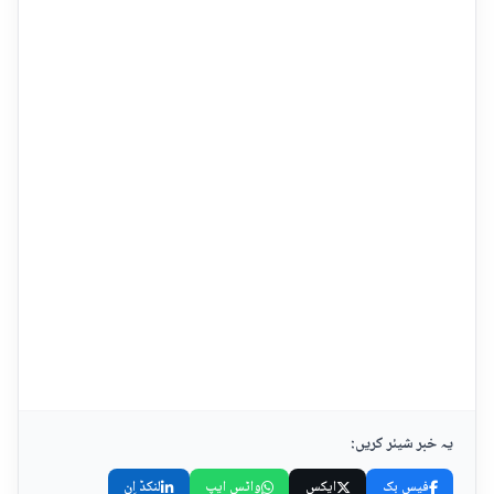
یہ خبر شیئر کریں:
فیس بک
ایکس
واٹس ایپ
لنکڈ اِن