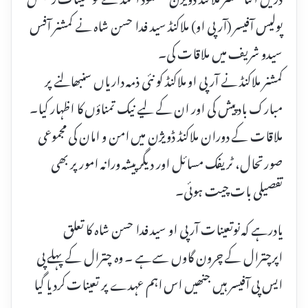
پولیس آفیسر (آر پی او) ملاکنڈ سید فدا حسن شاہ نے کمشنر آفس
سیدو شریف میں ملاقات کی۔
کمشنر ملاکنڈ نے آر پی او ملاکنڈ کو نئی ذمہ داریاں سنبھالنے پر
مبارک باد پیش کی اور ان کے لیے نیک تمناؤں کا اظہار کیا۔
ملاقات کے دوران ملاکنڈ ڈویژن میں امن و امان کی مجموعی
صورتحال، ٹریفک مسائل اور دیگر پیشہ ورانہ امور پر بھی
تفصیلی بات چیت ہوئی۔
یادرہے کہ نوتعینات آرپی او سید فدا حسن شاہ کا تعلق
اپرچترال کے چرون گاوں سےہے ۔ وہ چترال کے پہلے پی
ایس پی آفیسر ہیں جنھیں اس اہم عہدے پر تعینات کردیا گیا