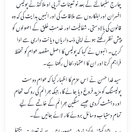
چارج سنبھالنے کے بعد نو تعینات آر پی او ملاکنڈ نے پولیس
افسران اور اہلکاروں سے ملاقات کی اور انہیں ہدایت کی کہ وہ
قانون کی بالادستی، شفافیت اور خدمتِ خلق کے اصولوں کو
پیش نظر رکھتے ہوئے اپنی ذمہ داریاں دیانت داری سے ادا
کریں۔ انہوں نے کہا کہ پولیس کا اصل مقصد عوام کو تحفظ
فراہم کرنا اور ان کا اعتماد بحال رکھنا ہے۔
سید فدا حسن نے اس عزم کا اظہار کیا کہ عوام دوست
پولیسنگ کو مزید فروغ دیا جائے گا، جبکہ جرائم کی روک تھام
اور دہشت گردی جیسے سنگین جرائم کے خاتمے کے لیے
تمام دستیاب وسائل بروئے کار لائے جائیں گے۔
دریں اثنا کمشنر ملاکنڈ ڈویژن مسعود احمد سے نو تعینات ریجنل