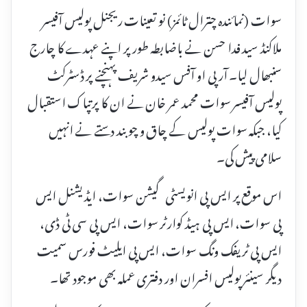
سوات (نمائندہ چترال ٹائمز) نو تعینات ریجنل پولیس آفیسر
ملاکنڈ سید فدا حسن نے باضابطہ طور پر اپنے عہدے کا چارج
سنبھال لیا۔ آر پی او آفس سیدو شریف پہنچنے پر ڈسٹرکٹ
پولیس آفیسر سوات محمد عمر خان نے ان کا پرتپاک استقبال
کیا، جبکہ سوات پولیس کے چاق و چوبند دستے نے انہیں
سلامی پیش کی۔
اس موقع پر ایس پی انویسٹی گیشن سوات، ایڈیشنل ایس
پی سوات، ایس پی ہیڈ کوارٹر سوات، ایس پی سی ٹی ڈی،
ایس پی ٹریفک ونگ سوات، ایس پی ایلیٹ فورس سمیت
دیگر سینئر پولیس افسران اور دفتری عملہ بھی موجود تھا۔