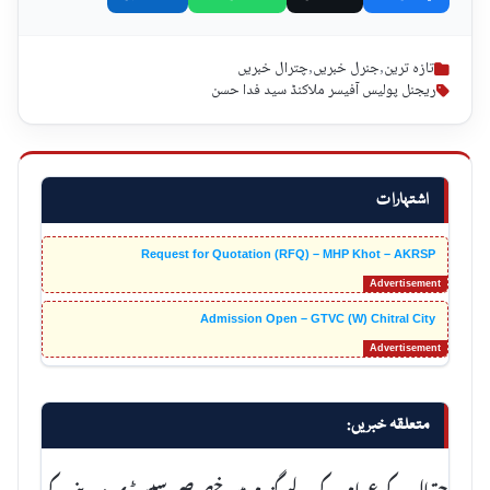
تازہ ترین
,
جنرل خبریں
,
چترال خبریں
ریجنل پولیس آفیسر ملاکنڈ سید فدا حسن
اشتہارات
Request for Quotation (RFQ) – MHP Khot – AKRSP
Admission Open – GTVC (W) Chitral City
متعلقہ خبریں:
چترال کے عوام کے لیے گندم میں خصوصی سبسیڈی دینے کے