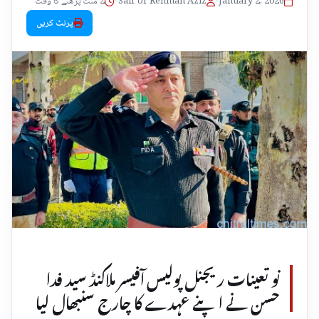
January 2, 2026
•
Saif Ur Rehman Aziz
•
2 منٹ پڑھنے کا وقت
پرنٹ کریں
نو تعینات ریجنل پولیس آفیسر ملاکنڈ سید فدا
حسن نے اپنے عہدے کا چارج سنبھال لیا