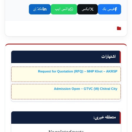
فیس بک
ایکس
واٹس ایپ
لنکڈ اِن
اشتہارات
Request for Quotation (RFQ) – MHP Khot – AKRSP
Admission Open – GTVC (W) Chitral City
متعلقہ خبریں:
No related posts.