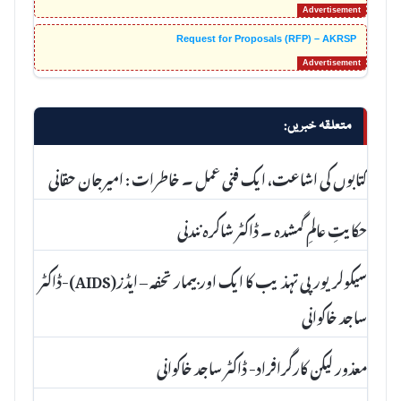
Request for Proposals (RFP) – AKRSP
متعلقہ خبریں:
کتابوں کی اشاعت، ایک فنی عمل ۔ خاطرات : امیرجان حقانی
حکایتِ عالمِ گمشدہ ۔ ڈاکٹر شاکرہ نندنی
سیکولریورپی تہذیب کا ایک اور بیمار تحفہ – ایڈز(AIDS)-ڈاکٹر
ساجد خاکوانی
معذور لیکن کارگرافراد- ڈاکٹر ساجد خاکوانی