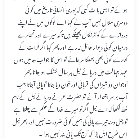
ہو ئے تو ایسی با ت کہی کہ پوری انسانی تاریخ میں کو ئی
دوسری مثال نہیں آپ نے کہا اے لوگوں میں نے اپنے
دروازے کے کواڑ نکال پھینکے ہیں تاکہ میرے اور تمھارے
درمیان کو ئی دیوار حائل نہ رہے اور پھر کہا اگر فرات کے
کنارے کو ئی بھی بھوکا مر جائے تو اس کا جواب دہ میں ہوں
عہد جہالت میں دریائے نیل ہر سال خشک ہو جا تا پھر
نوجوان دو شیزاں کی قربانی اور خون دیا جاتا تو پانی آجاتا جب
آپ بر سر اقتدار آئے تو حضرت عمر نے دریائے نیل کے نام
خط لکھا کہ اے نیل اگر تو میرے خدا کے حکم سے چلتا ہے
تو چل ورنہ تیرے پانی کی ہمیں کو ئی ضرورت نہیں اور پھر نیل
اِس طرح ابل پڑا کہ آج تک پانی بند نہیں ہوا ۔