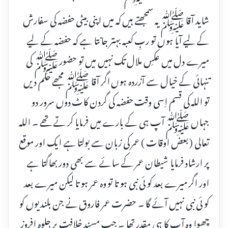
شاید آقا ﷺ یہ سمجھتے ہیں کہ میں اپنی بیٹی حفضہ کی سفارش
کے لیے آیا ہوں تو ربِ کعبہ بہتر جانتا ہے کہ حفضہ کے لیے
میرے دل میں عکسِ ملال تک نہیں میں تو حضور ﷺ کی
تنہائی کے خیال سے آزردہ ہوں اگر آقا ﷺ مجھے حکم دیں
تو اللہ کی قسم اِسی وقت حفضہ کی گردن کاٹ دوں سرور دو
جہاں ﷺ آپ ہی کے بارے میں فرمایا کر تے تھے ۔ اللہ
تعالی ( بعض اوقات ) عمر کی زبان سے بولتا ہے ایک اور موقع
پر ارشاد فرمایا شیطان عمر کے سائے سے بھی دور بھاگتا ہے
اور اگر میرے بعد کو ئی نبی ہو تا تو وہ عمر ہو تا لیکن میرے بعد
کو ئی نبی نہیں آئے گا ۔ حضرت عمر فاروق نے جن بلندیوں کو
چھوا وہ آپ کا ہی مقدر تھا ۔ جب مسندِ خلافت پر جلوہ افروز