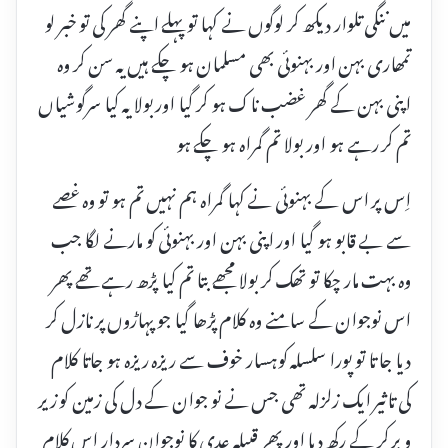
میں ننگی تلوار دیکھ کر لوگوں نے کہا تو پہلے اپنے گھر کی تو خبر لو
تمھاری بہن اور بہنوئی بھی مسلمان ہو چکے ہیں یہ سن کر وہ
اپنی بہن کے گھر غضب ناک ہو کر گیا اور بولا یہ کیا سرگوشیاں
تم کر رہے ہو اور بولا تم گمراہ ہو چکے ہو
اِس پر اس کے بہنوئی نے کہا گمراہ ہم نہیں تم ہو تو وہ غصے
سے بے قابو ہو گیا اور اپنی بہن اور بہنوئی کو مارنے لگا جب
وہ بہت مار چکا تو تھک کر بولا مجھے بتا تم کیا پڑھ رہے تھے پھر
اس نوجوان کے سامنے وہ کلام پڑھا گیا جو پہاڑوں پر نازل کر
دیا جا تا تو پورا سلسلہ کوہسار خوف سے ریزہ ریزہ ہو جاتا کلام
کی تاثیر ایک زلزلہ تھی جس نے نو جوان کے دل کی زمین کو زیر
و بر کر کے رکھ دیا اور پھر قبیلہ عدی کا نوجوان سردار اِس کلام