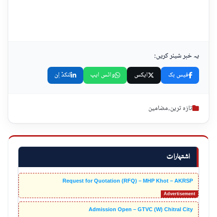
یہ خبر شیئر کریں:
فیس بک
ایکس
واٹس ایپ
لنکڈ اِن
تازہ ترین
,
مضامین
اشتہارات
Request for Quotation (RFQ) – MHP Khot – AKRSP
Admission Open – GTVC (W) Chitral City