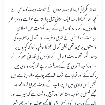
انداز حکمرانی ایسا کہ ہندوستان کے نجات دہندہ گاندھی نے
کہا تھا اگر بھارت ایک مثالی ترقی چاہتا ہے تو اسے دوسرا عمر
فاروق پیدا کر نا ہو گا ۔ اِن کے عہد حکومت میں اسلامی
ریاست کرہ ارضی کے شرق و غرب اور شمال و جنوب کی
وسعتوں پر محیط تھی لیکن کمال عجز کا عالم یہ تھا کہ کپڑوں پر
پیوند لگے تھے ۔ بیت المال کے اونٹوں کی گلہ بانی خود کر تے
۔ اور جب آخری حج کے بعد پلٹ رہے تو ایک وادی میں
رک گئے اور فرمایا بے شک اللہ جسے چاہے نواز دیتا ہے میں
کبھی اِس وادی میں اپنے باپ کے اونٹ چرایا کر تا تھا وہ
مجھے غلطی پر خوب مارتا تھا اور آج یہ وقت ہے کہ میرے اور
اللہ کے درمیان کوئی نہیں جس کا مجھے خوف ہو اور پھر شعر