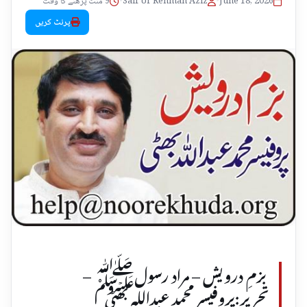
June 18, 2026
•
Saif Ur Rehman Aziz
•
9 منٹ پڑھنے کا وقت
پرنٹ کریں
بزمِ درویش – مراد رسولﷺ –
تحریر:پروفیسر محمد عبداللہ بھٹی