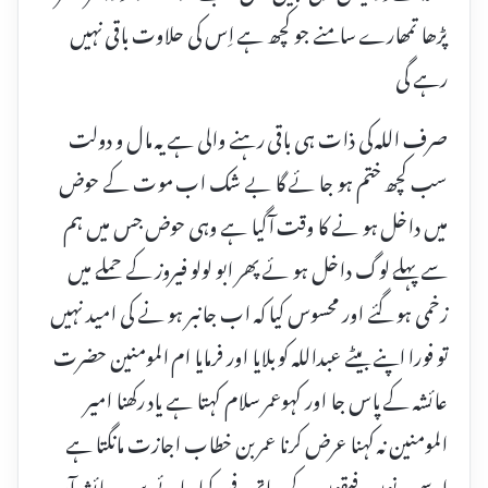
پڑھا تمھارے سامنے جو کچھ ہے اِس کی حلاوت باقی نہیں
رہے گی
صرف اللہ کی ذات ہی باقی رہنے والی ہے یہ مال و دولت
سب کچھ ختم ہو جا ئے گا بے شک اب موت کے حوض
میں داخل ہو نے کا وقت آگیا ہے وہی حوض جس میں ہم
سے پہلے لوگ داخل ہو ئے پھر ابو لولو فیروز کے حملے میں
زخمی ہو گئے اور محسوس کیا کہ اب جانبر ہو نے کی امید نہیں
تو فورا اپنے بیٹے عبداللہ کو بلایا اور فرمایا ام المومنین حضرت
عائشہ کے پاس جا اور کہوعمر سلام کہتا ہے یاد رکھنا امیر
المومنین نہ کہنا عرض کرنا عمر بن خطاب اجازت مانگتا ہے
اسے دونوں رفیقوں کے ساتھ دفن کیا جائے سیدہ عائشہ آپ