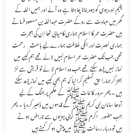
یتیم اور بیوی کو بیوہ بنانا چاہتا ہے وہ آئے اور ہمیں اللہ کے
گھر میں عبادت سے روکے حضرت عبداللہ بن مسعود فرماتے
ہیں حضرت عمر کا اسلام ہماری کامیابی تھا اِن کی ہجرت
ہماری نصرت اور انکی خلافت ہمارے لیے باعث ِ رحمت
تھی جب تک حضرت عمر اسلام نہیں لائے تھے ہم کعبے میں
نماز نہیں پڑھ سکتے تھے جب وہ اسلام لا ئے تو قریش سے لڑ
بھڑ کر ہمارا حق تسلیم کرا لیا کہ ہم بھی کعبے میں نماز پڑھ سکتے
ہیں ۔ پھر سرور کائنات ﷺ کے حکم پر جنگ کے لیے
آدھا سامان نبی کریم ﷺ کے قدموں میں ڈھیر کر دیا ۔ پھر
جب حضور ِ اکرم ﷺ اپنی بیویوں سے ناراض ہو تے
ہیں تو دربار رسالت ﷺ میں پیش ہو کر کہتے ہیں