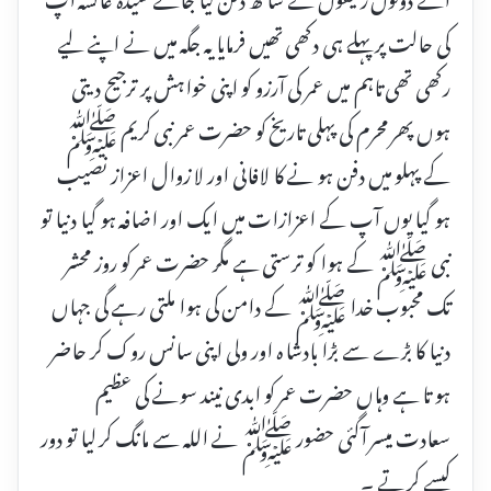
کی حالت پر پہلے ہی دکھی تھیں فرمایا یہ جگہ میں نے اپنے لیے
رکھی تھی تاہم میں عمر کی آرزو کو اپنی خواہش پر ترجیح دیتی
ہوں پھر محرم کی پہلی تاریخ کو حضرت عمر نبی کریم ﷺ
کے پہلو میں دفن ہو نے کا لافانی اور لا زوال اعزاز نصیب
ہو گیا یوں آپ کے اعزازات میں ایک اور اضافہ ہو گیا دنیا تو
نبی ﷺ کے ہوا کو ترستی ہے مگر حضرت عمر کو روز محشر
تک محبوب خدا ﷺ کے دامن کی ہوا ملتی رہے گی جہاں
دنیا کا بڑے سے بڑا بادشا ہ اور ولی اپنی سانس روک کر حاضر
ہو تا ہے وہاں حضرت عمر کو ابدی نیند سونے کی عظیم
سعادت میسر آگئی حضور ﷺ نے اللہ سے مانگ کر لیا تو دور
کیسے کر تے ۔