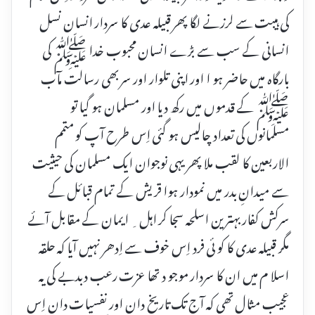
کی ہیبت سے لرزنے لگا پھر قبیلہ عدی کا سردار انسان نسل
انسانی کے سب سے بڑے انسان محبوب خدا ﷺ کی
بارگاہ میں حاضر ہو ا اور اپنی تلوار اور سر بھی رسالت مآب
ﷺ کے قدموں میں رکھ دیا اور مسلمان ہو گیا تو
مسلمانوں کی تعداد چالیس ہو گئی اِس طرح آپ کو متمم
الاربعین کا لقب ملا پھر یہی نوجوان ایک مسلمان کی حیثیت
سے میدانِ بدر میں نمودار ہوا قریش کے تمام قبائل کے
سرکش کفار بہترین اسلحہ سجا کر اہل ِ ایمان کے مقابل آئے
مگر قبیلہ عدی کا کو ئی فرد اِس خوف سے اِدھر نہیں آیا کہ حلقہ
اسلا م میں ان کا سردار موجو د تھا عزت رعب دبدبے کی یہ
عجیب مثال تھی کہ آج تک تاریخ دان اور نفسیات دان اِس