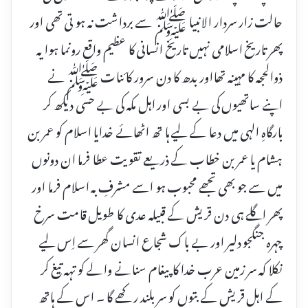
حالت زار سردار الانبیا ﷺ سے برداشت نہ ہو تی تھی اور
پھر تاریخ اسلامی نہیں تاریخ انسانی کا عظیم واقع رونما ہوا یہ
ذوالحجہ کا مہینہ تھااور بدھ کا دن سرور کائنات ﷺ نے
اپنے ساتھیوں کی بے بسی اور اہل مکہ کی بے حسی دیکھ کر
بارگاہِ الہی میں دعا کے لیے ہا تھ اٹھائے خدایا اسلام کو عمر بن
ہشام یا عمر بن خطاب کے ذریعے تقویت عطا فرما ان دونوں
میں سے جو بھی تجھے محبوب ہو اسے مشرفِ بہ اسلام فرما اور
پھر اگلے ہی دن قریش کے قبیلہ عدی کا طویل قامت سرخ
چہرہ جنگجو دلیر اور بے باک شجاع انسان گھر سے اِس لیے
نکلا کہ سر زمین عرب خدا کا پیغام سنانے والے کو تہہ تیغ کر
کے اہل قریش کے بتوں کو سر بلند رکھے گا ۔ اس کے ہاتھ