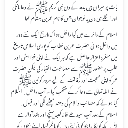
بات پر حیران ہیں بدھ کے دن نبی کریم ﷺ نے دعا مانگی
اور اگلے ہی دن یہ نوجوان جس کا نام عمر بن ہشام تھا
اسلام کے دائرے میں کیا داخل ہوا کہ تاریخ ایک نئے دور
میں داخل ہو ئی حضرت عمر بن خطاب کو پوری اسلامی تاریخ
میں منفرد اعزاز حاصل ہے کہ ہر ایک نے اپنی خوا ہش اور
طلب پر حضور ﷺ سے مصاحبت اختیار کی لیکن حضرت
عمر کو اپنی صحبت اور رفاقت کے لیے سرور کو نین ﷺ
نے اللہ تعالی سے دعا کر کے منتخب کیا ۔ آپ داخل ِ اسلام
کیا ہو ئے کہ مصائب و الام کی دھند چھٹنے لگی اور قبول ِ
اسلام کے بعد آپ سیدھے خانہ کعبہ پہنچے اور بلند آواز سے
اہل ِ مکہ کو پکا را جو کو ئی اپنی ماں کو ماتم گسار اپنے بچوں کو