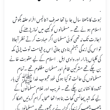
.
نبوت کا چھٹا سال جا رہا تھا صرف انتالیس افراد حلقہ بگوش
اسلام ہو ئے تھے ۔ مسلمانو ں کو کعبے میں نماز پڑھنے کی
اجازت تک نہ تھی کو ئی مسلمان اگر عبادت کر تے نظر آجاتا
تو اس کی زندگی جہنم بنا دی جاتی اس پر قیامت ٹوٹ پڑتی مکہ
کی گلیاں بازار اور وادی اہل ِ اسلام کے لیے عقوبت خانے
بن چکے تھے مشرکین ظالم اور مسلمان مظلوم تھے ۔تمام
مسلمانوں کی حالت تو کیا ہو گی خود محبوب خدا ﷺ کئی بار
تشدد کا نشانہ بن چکے تھے ۔ غریب اور غلام مسلمانوں کے
لیے مکہ شہر پھانسی گھاٹ بناہوا تھا صحابہ کرام گردنیں جھکا کر
چھپ چھپ کر زندگی گزار نے پر مجبور تھے ۔ مسلمانوں کی