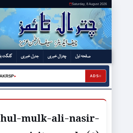
Saturday, 8 August 2026
صفحہ اول
چترال خبریں
جنرل خبریں
گلگت بل
RSP
ADS
►
ahul-mulk-ali-nasir-