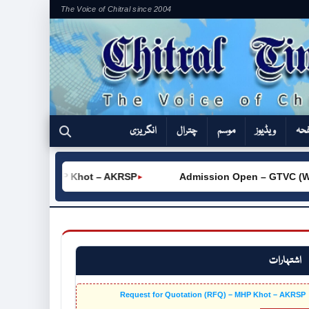
The Voice of Chitral since 2004
فحہ
ویڈیوز
موسم
چترال
انگریزی
RFQ) – MHP Khot – AKRSP
Admission Open – GTVC (W) Chi
►
اشتہارات
Request for Quotation (RFQ) – MHP Khot – AKRSP