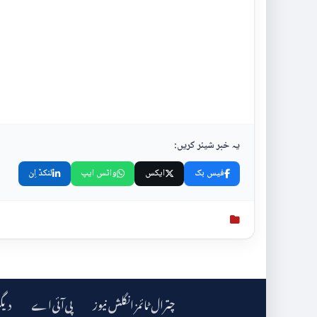
یہ خبر شیئر کریں:
فیس بک
ایکس
واٹس ایپ
لنکڈ اِن
چترال ٹائمز انگلش نیوز
دیگ