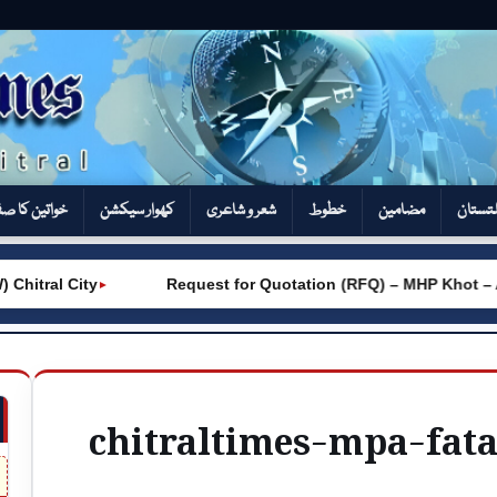
تستان
مضامین
خطوط
شعر و شاعری
کھوار سیکشن‎
خواتین کا ص
tral City
Request for Quotation (RFQ) – MHP Khot – AK
►
chitraltimes-mpa-fat