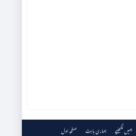
ہمیں لکھئیے
ہماری بابت
صفحہ اول