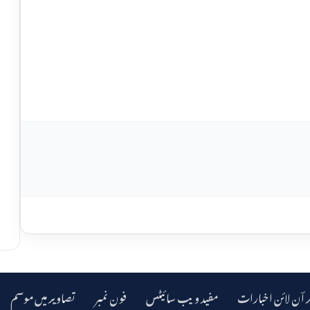
ر اؔن لائن اخبارات
مفید ویب سائیٹس
فون نمبر
تصاویر میں موسم