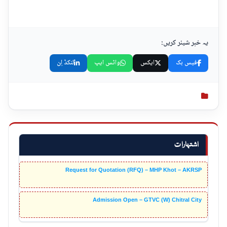
یہ خبر شیئر کریں:
فیس بک
ایکس
واٹس ایپ
لنکڈ اِن
اشتہارات
Request for Quotation (RFQ) – MHP Khot – AKRSP
Admission Open – GTVC (W) Chitral City