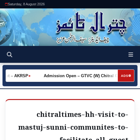
Saturday, 8 August 2026
 Khot – AKRSP
Admission Open – GTVC (W) Chitral City
Re
►
►
ADS
chitraltimes-hh-visit-to-
mastuj-sunni-communites-to-
facilitate-all-guest