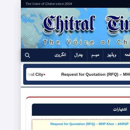
The Voice of Chitral since 2004
فحہ
ویڈیوز
موسم
چترال
انگریزی
 (W) Chitral City
Request for Quotation (RFQ) – MHP K
►
اشتہارات
Request for Quotation (RFQ) – MHP Khot – AKRSP