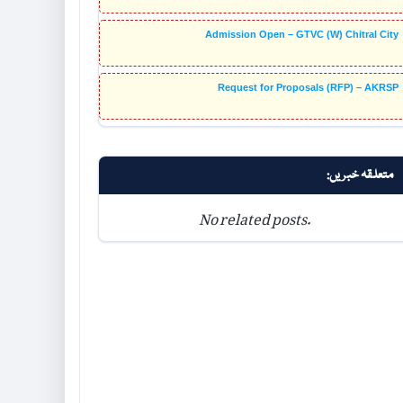
Admission Open – GTVC (W) Chitral City
Request for Proposals (RFP) – AKRSP
متعلقہ خبریں:
No related posts.