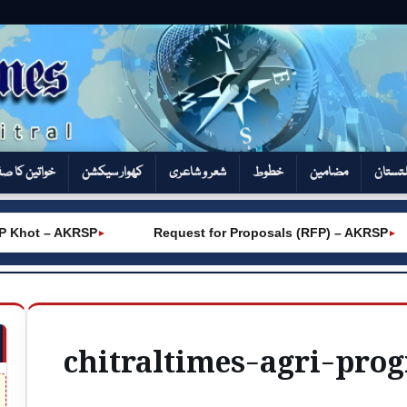
تستان
مضامین
خطوط
شعر و شاعری
کھوار سیکشن‎
خواتین کا ص
hot – AKRSP
Request for Proposals (RFP) – AKRSP
►
►
chitraltimes-agri-pro