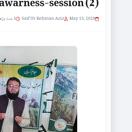
awarness-session (2)
1 منٹ پڑھنے کا وقت
•
Saif Ur Rehman Aziz
•
May 13, 2026