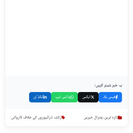
یہ خبر شیئر کریں:
فیس بک
ایکس
واٹس ایپ
لنکڈ اِن
تازہ ترین
,
چترال خبریں
رکشہ ڈرائیوروں کے خلاف کاروائی