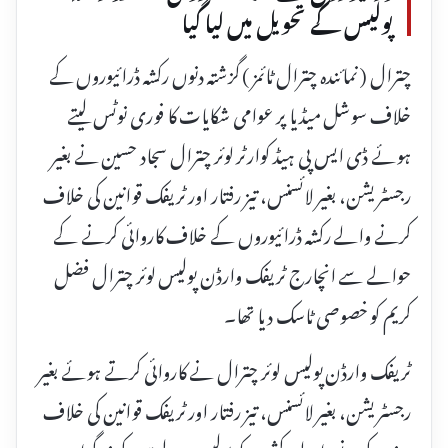
پولیس کے تحویل میں لیا گیا
چترال ( نمائندہ چترال ٹائمز ) گزشتہ دنوں رکشہ ڈرائیوروں کے
خلاف سوشل میڈیا پر عوامی شکایات کا فوری نوٹس لیتے
ہوئے ڈی ایس پی ہیڈ کوارٹر لوئر چترال سجاد حسین نے بغیر
رجسٹریشن، بغیر لائسنس، تیز رفتار اور ٹریفک قوانین کی خلاف
کرنے والے رکشہ ڈرائیوروں کے خلاف کاروائی کرنے کے
حوالے سے انچارج ٹریفک وارڈن پولیس لوئر چترال فضل
کریم کو خصوصی ٹاسک دیا تھا۔
ٹریفک وارڈن پولیس لوئر چترال نے کاروائی کرتے ہوئے بغیر
رجسٹریشن، بغیر لائسنس، تیز رفتار اور ٹریفک قوانین کی خلاف