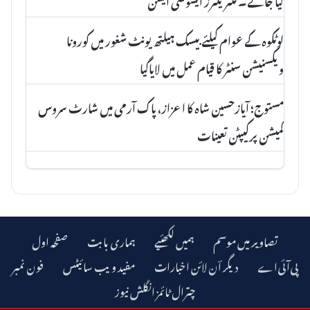
کیا جائے۔کنٹریکٹرز ایسوسی ایشن
لوٹکوہ کے عوام کیلئے بیسک ہیلتھ یونٹ شغور میں کورونا
ویکسنیشن سنٹر کا قیام عمل میں لایاگیا
مستوج؛ آیازحسین شاہ کا اعزاز، پاک آرمی میں شارٹ سروس
کمیشن پرکیپٹن تعینات
تصاویر میں موسم
ہمیں لکھئیے
ہماری بابت
صفحہ اول
دیگر اؔن لائن اخبارات
مفید ویب سائیٹس
فون نمبر
چترال ٹائمز انگلش نیوز