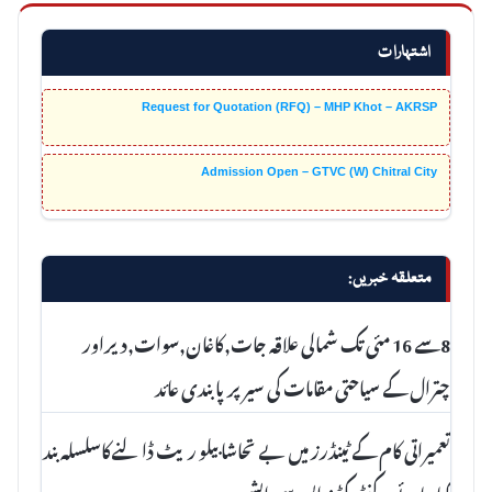
اشتہارات
Request for Quotation (RFQ) – MHP Khot – AKRSP
Admission Open – GTVC (W) Chitral City
متعلقہ خبریں:
8سے 16 مئی تک شمالی علاقہ جات,کاغان,سوات,دیراور
چترال کے سیاحتی مقامات کی سیر پرپابندی عائد
تعمیراتی کام کے ٹینڈرز میں بے تحاشا بیلو ریٹ ڈالنےکاسلسلہ بند