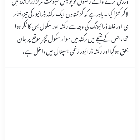
ورزی کرنے والے رکشوں کو پولیس سہولت مرکز زرگراندہ میں
لاکر کھڑا کیا۔ یادرہے کہ گزشتہ دن ایک رکشہ ڈرائیو رکی تیزرفتار
ی اور غلط ڈرائیونگ کی وجہ سے رکشہ اور سکول بس کا ٹکر ہوا
تھا، جس کے نتیجے میں رکشہ میں سوار سکول ٹیچر موقع پر جان
بحق ہوگیا اور رکشہ ڈرائیور زخمی ہسپتال میں داخل ہے،