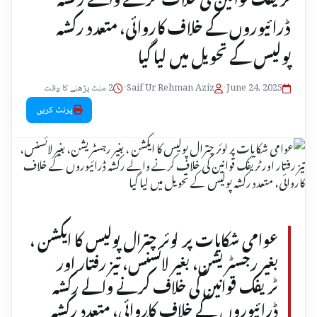
ڈرائیوروں کے خلاف کاروائی، متعدد رکشہ
پولیس کے تحویل میں لیا گیا
June 24, 2025
•
Saif Ur Rehman Aziz
•
2 منٹ پڑھنے کا وقت
پرنٹ کریں
عوامی شکایات پر لوئر چترال پولیس کا ایکشن ،
بغیر رجسٹریشن، بغیر لائسنس، تیز رفتار اور
ٹریفک قوانین کی خلاف کرنے والے رکشہ
ڈرائیوروں کے خلاف کاروائی، متعدد رکشہ