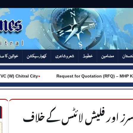
تستان
مضامین
خطوط
شعر و شاعری
کھوار سیکشن‎
خواتین کا ص
W) Chitral City
Request for Quotation (RFQ) – MHP Kho
►
لینسرز اور فلیش لائٹس کے خلاف