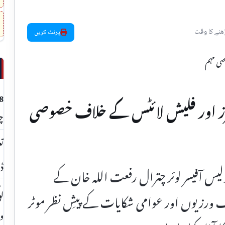
پرنٹ کریں
ینسرز اور فلیش لائٹس کے خلاف خصوصی
چت
تع
ڈا
 پولیس آفیسر لوئر چترال رفعت اللہ خان کے
لو
ف ورزیوں اور عوامی شکایات کے پیشِ نظر موٹر
وی