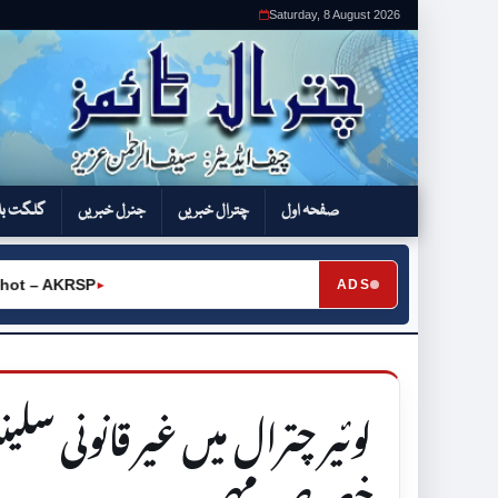
Saturday, 8 August 2026
صفحہ اول
چترال خبریں
جنرل خبریں
گلگت بل
t – AKRSP
ADS
►
لوئیر چترال میں غیر قانونی س