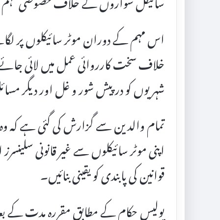
سائیکل سواروں کے خلاف خصوصی مہم کا آ
اس مہم کے دوران موٹر سائیکلوں پر لگائے
خلاف سخت کارروائی عمل میں لائی جائے گی ت
شہریوں کو درپیش شور و غل اور دیگر مسائل
تمام والدین سے گزارش کی گئی ہے کہ وہ 
اپنی موٹر سائیکلوں سے غیر قانونی سلینسرز
قوانین کی پابندی کو یقینی بنائیں۔
پولیس حکام کے مطابق مقررہ مدت کے ب