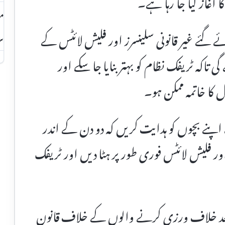
غاز کیا جا رہا ہے۔
مس
 گئے غیر قانونی سلینسرز اور فلیش لائٹس کے
سر
اکہ ٹریفک نظام کو بہتر بنایا جا سکے اور
 کا خاتمہ ممکن ہو۔
اپنے بچوں کو ہدایت کریں کہ دو دن کے اندر
 اور فلیش لائٹس فوری طور پر ہٹا دیں اور ٹریفک
عد خلاف ورزی کرنے والوں کے خلاف قانون