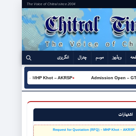
The Voice of Chitral since 2004
فحہ
ویڈیوز
موسم
چترال
انگریزی
tion (RFQ) – MHP Khot – AKRSP
Admission Open – GTVC (
►
اشتہارات
Request for Quotation (RFQ) – MHP Khot – AKRSP