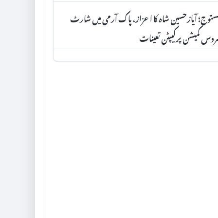
توج؛ آیازحسین شاہ کا اعزاز، پاک آرمی میں شارٹ
وس کمیشن پرکیپٹن تعینات