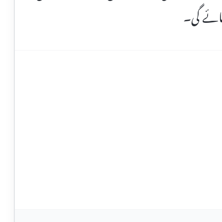
جائے گی۔