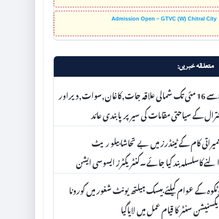
Admission Open – GTVC (W) Chitral City
متعلقہ خبریں:
8سے 16 مئی تک شمالی علاقہ جات,کاغان,سوات,دیراور
رال کے سیاحتی مقامات کی سیر پرپابندی عائد
میراتی کام کے ٹینڈرز میں بے تحاشا بیلو ریٹ
لنےکاسلسلہ بند کیا جائے۔کنٹریکٹرز ایسوسی ایشن
ٹکوہ کے عوام کیلئے بیسک ہیلتھ یونٹ شغور میں کورونا
کسنیشن سنٹر کا قیام عمل میں لایاگیا