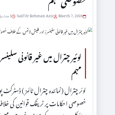
خصوصی مہم
March 7, 2026
•
Saif Ur Rehman Aziz
•
1 منٹ پڑھنے کا وقت
لوئیر چترال میں غیر قانونی سل
مہم
لوئر چترال (نمائندہ چترال ٹائمز ) ڈسٹرکٹ
خصوصی احکامات پر ٹریفک قوانین کی خلا