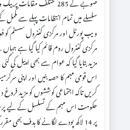
صوبے کے 285 مختلف مقامات 
سلسلے میں تمام انتظامات پہلے سے مکمل کیے
ویب پورٹل اور مرکزی کنٹرول سسٹم کو فعال
مرکزی کنٹرول روم قائم کیا گیا ہے جہاں س
مزید بتایا گیا کہ عوام سے بھی اپیل کی گئی
اس قومی مہم کا حصہ بنیں اور اپنی سرگرمیو
کریں تاکہ اجتماعی کوششوں کو مزید فروغ دیا 
پر 14 لاکھ پودے لگانے کا ہدف بھی مق