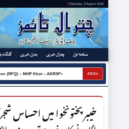
Saturday, 8 August 2026
صفحہ اول
چترال خبریں
جنرل خبریں
گلگت بل
FQ) – MHP Khot – AKRSP
ADS
►
خیبر پختونخوا میں احساس شجر