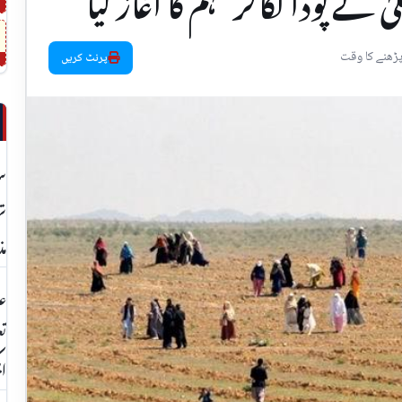
نے پودا لگاکر مہم کا آغاز کیا
پرنٹ کریں
سر
مذ
عا
تع
ای