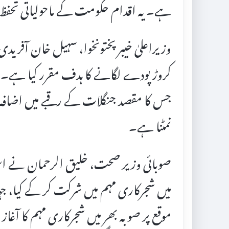
ہے۔ یہ اقدام حکومت کے ماحولیاتی تحفظ ا
کروڑ پودے لگانے کا ہدف مقرر کیا ہے۔ 
جس کا مقصد جنگلات کے رقبے میں اضافہ او
نمٹنا ہے۔
صوبائی وزیر صحت، خلیق الرحمان نے اس مہ
موقع پر صوبہ بھر میں شجرکاری مہم کا آغا