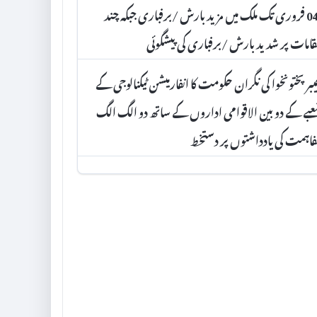
04 فروری تک ملک میں مزید بارش /برفباری جبکہ چند
امات پر شدید بارش /برفباری کی پیشگوئی
بر پختونخوا کی نگران حکومت کا انفارمیشن ٹیکنالوجی کے
بے کے دو بین الاقوامی اداروں کے ساتھ دو الگ الگ
اہمت کی یادداشتوں پر دستخط