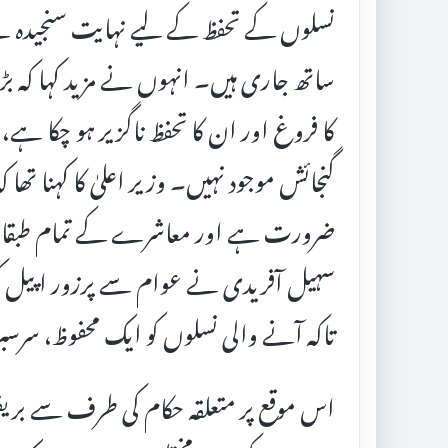
نسلوں کے تحفظ کے لیے نہایت سنجیدہ ہ
ساتھ جاری ہیں۔ انہوں نے مزید کہا کہ بڑ
کا فروغ اور ان کا تحفظ ناگزیر ہو چکا ہے
گنجائش موجود نہیں۔ وزیر اعلیٰ کا کہنا تھ
ضرورت ہے اور معاشرے کے تمام طبقات کو ب
سہیل آفریدی نے عوام سے پرزور اپیل کی ک
تاکہ آنے والی نسلوں کو ایک محفوظ، سرسبز
اس موقع پر متعلقہ حکام کی طرف سے بریف