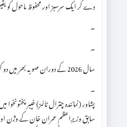
دے کر ایک سرسبز اور محفوظ ماحول کو یقینی
۔
۔
سال 2026 کے دوران صوبہ بھر میں دو کروڑ پودے لگانے کا ہدف مقرر
۔
سابق وزیرِاعظم عمران خان کے وژن اور 