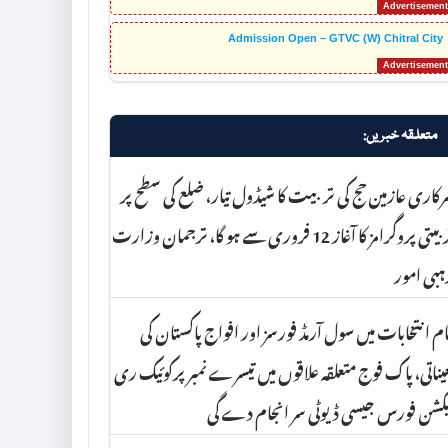
Admission Open – GTVC (W) Chitral City
متعلقہ خبریں:
کاری عازمین حج کی تربیت کا شیڈول تیار، ضلع کی سطح پر
تربیتی پروگرامز کا آغاز 12 فروری سے ہو گا، ترجمان وزارت
ہبی امور
م انتخابات میں سول آرمڈ فورسز اور افواج پاکستان کی
یناتی، پاک فوج متعلقہ علاقوں میں تیسرے نمبر پرکوئیک ری
کشن فورس جیسی ڈیوٹی سر انجام دے گی