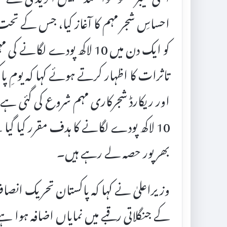
کو ایک دن میں 10 لاکھ پودے 
تاثرات کا اظہار کرتے ہوئے کہا کہ یومِ 
اور ریکارڈ شجرکاری مہم شروع کی گئی ہ
10 لاکھ پودے لگانے کا ہدف مقرر کیا گی
بھرپور حصہ لے رہے ہیں۔
وزیراعلیٰ نے کہا کہ پاکستان تحریک ان
کے جنگلاتی رقبے میں نمایاں اضافہ ہوا 