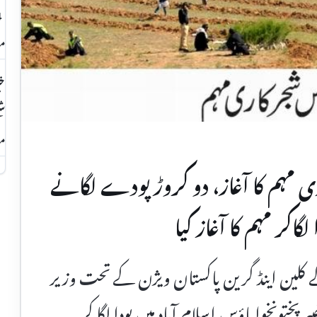
مق
خی
شع
مف
ری مہم کا آغاز، دو کروڑ پودے لگانے
اکر مہم کا آغاز کیا
کے کلین اینڈ گرین پاکستان ویژن کے تحت وزیر
ر پختونخوا ہاؤس اسلام آباد میں پودا لگا کر