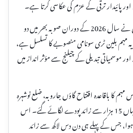
ور پائیدار ترقی کے عزم کی عکاسی کرتا ہے۔
وزیراعلیٰ خیبر پختونخوا، سہیل خان آفریدی نے سال 2026 کے دوران صوبہ بھر میں دو
یہ مہم بلین ٹری سونامی منصوبے کا تسلسل ہے،
ر موسمیاتی تبدیلی کے چیلنج سے مؤثر انداز میں
م کا باقاعدہ افتتاح گاؤں جاروبہ، ضلع نوشہرہ
میں شجرکاری مہم میں شرکت کر کے کیا، جہاں 15 ہزار سے زائد پودے لگائے گئے۔ اس
ز ہوا، جس کے پہلے ہی دن دس لاکھ سے زائد