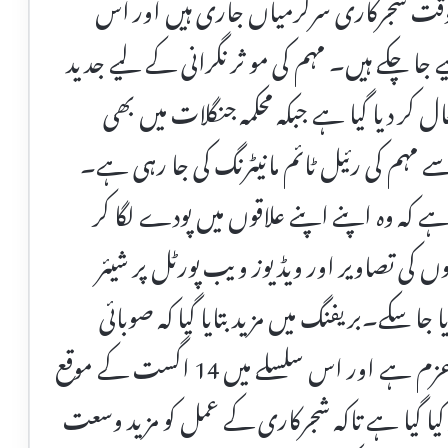
پر بیک وقت شجرکاری سرگرمیاں جاری ہیں اور اس
 جا چکے ہیں۔ مہم کی مو ثر نگرانی کے لیے جدید
 کر دیا گیا ہے جبکہ محکمہ جنگلات میں بھی
ے مہم کی رئیل ٹائم مانیٹرنگ کی جا رہی ہے۔
 ہے کہ وہ اپنے اپنے علاقوں میں پودے لگا کر
ں کی تصاویر اور ویڈیوز ویب پورٹل پر شیئر
جا سکے۔بریفنگ میں مزید بتایا گیا کہ صوبائی
حکومت اس مہم کے تسلسل کے لیے پرعزم ہے اور اس سلسلے میں 14 اگست کے موقع
رر کیا گیا ہے تاکہ شجرکاری کے عمل کو مزید وسعت