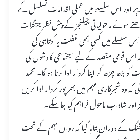
ے اور اس سلسلے میں عملی اقدامات تسلسل کے
ھتے ہوئے ماحولیاتی چیلنجز کے پیش نظر جنگلات
، اس سلسلے میں کسی بھی غفلت یا کوتاہی کی
ا کہ اس قومی مقصد کے لیے اجتماعی کاوشوں کی
ڑھ چڑھ کر اپنا کردار ادا کرنا ہو گا۔ محمد
ہ وہ شجرکاری مہم میں بھرپور کردار ادا کریں
 اور شاداب ماحول فراہم کیا جا سکے۔
نگ کے دوران بتایا گیا کہ رواں مہم کے تحت