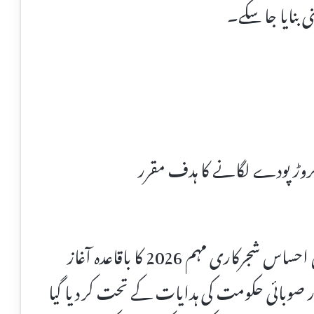
 بنایا جا سکے۔
پشاور (نمائندہ چترال ٹائمز) خیبر پختونخوا میں احساس شجرکاری مہم 2026 کا باقاعدہ آغاز
صوبائی حکومت کی ہدایات کے تحت کر دیا گیا