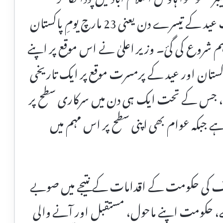
احساسِ شجر مہم کا آغاز کیا، جس کے تحت عید کے تیسرے دن یعنی 23 مارچ یومِ پاکستان
لگانے کی مہم شروع کی گئ۔ وزیر اعلیٰ نے اس موقع پر اپنے
پاکستان اور عید کے پرمسرت موقع پر ایک تاریخی
ے، جس کے تحت ایک ہی دن میں سرکاری سطح پر
ا ہے جبکہ عوام بھی اپنی سطح پر اس مہم میں
صاف کی حکومت کے اقدامات کے نتیجے میں صوبے
ہے، حکومت اپنے ماحول، مستقبل اور آنے والی