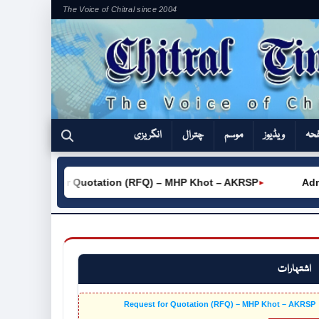
The Voice of Chitral since 2004
فحہ
ویڈیوز
موسم
چترال
انگریزی
uest for Quotation (RFQ) – MHP Khot – AKRSP
Admission
►
اشتہارات
Request for Quotation (RFQ) – MHP Khot – AKRSP