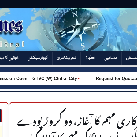
تستان
مضامین
خطوط
شعر و شاعری
کھوار سیکشن‎
خواتین کا ص
 Open – GTVC (W) Chitral City
Request for Quotation (R
►
کاری مہم کا آغاز، دو کروڑ پودے