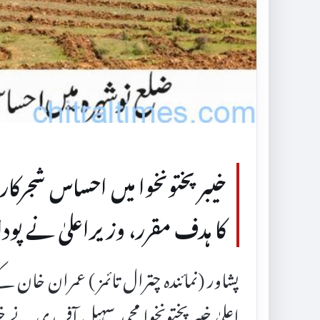
خیبر پختونخوا میں احساس شجرکا
کا ہدف مقرر، وزیراعلیٰ نے پودا لگ
پشاور (نمائندہ چترال تائمز ) عمران خان 
اعلیٰ خیبر پختونخوا محمد سہیل آفریدی نے خیب