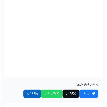
یہ خبر شیئر کریں:
فیس بک
ایکس
واٹس ایپ
لنکڈ اِن