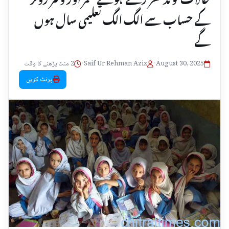
کے حساب سے الگ الگ تعلیمی سال ہوں
گے
August 30, 2025
•
Saif Ur Rehman Aziz
•
2 منٹ پڑھنے کا وقت
پرنٹ کریں