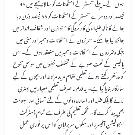
ہوں گے۔ پہلے سمسٹر کے امتحانات کو سالانہ نتیجے میں 45
فیصد اور دوسرے سمسٹر کے امتحانات کو 55 فیصد وزن دیا
جائے گا تاکہ طلباء کی کارکردگی کا متوازن اور شفاف انداز میں
جائزہ لیا جا سکے۔ سمر زون کے امتحانات دسمبر اور مئی میں
جبکہ ونٹر زون کے امتحانات دسمبر میں منعقد ہوں گے۔ اس
پالیسی کے تحت صوبے کے مختلف خطوں میں موسمی تنوع
کو مدنظر رکھتے ہوئے تعلیمی نظام مزید مربوط اور بچوں کے لیے
سازگار بنایا گیا ہے۔ یہ قدم نہ صرف تعلیمی معیار میں بہتری
لائے گا بلکہ طلبہ اور اساتذہ دونوں کے لئے آسانی اور سہولت
بھی پیدا کرے گا۔ محکمہ تعلیم کی طرف سے تمام ڈسٹرکٹ
ایجوکیشن آفیسرز اور سکول سربراہان کو اس پر فوری عمل