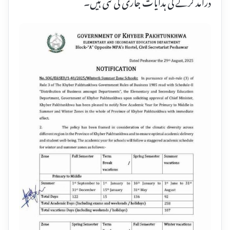
درآمد کرنے کی ہدایات جاری کی گئی ہیں۔