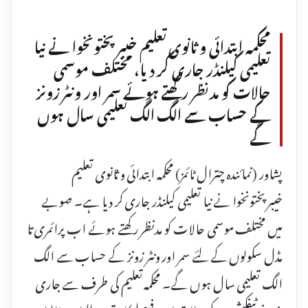
محکمہ ابتدائی و ثانوی تعلیم خیبرپختونخوا نے نیا
تعلیمی کیلنڈر جاری کر دیا، مختلف موسمی
حالات کو مدنظر رکھتے ہوئے سمر اور ونٹر زونز
کے حساب سے الگ الگ تعلیمی سال ہوں
گے
پشاور (نمائندہ چترال ٹائمز) محکمہ ابتدائی و ثانوی تعلیم
خیبرپختونخوا نے نیا تعلیمی کیلنڈر جاری کر دیا ہے۔ صوبے
میں مختلف موسمی حالات کو مدنظر رکھتے ہوئے اب پرائمری تا
مڈل سکولوں کے لئے سمر اور ونٹر زونز کے حساب سے الگ
الگ تعلیمی سال ہوں گے۔ محکمہ تعلیم کی طرف سے جاری