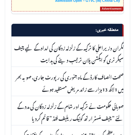
Admission Open – GTVC (W) Chitral City
متعلقہ خبریں:
نگران وزیراعلیِ کا ترکیہ کے زلزلہ زدگان کی امدادکے لیے چیف
سیکرٹری کو ایکشن پلان ترتیب دینے کی ہدایت
صحت انصاف کارڈ کے ماہ جنوری کی رپورٹ جاری، صوبہ بھر
میں 1لاکھ 13ہزار سے زائد مریض مستفید ہوئے
صوبائی حکومت نے ترکیہ اور شام کے زلزلہ زدگان کی مدد کے
لئے ” چیف منسٹر ارتھ کوئیک ریلیف فنڈ ” قائم کردیا