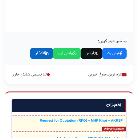
یہ خبر شیئر کریں:
فیس بک
ایکس
واٹس ایپ
لنکڈ اِن
تازہ ترین
,
جنرل خبریں
نیا تعلیمی کیلنڈر جاری
اشتہارات
Request for Quotation (RFQ) – MHP Khot – AKRSP