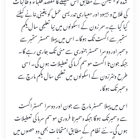
شدہ نوٹیفکیشن کے مطابق اس فیصلے کا مقصد طلباء و طالبات
کی فلاح و بہبود اور معیاری تدریسی عمل کو یقینی بنانے کیلئے
کیا گیا ہے۔سمر زون کے اسکولوں میں نیا تعلیمی سال یکم
ستمبر سے اگست تک ہوگا۔ اس میں پہلا سمسٹر ستمبر سے
دسمبر اور دوسرا سمسٹر جنوری سے مئی تک جاری رہے گا۔
جبکہ جون تا اگست موسم گرما کی تعطیلات ہوں گی۔ اسی
طرح ونٹر زون کے اسکولوں میں تعلیمی سال یکم مارچ سے
دسمبر تک ہوگا،
اس میں پہلا سمسٹر مارچ سے جون اور دوسرا سمسٹر اگست
سے دسمبر تک ہوگا جبکہ دسمبر تا فروری موسم سرما کی تعطیلات
ہوں گی۔ نئے نظام کے مطابق امتحانات بھی دو حصوں میں