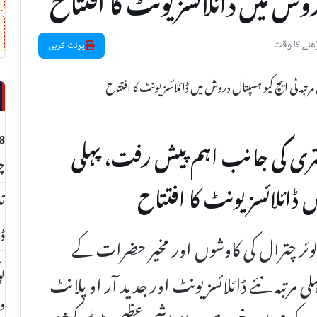
دروش میں ڈائلائسز یونٹ کا افتتاح
پرنٹ کریں
ہتری کی جانب اہم پیش رفت، پہلی
چت
 ڈائلائسز یونٹ کا افتتاح
تع
ڈا
ہ لوئر چترال کی کاوشوں اور مخیر حضرات کے
لو
 مرتبہ نئے ڈائلائسز یونٹ اور جدید آر او پلانٹ
وی