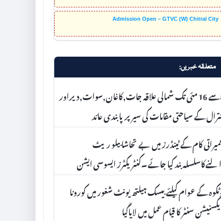
Admission Open – GTVC (W) Chitral City
متعلقہ خبریں:
8سے 16 مئی تک شمالی علاقہ جات,کاغان,سوات,دیراور
رال کے سیاحتی مقامات کی سیر پرپابندی عائد
میراتی کام کے ٹینڈرز میں بے تحاشا بیلو ریٹ
لنےکاسلسلہ بند کیا جائے۔کنٹریکٹرز ایسوسی ایشن
ٹکوہ کے عوام کیلئے بیسک ہیلتھ یونٹ شغور میں کورونا
کسنیشن سنٹر کا قیام عمل میں لایاگیا