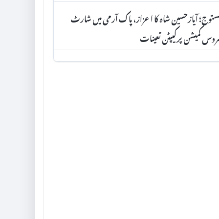
توج؛ آیازحسین شاہ کا اعزاز، پاک آرمی میں شارٹ
وس کمیشن پرکیپٹن تعینات