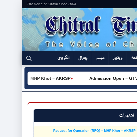
The Voice of Chitral since 2004
فحہ
ویڈیوز
موسم
چترال
انگریزی
on (RFQ) – MHP Khot – AKRSP
Admission Open – GTVC (W) 
►
اشتہارات
Request for Quotation (RFQ) – MHP Khot – AKRSP