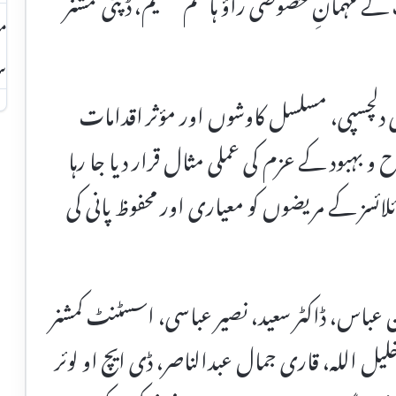
یب کے مہمانِ خصوصی راؤ ہاشم عظیم، ڈپٹی کمشنر
مس
سر
ی دلچسپی، مسلسل کاوشوں اور مؤثر اقدامات
اح و بہبود کے عزم کی عملی مثال قرار دیا جا رہا
ئسز کے مریضوں کو معیاری اور محفوظ پانی کی
 عباس، ڈاکٹر سعید، نصیر عباسی، اسسٹنٹ کمشنر
للہ، قاری جمال عبدالناصر، ڈی ایچ او لوئر