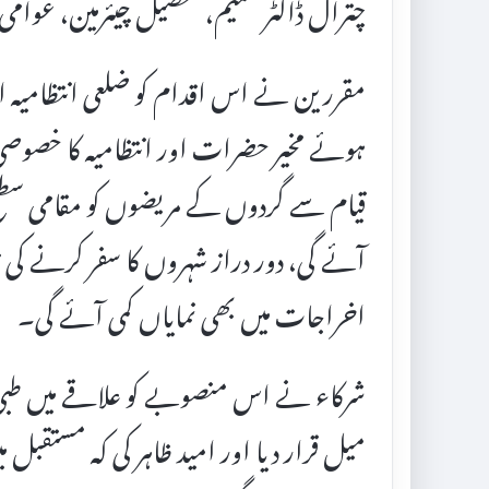
چترال ڈاکٹر شمیم، تحصیل چیئرمین، عوامی 
مقررین نے اس اقدام کو ضلعی انتظامیہ ا
ہوئے مخیر حضرات اور انتظامیہ کا خصوصی ش
قیام سے گردوں کے مریضوں کو مقامی سطح 
آئے گی، دور دراز شہروں کا سفر کرنے ک
اخراجات میں بھی نمایاں کمی آئے گی۔
شرکاء نے اس منصوبے کو علاقے میں طبی
میل قرار دیا اور امید ظاہر کی کہ مستقبل