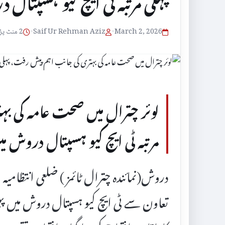
پہلی مرتبہ ٹی ایچ کیو ہسپتال 
March 2, 2026
•
Saif Ur Rehman Aziz
•
2 منٹ پڑھنے کا وقت
لوئر چترال میں صحت عامہ کی ب
مرتبہ ٹی ایچ کیو ہسپتال دروش میں
دروش(نمائندہ چترال ٹائمز ) ضلعی انتظامی
تعاون سے ٹی ایچ کیو ہسپتال دروش میں پہلی