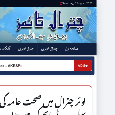
Saturday, 8 August 2026
صفحہ اول
چترال خبریں
جنرل خبریں
گلگت بل
 AKRSP
ADS
►
لوئر چترال میں صحت عامہ ک