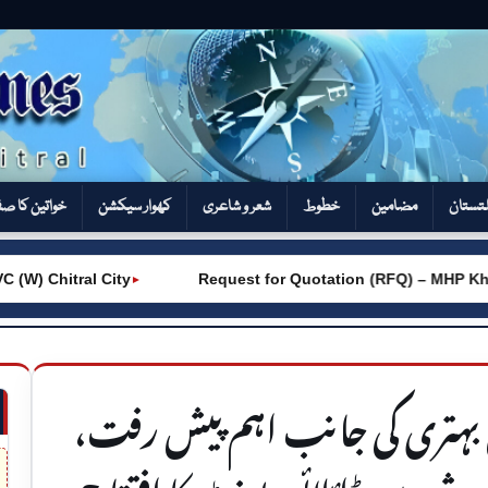
تستان
مضامین
خطوط
شعر و شاعری
کھوار سیکشن‎
خواتین کا ص
Chitral City
Request for Quotation (RFQ) – MHP Khot –
►
ی بہتری کی جانب اہم پیش رفت،