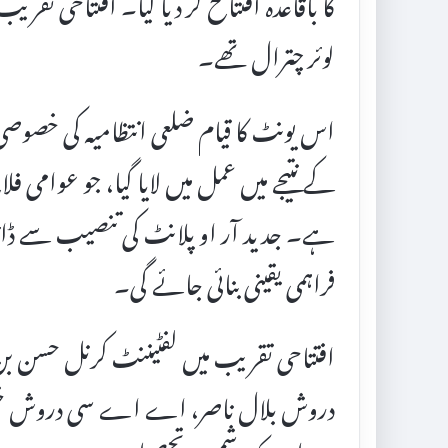
کا باقاعدہ افتتاح کر دیا گیا۔ افتتاحی تقر
لوئر چترال تھے۔
اس یونٹ کا قیام ضلعی انتظامیہ کی خصوص
کے نتیجے میں عمل میں لایا گیا، جو عوامی فل
ہے۔ جدید آر او پلانٹ کی تنصیب سے ڈائلا
فراہمی یقینی بنائی جائے گی۔
افتتاحی تقریب میں لفٹیننٹ کرنل حسن بن
دروش بلال ناصر، اے اے سی دروش خلیل ا