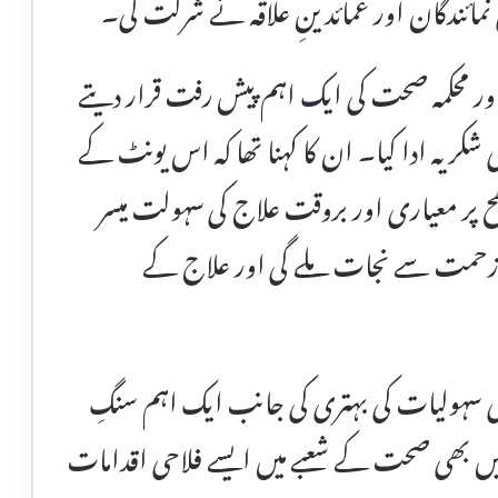
نمائندگان اور عمائدینِ علاقہ نے شرکت کی۔
ور محکمہ صحت کی ایک اہم پیش رفت قرار دیتے
کریہ ادا کیا۔ ان کا کہنا تھا کہ اس یونٹ کے
پر معیاری اور بروقت علاج کی سہولت میسر
ی زحمت سے نجات ملے گی اور علاج کے
 سہولیات کی بہتری کی جانب ایک اہم سنگِ
 میں بھی صحت کے شعبے میں ایسے فلاحی اقدامات