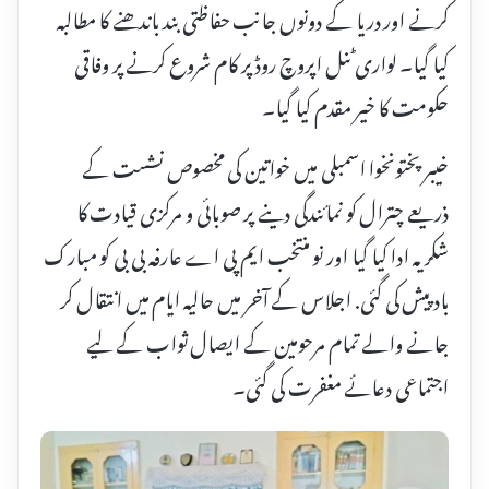
کرنے اور دریا کے دونوں جانب حفاظتی بند باندھنے کا مطالبہ
کیا گیا۔ لواری ٹنل اپروچ روڈ پر کام شروع کرنے پر وفاقی
حکومت کا خیر مقدم کیا گیا۔
خیبر پختونخوا اسمبلی میں خواتین کی مخصوص نشست کے
ذریعے چترال کو نمائندگی دینے پر صوبائی و مرکزی قیادت کا
شکریہ ادا کیا گیا اور نو منتخب ایم پی اے عارفہ بی بی کو مبارک
باد پیش کی گئی. اجلاس کے آخر میں حالیہ ایام میں انتقال کر
جانے والے تمام مرحومین کے ایصال ثواب کے لیے
اجتماعی دعائے مغفرت کی گئی۔