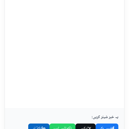
یہ خبر شیئر کریں:
فیس بک
ایکس
واٹس ایپ
لنکڈ اِن