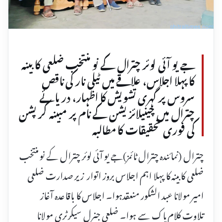
جے یو آئی لوئر چترال کے نو منتخب ضلعی کابینہ
کا پہلا اجلاس، علاقے میں ٹیلی نار کی ناقص
سروس پر گہری تشویش کا اظہار، دریائے
چترال میں چینیلائزیشن کے نام پر مبینہ کرپشن
کی فوری تحقیقات کا مطالبہ
چترال (نمائندہ چترال ٹائمز)جے یو آئی لوئر چترال کے نو منتخب
ضلعی کابینہ کا پہلا اہم اجلاس بروز اتوار زیر صدارت ضلعی
امیر مولانا عبد الشکور منعقدہوا۔ اجلاس کا باقاعدہ آغاز
تلاوت کلام پاک سے ہوا۔ ضلعی جنرل سیکرٹری مولانا