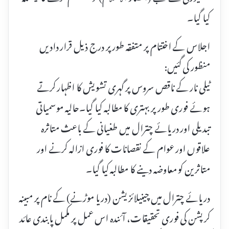
کیا گیا۔
اجلاس کے اختتام پر متفقہ طور پر درج ذیل قرار دادیں
منظور کی گئیں:
ٹیلی نار کے ناقص سروس پر گہری تشویش کا اظہار کرتے
ہوئے فوری طور پر بہتری کا مطالبہ کیا گیا۔حالیہ موسمیاتی
تبدیلی اور دریائے چترال میں طغیانی کے باعث متاثرہ
علاقوں اور عوام کے نقصانات کا فوری ازالہ کرنے اور
متاثرین کو معاوضہ دینے کا مطالبہ کیا گیا۔
دریائے چترال میں چینیلائزیشن (دریا موڑنے) کے نام پر مبینہ
کرپشن کی فوری تحقیقات، آئندہ اس عمل پر مکمل پابندی عائد