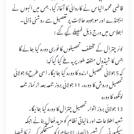
قاضی محمد الیاس نے کاروائی کا آغاز کیا، جس میں انہوں نے
ایجنڈے اور موجودہ حالات پر تفصیل سے روشنی ڈالی۔
اجلاس میں درج ذیل فیصلے کیے گئے :
لوئر چترال کے مختلف تحصیلوں کا فوری دورہ کیا جائے گا
جس کا شیڈول متفقہ طور پر یہ طے کیا گیا کہ:
کہ 5 جولائی تحصیل ارندو کا دورہ کیا جائیگا، اسی طرح6 جولائی
تحصیل دروش کا دورہ، 11 جولائی بروز جمعہ بعد از نماز جمعہ
لوٹکوہ کا دورہ
13 جولائی بروز اتوار تحصیل چترال کا دورہ کیا جائیگا،
شعبہ اطلاعات اور مالیاتی نظام کو مزید فعال بنانے جبکہ
سیکیورٹی کے شعبے (انصار الاسلام) کو مستحکم کرنے کا فیصلہ