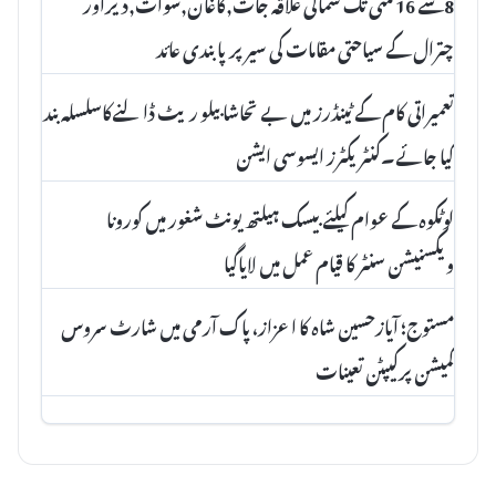
8سے 16 مئی تک شمالی علاقہ جات,کاغان,سوات,دیراور
چترال کے سیاحتی مقامات کی سیر پرپابندی عائد
تعمیراتی کام کے ٹینڈرز میں بے تحاشا بیلو ریٹ ڈالنےکاسلسلہ بند
کیا جائے۔کنٹریکٹرز ایسوسی ایشن
لوٹکوہ کے عوام کیلئے بیسک ہیلتھ یونٹ شغور میں کورونا
ویکسنیشن سنٹر کا قیام عمل میں لایاگیا
مستوج؛ آیازحسین شاہ کا اعزاز، پاک آرمی میں شارٹ سروس
کمیشن پرکیپٹن تعینات