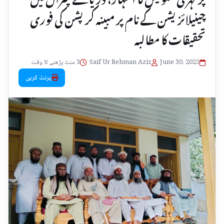
چینیلائزیشن کے نام پر مبینہ کرپشن کی فوری
تحقیقات کا مطالبہ
June 30, 2025
•
Saif Ur Rehman Aziz
•
3 منٹ پڑھنے کا وقت
پرنٹ کریں