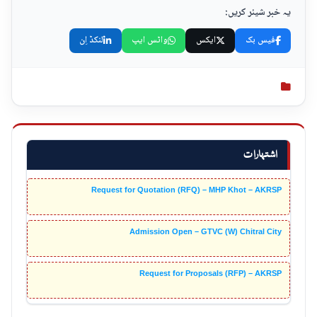
یہ خبر شیئر کریں:
فیس بک
ایکس
واٹس ایپ
لنکڈ اِن
اشتہارات
Request for Quotation (RFQ) – MHP Khot – AKRSP
Admission Open – GTVC (W) Chitral City
Request for Proposals (RFP) – AKRSP