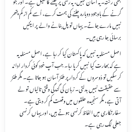
بھی رشتہ۔ یہ آسان نہیں، یہ رسّی پر چلنے کا کھیل ہے۔ اور جو
گرنے کے باوجود دوبارہ چلنے کی ہمت کرے، اُسے کم از کم پتھر
نہیں مارے جاتے۔ یہاں تو پل بنانے والے پر اینٹیں
برسائی جا رہی ہیں۔
اصل مسئلہ یہ نہیں کہ پاکستان کیا کر رہا ہے، اصل مسئلہ یہ
ہے کہ بھارت کیا نہیں کر پا رہا۔ جب آپ خود کوئی کردار ادا نہ
کر سکیں تو دُوسروں کے کردار پر طنز آسان ہو جاتا ہے۔ مگر طنز
سے حقیقت نہیں بدلتی۔ زبان کی گندگی وقتی تالیاں تو لے
آتی ہے، مگر سنجیدہ حلقوں میں وقعت کم کر دیتی ہے۔
سفارتکاری میں الفاظ کرنسی ہوتے ہیں، اور یہاں کرنسی
جعلی لگ رہی ہے۔