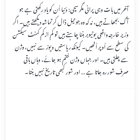
آخر میں بات وہی پرانی مگر سچی: دُنیا اُن کو یاد رکھتی ہے جو
آگ بجھاتے ہیں، نہ کہ وہ جو تیل ڈال کر تماشہ دیکھتے ہیں۔ اگر
وزیر خارجہ واقعی یوٹیوبر بننا چاہتے ہیں تو کم از کم کمنٹ سیکشن
کی سطح سے اُوپر اُٹھیں۔ کیونکہ ریاستیں ویوز سے نہیں، وژن
سے چلتی ہیں۔ اور جہاں وژن ختم ہو جائے، وہاں باقی
صرف شور رہ جاتا ہے … اور شور کبھی تاریخ نہیں بنتا۔