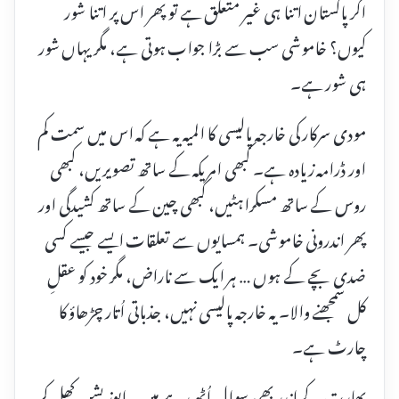
اگر پاکستان اتنا ہی غیر متعلق ہے تو پھر اس پر اتنا شور
کیوں؟ خاموشی سب سے بڑا جواب ہوتی ہے، مگر یہاں شور
ہی شور ہے۔
مودی سرکار کی خارجہ پالیسی کا المیہ یہ ہے کہ اس میں سمت کم
اور ڈرامہ زیادہ ہے۔ کبھی امریکہ کے ساتھ تصویریں، کبھی
روس کے ساتھ مسکراہٹیں، کبھی چین کے ساتھ کشیدگی اور
پھر اندرونی خاموشی۔ ہمسایوں سے تعلقات ایسے جیسے کسی
ضدی بچے کے ہوں … ہر ایک سے ناراض، مگر خود کو عقلِ
کل سمجھنے والا۔ یہ خارجہ پالیسی نہیں، جذباتی اُتار چڑھاؤ کا
چارٹ ہے۔
بھارت کے اندر بھی سوال اُٹھ رہے ہیں۔ اپوزیشن کھل کر