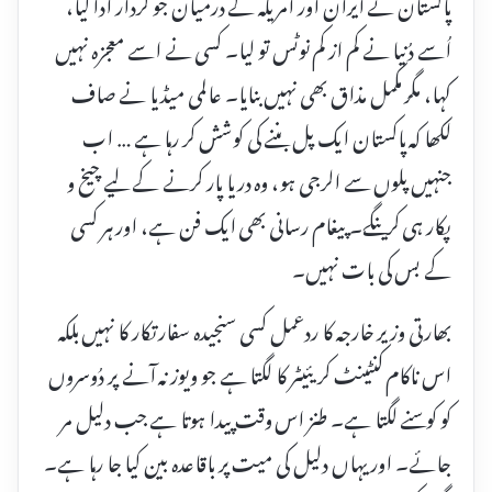
پاکستان نے ایران اور امریکہ کے درمیان جو کردار ادا کیا،
اُسے دُنیا نے کم از کم نوٹس تو لیا۔ کسی نے اسے معجزہ نہیں
کہا، مگر مکمل مذاق بھی نہیں بنایا۔ عالمی میڈیا نے صاف
لکھا کہ پاکستان ایک پل بننے کی کوشش کر رہا ہے … اب
جنہیں پلوں سے الرجی ہو، وہ دریا پار کرنے کے لیے چیخ و
پکار ہی کرینگے۔ پیغام رسانی بھی ایک فن ہے، اور ہر کسی
کے بس کی بات نہیں۔
بھارتی وزیر خارجہ کا ردعمل کسی سنجیدہ سفارتکار کا نہیں بلکہ
اس ناکام کنٹینٹ کریئیٹر کا لگتا ہے جو ویوز نہ آنے پر دُوسروں
کو کوسنے لگتا ہے۔ طنز اس وقت پیدا ہوتا ہے جب دلیل مر
جائے۔ اور یہاں دلیل کی میت پر باقاعدہ بین کیا جا رہا ہے۔