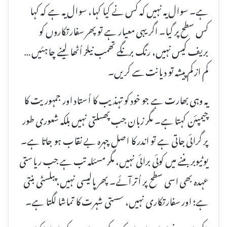
ہے۔ سوال یہ نہیں کہ کس نے کیا کہا، سوال یہ ہے کہ کہا
کس سطح پر گیا۔ اگر یہی معیار ہے تو پھر سفارتکاروں کو
بریف کیس نہیں، رنگ برنگے تھمب نیلز اُٹھا لینے چاہئیں …
کم از کم پیشہ تو دیانت سے کریں۔
یہ وہی بھارت ہے جو خود کو تہذیب کا اُستاد اور جمہوریت کا
چیمپئن کہتا ہے۔ مگر زبان جب پھسلتی نہیں بلکہ شعوری طور
پر گرائی جاتی ہے تو اندر کا اصل چہرہ بے نقاب ہو جاتا ہے۔
یوٹیوبر بننے میں کوئی برائی نہیں، مگر مسئلہ تب ہے جب ریاستی
عہدہ بھی اسی سطح پر اُتر آئے۔ پھر پالیسی نہیں، پبلسٹی بنتی
ہے؛ اور سفارتکاری نہیں، سستی شہرت کا تماشا لگتا ہے۔