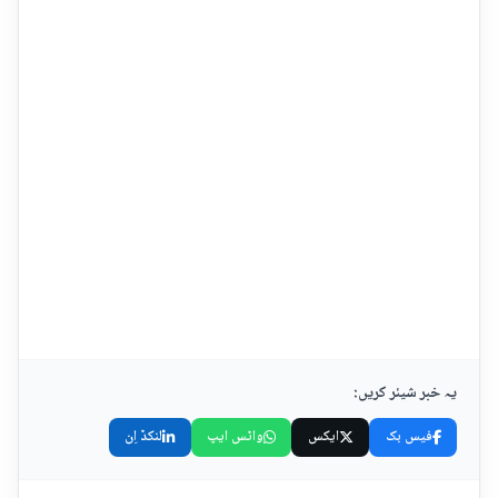
یہ خبر شیئر کریں:
فیس بک
ایکس
واٹس ایپ
لنکڈ اِن