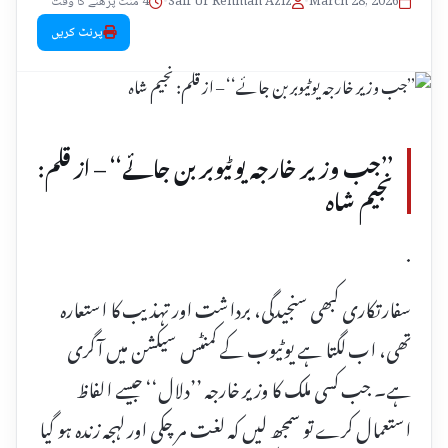
March 28, 2026
•
Saif Ur Rehman Aziz
•
4 منٹ پڑھنے کا وقت
پرنٹ کریں
’’جب وزیر خارجہ یوٹیوبر بن جائے‘‘ – از قلم:
نجیم شاہ
.
سفارتکاری کبھی سنجیدگی، برداشت اور تہذیب کا استعارہ
تھی، اب لگتا ہے یوٹیوب کے کمنٹس سیکشن میں آ گری
ہے۔ جب کسی ملک کا وزیر خارجہ ’’دلال‘‘ جیسے الفاظ
استعمال کرے تو سمجھ لیں کہ لغت مر چکی اور لہجہ زندہ ہو گیا