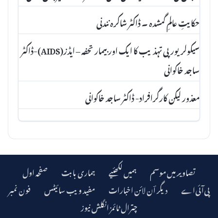
حکایتِ عالمِ گمشدہ ۔ ڈاکٹر شاکرہ نندنی
سیکولریورپی تہذیب کا ایک اور بیمار تحفہ – ایڈز(AIDS)-ڈاکٹر
ساجد خاکوانی
معذور لیکن کارگرافراد- ڈاکٹر ساجد خاکوانی
تصاویر میں موسم
ہمیں لکھئیے
ہماری بابت
صفحہ اول
دیگر اؔن لائن اخبارات
مفید ویب سائیٹس
فون نمبر
چترال ٹائمز انگلش نیوز