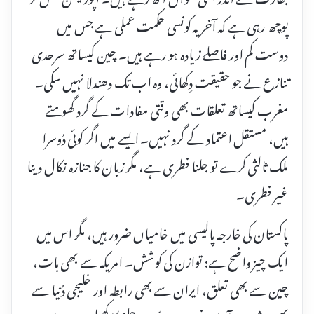
پوچھ رہی ہے کہ آخر یہ کونسی حکمت عملی ہے جس میں
دوست کم اور فاصلے زیادہ ہو رہے ہیں۔ چین کیساتھ سرحدی
تنازع نے جو حقیقت دِکھائی، وہ اب تک دھندلا نہیں سکی۔
مغرب کیساتھ تعلقات بھی وقتی مفادات کے گرد گھومتے
ہیں، مستقل اعتماد کے گرد نہیں۔ ایسے میں اگر کوئی دُوسرا
ملک ثالثی کرے تو جلنا فطری ہے، مگر زبان کا جنازہ نکال دینا
غیر فطری۔
پاکستان کی خارجہ پالیسی میں خامیاں ضرور ہیں، مگر اس میں
ایک چیز واضح ہے: توازن کی کوشش۔ امریکہ سے بھی بات،
چین سے بھی تعلق، ایران سے بھی رابطہ اور خلیجی دُنیا سے