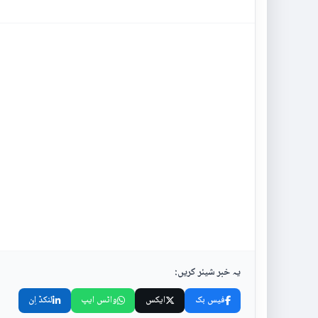
یہ خبر شیئر کریں:
فیس بک
ایکس
واٹس ایپ
لنکڈ اِن