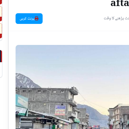
aft
پرنٹ کریں