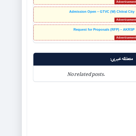
Admission Open – GTVC (W) Chitral City
Request for Proposals (RFP) – AKRSP
متعلقہ خبریں:
No related posts.