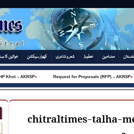
تستان
مضامین
خطوط
شعر و شاعری
کھوار سیکشن‎
خواتین کا ص
Khot – AKRSP
Request for Proposals (RFP) – AKRSP
►
►
chitraltimes-talha-