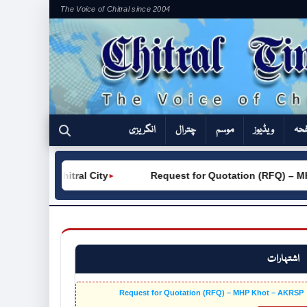
The Voice of Chitral since 2004
فحہ
ویڈیوز
موسم
چترال
انگریزی
VC (W) Chitral City
Request for Quotation (RFQ) – MHP 
►
اشتہارات
Request for Quotation (RFQ) – MHP Khot – AKRSP