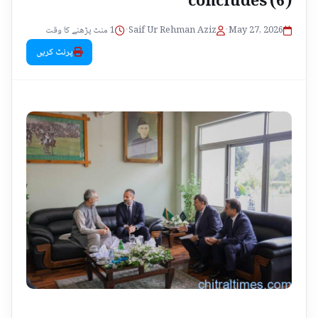
1 منٹ پڑھنے کا وقت
•
Saif Ur Rehman Aziz
•
May 27, 2026
پرنٹ کریں