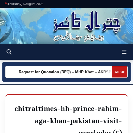
Thursday, 6 August 2026
y
Request for Quotation (RFQ) – MHP Khot – AKRSP
Requ
►
►
ADS
chitraltimes-hh-prince-rahim-
aga-khan-pakistan-visit-
concludes (6)