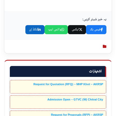
یہ خبر شیئر کریں:
فیس بک
ایکس
واٹس ایپ
لنکڈ اِن
اشتہارات
Request for Quotation (RFQ) – MHP Khot – AKRSP
Admission Open – GTVC (W) Chitral City
Request for Proposals (RFP) – AKRSP