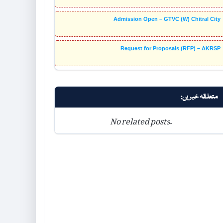
Admission Open – GTVC (W) Chitral City
Request for Proposals (RFP) – AKRSP
متعلقہ خبریں:
No related posts.