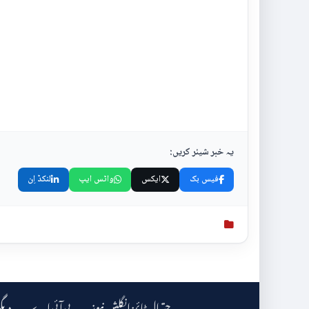
یہ خبر شیئر کریں:
فیس بک
ایکس
واٹس ایپ
لنکڈ اِن
چترال ٹائمز انگلش نیوز
دیگ