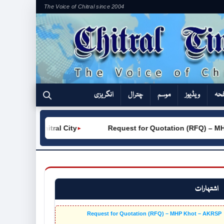
The Voice of Chitral since 2004
فحہ
ویڈیوز
موسم
چترال
انگریزی
C (W) Chitral City
Request for Quotation (RFQ) – MHP 
►
اشتہارات
Request for Quotation (RFQ) – MHP Khot – AKRSP