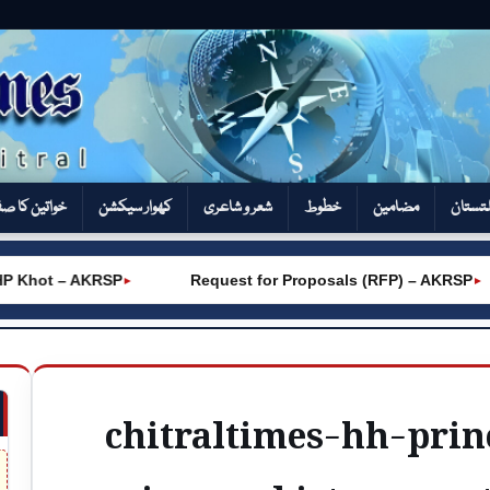
تستان
مضامین
خطوط
شعر و شاعری
کھوار سیکشن‎
خواتین کا ص
Khot – AKRSP
Request for Proposals (RFP) – AKRSP
►
►
chitraltimes-hh-pri