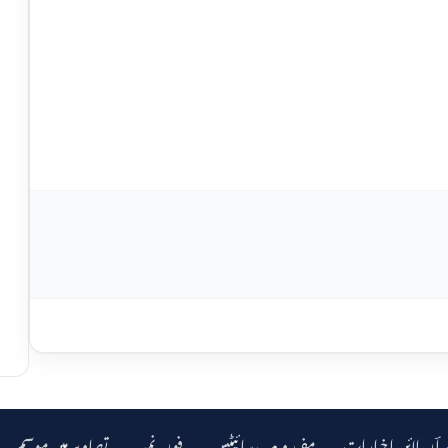
ر اؔن لائن اخبارات
مفید ویب سائیٹس
فون نمبر
تصاویر میں موسم