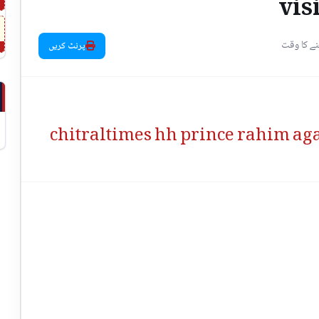
vis
پرنٹ کریں