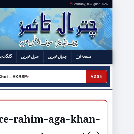
Saturday, 8 August 2026
صفحہ اول
چترال خبریں
جنرل خبریں
گلگت بل
hot – AKRSP
ADS
►
nce-rahim-aga-khan-