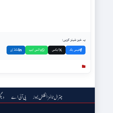
یہ خبر شیئر کریں:
فیس بک
ایکس
واٹس ایپ
لنکڈ اِن
چترال ٹائمز انگلش نیوز
دیگ