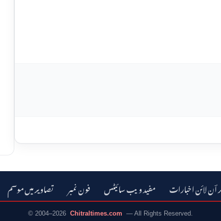
ر اؔن لائن اخبارات
مفید ویب سائیٹس
فون نمبر
تصاویر میں موسم
© 2004–2026
Chitraltimes.com
— All Rights Reserved.