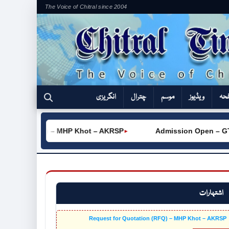
The Voice of Chitral since 2004
فحہ
ویڈیوز
موسم
چترال
انگریزی
tation (RFQ) – MHP Khot – AKRSP
Admission Open – GTVC
►
اشتہارات
Request for Quotation (RFQ) – MHP Khot – AKRSP