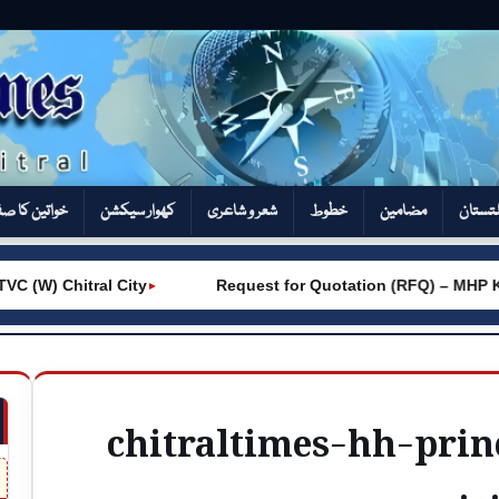
تستان
مضامین
خطوط
شعر و شاعری
کھوار سیکشن‎
خواتین کا ص
 (W) Chitral City
Request for Quotation (RFQ) – MHP K
►
chitraltimes-hh-pri