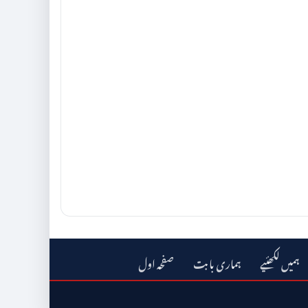
ہمیں لکھئیے
ہماری بابت
صفحہ اول