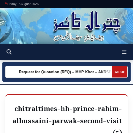
Friday, 7 August 2026
y
Request for Quotation (RFQ) – MHP Khot – AKRSP
Requ
►
►
ADS
chitraltimes-hh-prince-rahim-
alhussaini-parwak-second-visit
(5)