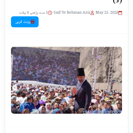
1 منٹ پڑھنے کا وقت
•
Saif Ur Rehman Aziz
•
May 25, 2026
پرنٹ کریں