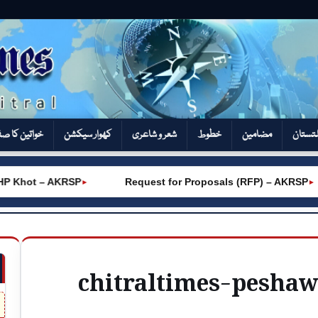
تستان
مضامین
خطوط
شعر و شاعری
کھوار سیکشن‎
خواتین کا ص
 Khot – AKRSP
Request for Proposals (RFP) – AKRSP
►
►
chitraltimes-pesha