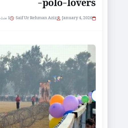
polo-lovers-
1 منٹ پڑھنے کا وقت
•
Saif Ur Rehman Aziz
•
January 4, 2026