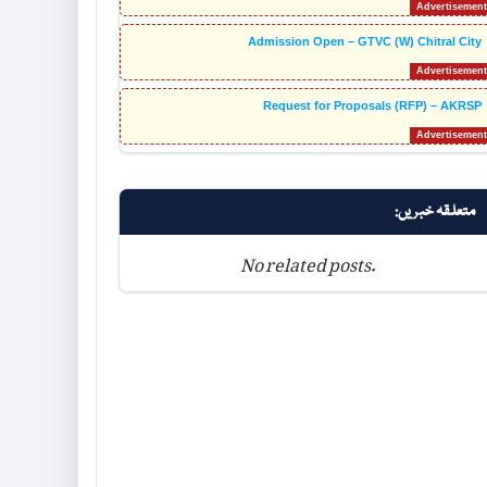
Admission Open – GTVC (W) Chitral City
Request for Proposals (RFP) – AKRSP
متعلقہ خبریں:
No related posts.