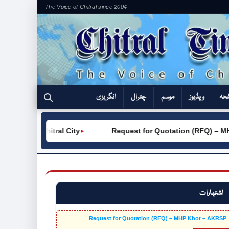
The Voice of Chitral since 2004
فحہ
ویڈیوز
موسم
چترال
انگریزی
VC (W) Chitral City
Request for Quotation (RFQ) – MHP
►
اشتہارات
Request for Quotation (RFQ) – MHP Khot – AKRSP