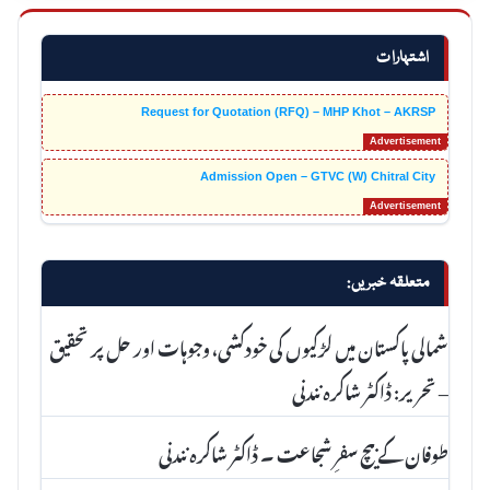
اشتہارات
Request for Quotation (RFQ) – MHP Khot – AKRSP
Admission Open – GTVC (W) Chitral City
متعلقہ خبریں:
شمالی پاکستان میں لڑکیوں کی خودکشی، وجوہات اور حل پر تحقیق
– تحریر: ڈاکٹر شاکرہ نندنی
طوفان کے بیچ سفرِ شجاعت ۔ ڈاکٹر شاکرہ نندنی