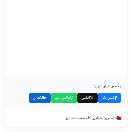
یہ خبر شیئر کریں:
فیس بک
ایکس
واٹس ایپ
لنکڈ اِن
تازہ ترین
,
خواتین کا صفحہ
,
مضامین