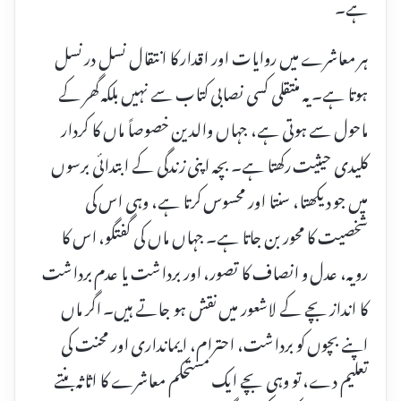
ہے۔
ہر معاشرے میں روایات اور اقدار کا انتقال نسل در نسل
ہوتا ہے۔ یہ منتقلی کسی نصابی کتاب سے نہیں بلکہ گھر کے
ماحول سے ہوتی ہے، جہاں والدین خصوصاً ماں کا کردار
کلیدی حیثیت رکھتا ہے۔ بچہ اپنی زندگی کے ابتدائی برسوں
میں جو دیکھتا، سنتا اور محسوس کرتا ہے، وہی اس کی
شخصیت کا محور بن جاتا ہے۔ جہاں ماں کی گفتگو، اس کا
رویہ، عدل و انصاف کا تصور، اور برداشت یا عدم برداشت
کا انداز بچے کے لاشعور میں نقش ہو جاتے ہیں۔ اگر ماں
اپنے بچوں کو برداشت، احترام، ایمانداری اور محنت کی
تعلیم دے، تو وہی بچے ایک مستحکم معاشرے کا اثاثہ بنتے