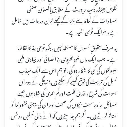
گلوبل جینڈر گیپ رپورٹ کے مطابق پاکستان صنفی
مساوات کے لحاظ سے دنیا کے نچلے ترین درجات میں شامل
ہے، جو ایک قومی المیہ ہے۔
یہ صرف حقوقِ نسواں کا مسئلہ نہیں، بلکہ قومی بقا کا تقاضا
ہے۔ جب ایک ماں خود محرومی، ناانصافی اور بنیادی طبی
سہولتوں کی کمی کا شکار ہو گی، تو ہم اس سے ایک مہذب
نسل کی تربیت کی توقع کیسے کر سکتے ہیں؟ زچگی کے دوران
اموات کی شرح، غذائی قلت اور کم عمری کی شادیوں جیسے
مسائل براہِ راست بچوں کی صحت اور ان کی ذہنی نشوونما کو
متاثر کرتے ہیں۔ اگر ہم چاہتے ہیں کہ آنے والی نسلیں روشن
خیال، برداشت کرنے والی اور قانون کا احترام کرنے والی