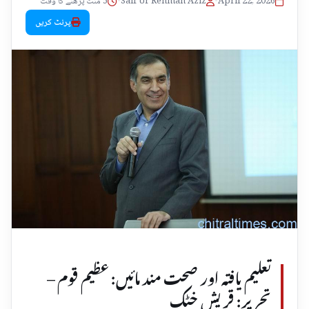
April 22, 2026
•
Saif Ur Rehman Aziz
•
5 منٹ پڑھنے کا وقت
پرنٹ کریں
تعلیم یافتہ اور صحت مند مائیں: عظیم قوم –
تحریر: قریش خٹک