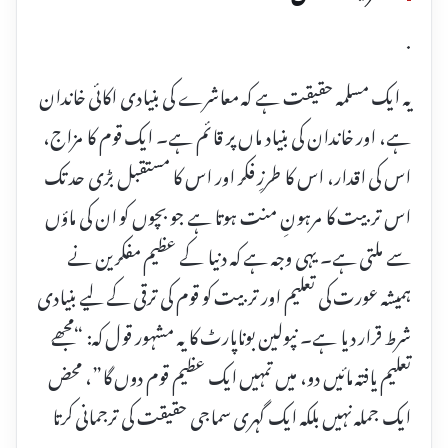
.
یہ ایک مسلمہ حقیقت ہے کہ معاشرے کی بنیادی اکائی خاندان
ہے، اور خاندان کی بنیاد ماں پر قائم ہے۔ ایک قوم کا مزاج،
اس کی اقدار، اس کا طرزِ فکر اور اس کا مستقبل بڑی حد تک
اس تربیت کا مرہونِ منت ہوتا ہے جو بچوں کو ان کی ماؤں
سے ملتی ہے۔ یہی وجہ ہے کہ دنیا کے عظیم مفکرین نے
ہمیشہ عورت کی تعلیم اور تربیت کو قوم کی ترقی کے لیے بنیادی
شرط قرار دیا ہے۔ نپولین بوناپارٹ کا یہ مشہور قول کہ: “مجھے
تعلیم یافتہ مائیں دو، میں تمہیں ایک عظیم قوم دوں گا”، محض
ایک جملہ نہیں بلکہ ایک گہری سماجی حقیقت کی ترجمانی کرتا