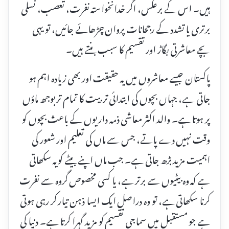
ہیں۔ اس کے برعکس، اگر خدانخواستہ نفرت، تعصب، نسلی
برتری یا تشدد کے رجحانات پروان چڑھائے جائیں، تو یہی
بچے معاشرتی بگاڑ اور تقسیم کا سبب بنتے ہیں۔
پاکستان جیسے معاشروں میں یہ حقیقت اور بھی زیادہ اہم ہو
جاتی ہے، جہاں بچوں کی ابتدائی تربیت کا تمام تر بوجھ ماؤں
پر ہوتا ہے۔ والد اکثر معاشی ذمہ داریوں کے باعث بچوں کو
وقت نہیں دے پاتے، جس سے ماں کی تعلیم اور شعور کی
اہمیت مزید بڑھ جاتی ہے۔ جب ماں اپنے بیٹے کو یہ سکھاتی
ہے کہ وہ بیٹیوں سے برتر ہے، یا کسی مخصوص گروہ سے نفرت
کرنا سکھاتی ہے، تو وہ دراصل ایک ایسا ذہن تیار کر رہی ہوتی
ہے جو مستقبل میں سماجی تقسیم کو مزید گہرا کرتا ہے۔ دنیا کی