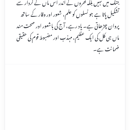
جنگ میں نہیں بلکہ گھروں کے اندر اس ماں کے کردار سے
تشکیل پاتا ہے جو نسلوں کو علم، شعور اور وقار کے ساتھ
پروان چڑھاتی ہے۔ یاد رہے، آج کی باشعور اور صحت مند
ماں ہی کل کی ایک عظیم، مہذب اور مضبوط قوم کی حقیقی
ضمانت ہے۔