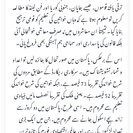
ترقی یافتہ قوموں، جیسے جاپان، جنوبی کوریا اور فن لینڈ کا مطالعہ
کریں تو معلوم ہوتا ہے کہ وہاں خواتین کی تعلیم کو قومی ترجیح
بنایا گیا۔ نتیجتاً ان معاشروں میں نہ صرف معاشی خوشحالی آئی
بلکہ قانون کی پاسداری اور سماجی ہم آہنگی بھی فروغ پائی۔
اس کے برعکس، پاکستان میں صورتحال کا جائزہ لیں تو اعداد
و شمار تشویشناک ہیں۔ سرکاری ریکارڈ کے مطابق مردوں کی
شرح خواندگی تقریباً 73 فیصد ہے، جبکہ خواتین کی شرح خواندگی
تقریباً 52 فیصد ہے۔ یعنی ملک کی تقریباً نصف مائیں بنیادی
تعلیم سے محروم ہیں۔ اسی طرح، پاکستان میں دو کروڑ سے
زائد بچے اسکول جانے سے محروم ہیں، جن میں ایک بڑی
تعداد لڑکیوں کی ہے، اور عالمی اقتصادی فورم کی تازہ ترین