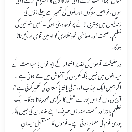
ہوں، تو ہمیں سڑکوں اور پلوں کی تعمیر سے پہلے ماؤں کی
زندگیوں میں بہتری لانے پر توجہ دینی ہوگی۔ ہمیں خواتین کی
تعلیم، صحت اور معاشی خودمختاری کو اولین قومی ترجیح بنانا
ہوگا۔
درحقیقت قوموں کی تقدیر اقتدار کے ایوانوں یا سیاست کے
میدانوں میں نہیں بلکہ گھروں کی آغوش میں طے ہوتی ہے۔
اگر ہمیں ایک مہذب اور ترقی یافتہ پاکستان کی تعمیر کرنی ہے تو
آج کی ماں کو اس پورے عمل کا مرکزی محور بنانا ہوگا۔ ایک
تعلیم یافتہ اور صحت مند ماں صرف اپنے خاندان کی نہیں بلکہ
پوری قوم کی معمار ہوتی ہے۔ قوموں کا مستقبل میدانِ