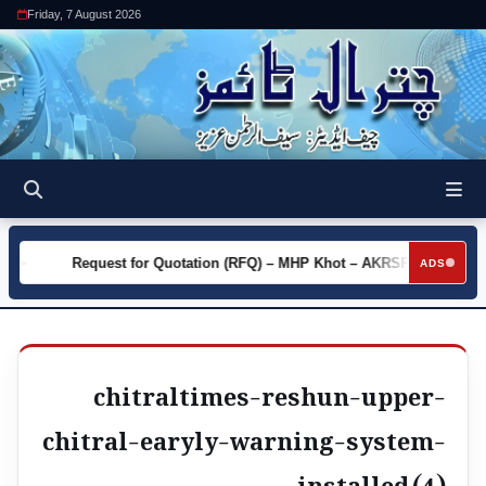
Friday, 7 August 2026
ty
Request for Quotation (RFQ) – MHP Khot – AKRSP
Req
►
►
ADS
chitraltimes-reshun-upper-
chitral-earyly-warning-system-
installed (4)