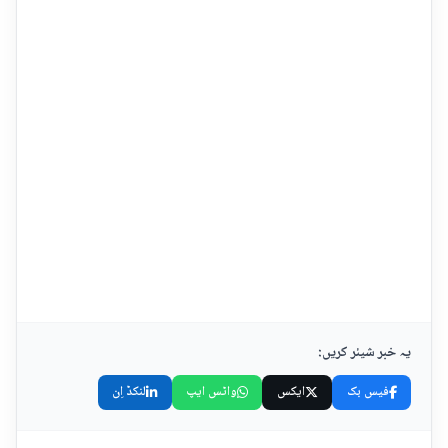
یہ خبر شیئر کریں:
فیس بک
ایکس
واٹس ایپ
لنکڈ اِن