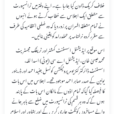
خلاف کریک ڈاون کیا جارہا ہے۔ اپنے دفترمیں ٹرانسپورٹ
سے متعلق ایک اجلاس سے خطاب کرتے ہوئے انہوں
نے تمام متعلقہ افسران پر زور دیا کہ وہ ضلعی انتظامیہ کی طرف
سے مقرر کردہ نرخنامہ پر عملدرامد کویقینی بنائیں۔
اس موقع پر ایڈیشنل اسسٹنٹ کمشنر اور ٹریفک مجسٹریٹ
محمدعیسیٰ خان، ایڈیشنل اے سی (یو ٹی) اسدا للہ،
اسسٹنٹ ڈائرکٹر کنزیومر پروٹیکشن کونسل جنید احمد اور ڈریئور
یونین کے صدر صابر احمد موجود تھے۔ اجلاس میں اس بات
کا فیصلہ کیا گیاکہ تمام اڈوں کے مالکان اس بات کے پابند
ہوں گے کہ وہ ہر قسم کی ٹرانسپورٹ میں ضلع سے باہر جانے
والے مسافروں کوٹکٹ جاری کریں گے اور پشاور اور اسلام