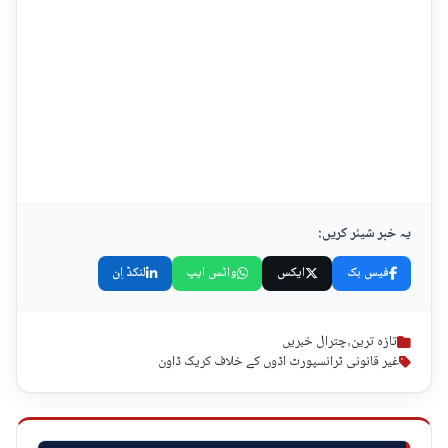
یہ خبر شیئر کریں:
فیس بک
ایکس
واٹس ایپ
لنکڈ اِن
تازہ ترین
,
چترال خبریں
غیر قانونی ٹرانسپورٹ اڈوں کے خلاف کریک ڈاون