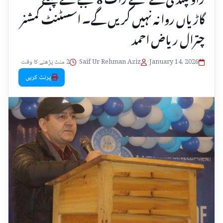
گاڑیاں روانہ نہیں کریں گے۔ اسسٹنٹ کمشنر
چترال ریاض احمد
January 14, 2026
•
Saif Ur Rehman Aziz
•
2 منٹ پڑھنے کا وقت
پرنٹ کریں