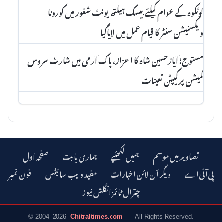
لوٹکوہ کے عوام کیلئے بیسک ہیلتھ یونٹ شغور میں کورونا
ویکسنیشن سنٹر کا قیام عمل میں لایاگیا
مستوج؛ آیازحسین شاہ کا اعزاز، پاک آرمی میں شارٹ سروس
کمیشن پرکیپٹن تعینات
تصاویر میں موسم
ہمیں لکھئیے
ہماری بابت
صفحہ اول
دیگر اؔن لائن اخبارات
مفید ویب سائیٹس
فون نمبر
چترال ٹائمز انگلش نیوز
© 2004–2026
Chitraltimes.com
— All Rights Reserved.