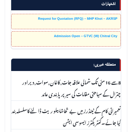
اشتہارات
Request for Quotation (RFQ) – MHP Khot – AKRSP
Admission Open – GTVC (W) Chitral City
متعلقہ خبریں:
8سے 16 مئی تک شمالی علاقہ جات,کاغان,سوات,دیراور
چترال کے سیاحتی مقامات کی سیر پرپابندی عائد
تعمیراتی کام کے ٹینڈرز میں بے تحاشا بیلو ریٹ ڈالنےکاسلسلہ بند
کیا جائے۔کنٹریکٹرز ایسوسی ایشن