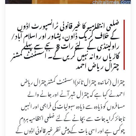
ضلعی انتظامیہ کا غیر قانونی ٹرانسپورٹ اڈوں
کے خلاف کریک ڈاون، پشاور اور اسلام آباد/
راولپنڈی کے لئے رات 8بجے سے پہلے
گاڑیاں روانہ نہیں کریں گے۔ اسسٹنٹ کمشنر
چترال ریاض احمد
چترال (نمائندہ چترال ٹائمز)اسسٹنٹ کمشنر چترال ریاض
احمدنے کہا ہے کہ چترال شہر آنے اور جانے والے
مسافروں کو ذیادہ سے ذیادہ سہولیات کی فراہمی اور انہیں
ناجائز کرایہ جات سے بچانے کے لئے ضلعی انتظامیہ ہردم
چوکس ہے اور اسی بات کے پیش نظر غیر قانونی اڈوں کے