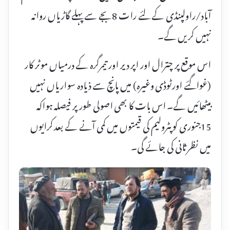
آباد/راولپنڈی کے لئے رات 8بجے سے پہلے گاڑیاں روانہ
نہیں کریں گے۔
اس موقع پر چترال اور اپر دیر اور تیمرگرہ کے درمیاں موٹر کار
(غواگئے اورٹوڈی وغیرہ) میں پانچ سے ذیادہ سواریاں نہیں
بیٹھائیں گے۔ اس بات کا بھی اصولی طور پر فیصلہ ہواکہ
15جنوری کو پٹرولیم کی قیمتوں میں کمی آنے کے بعد کرایوں
میں نظر ثانی کی جائے گی۔