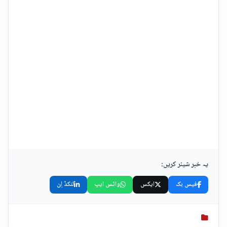
یہ خبر شیئر کریں:
فیس بک
ایکس
واٹس ایپ
لنکڈ اِن