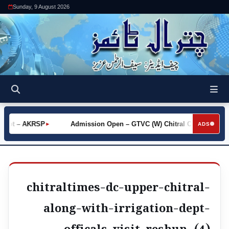
Sunday, 9 August 2026
Khot – AKRSP
Admission Open – GTVC (W) Chitral City
Re
►
►
ADS
chitraltimes-dc-upper-chitral-
along-with-irrigation-dept-
officals-visit-reshun- (4)