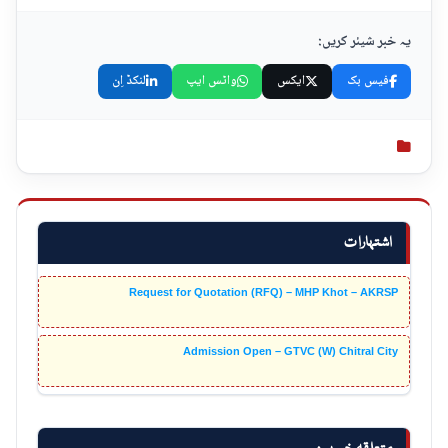
یہ خبر شیئر کریں:
فیس بک
ایکس
واٹس ایپ
لنکڈ اِن
اشتہارات
Request for Quotation (RFQ) – MHP Khot – AKRSP
Admission Open – GTVC (W) Chitral City