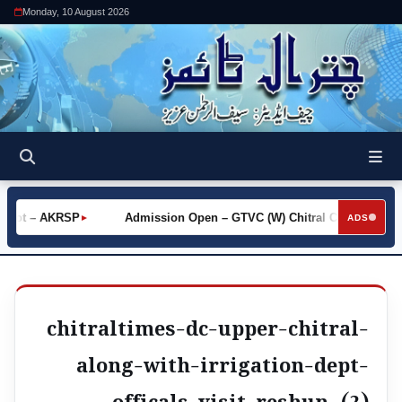
Monday, 10 August 2026
Khot – AKRSP
Admission Open – GTVC (W) Chitral City
Re
►
►
ADS
chitraltimes-dc-upper-chitral-
along-with-irrigation-dept-
officals-visit-reshun- (2)