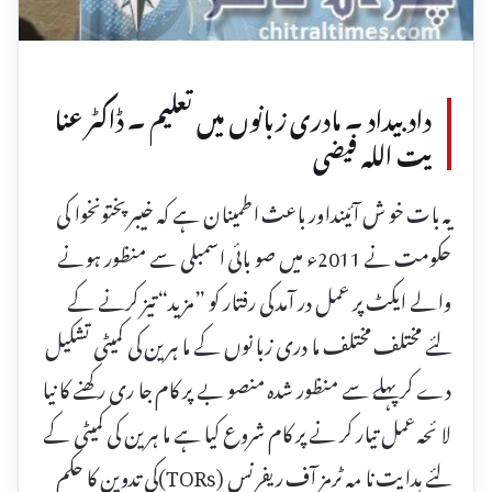
داد بیداد ۔ مادری زبانوں میں تعلیم ۔ ڈاکٹر عنا
یت اللہ فیضی
یہ بات خو ش آئینداور باعث اطمینان ہے کہ خیبر پختونخوا کی
حکومت نے 2011ء میں صو بائی اسمبلی سے منظور ہونے
والے ایکٹ پر عمل در آمد کی رفتار کو ”مزید“ تیز کرنے کے
لئے مختلف مختلف ما دری زبا نوں کے ما ہرین کی کمیٹی تشکیل
دے کر پہلے سے منظور شدہ منصو بے پر کام جا ری رکھنے کا نیا
لا ئحہ عمل تیار کر نے پر کام شروع کیا ہے ما ہرین کی کمیٹی کے
لئے ہدایت نا مہ ٹرمز آف ریفرنس (TORs)کی تدوین کا حکم