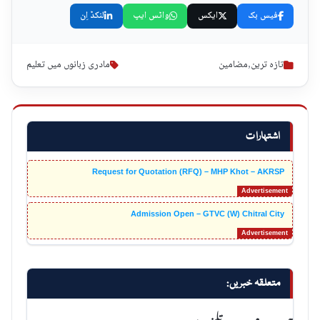
فیس بک
ایکس
واٹس ایپ
لنکڈ اِن
تازہ ترین
,
مضامین
مادری زبانوں میں تعلیم
اشتہارات
Request for Quotation (RFQ) – MHP Khot – AKRSP
Admission Open – GTVC (W) Chitral City
متعلقہ خبریں: