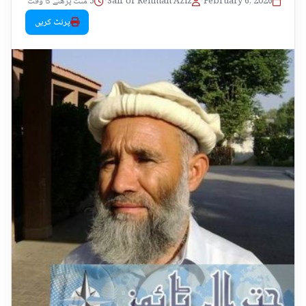
February 6, 2026
•
Saif Ur Rehman Aziz
•
5 منٹ پڑھنے کا وقت
پرنٹ کریں