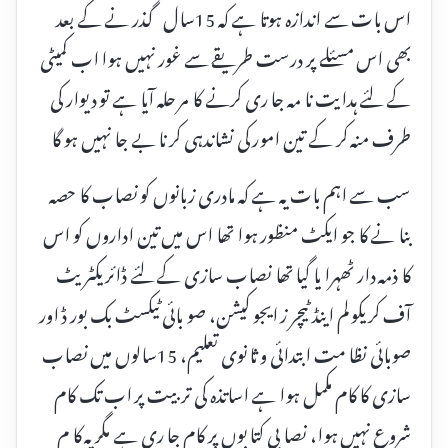
اس بات سے اندازہ ہوتا ہے کہ 15سال گذر نے کے بعد
بھی اس مسئلے پر درست طریقے سے غور نہیں ہوا اب کمیٹی
کے لئے ہدایت نا مہ جا ری کرنے کا مر حلہ آیا ہے تو دیوار کی
طرف منہ کر کے تین امور کی نشاندہی کر نا بے جا نہیں ہو گا
سب سے اہم بات یہ ہے کہ مادری زبانوں کو نصاب کا حصہ
بنا نے کا جو ایکٹ منظور ہوا تھا اس میں تین اداروں کو اس
کا ذمہ دار ٹھہرا یا گیا تھا نصاب سازی کے لئے ڈائریکٹریٹ
آف کریکو لم اینڈ ٹیچر ز ایجو کیشن، صو بائی ٹیکسٹ بک بور ڈ اور
صوبائی نظا مت ابتدائی و ثا نوی تعلیم، 15سالوں میں نصاب
سازی کا کام مکمل ہوا ہے اساتذہ کی تربیت پر اب تک کام
شروع نہیں ہوا، نصا بی کتا بوں پر کام جا ری ہے مگر یہ کا م