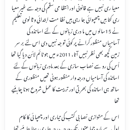
معیا ری نہیں ہے قانونی اور انتظا می سقم کی وجہ سے غیر معیا
ری کتا بیں چھپوائی جا رہی ہیں نظا مت ابتدائی و ثا نوی تعلیم
نے 15سالو ں میں ما دری زبانوں کے لئے اسا تذہ کی
آسامیاں منظور کرانے پر کوئی تو جہ نہیں دی اس لئے بر سر
زمین کچھ بھی نظر نہیں آتا، 2011ء میں جو ٹائم لائن دیا گیا تھا
اُس کی رو سے نصاب سازی کے بعد مادری زبانوں کے لئے
اساتذہ کی آسامیاں درجہ وار منظور ہونی تھیں منظوری کے
ساتھ ہی اساتذہ کی بھر تی اور تر بیت کا عمل شروع ہونا چاہئیے
تھا
اس کے متوازی نصا بی کتب کی تیاری اور چھپا ئی کا کام
اول سے بارہ جما عتوں تک درجہ بدرجہ جا ری رہنا چاہئیے تھا