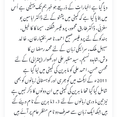
دیا گیا ہے اخبارات کے ذریعے جو خبر ہم تک پہنچی ہے اُس
میں بتا یا گیا ہے کہ کمیٹی میں پشتو کے لئے ڈاکٹر اباسین یو
سفزئی، ڈاکٹر طارق محمود، پرو فیسر شگفتہ، سیما کا کا خیل،
ہندکوکے لئے پرو فیسر صبیح احمد، نا صر بختیارخان، خا لد
سہیل ملک، سرائیکی زبان کے لئے محمد رمضا ن کا
وش،شاہدہ نسیم، سید مظہر علی اور کھوار (چترالی) کے لئے
محسن حسن، احمد علی کو ما ہرین کی کمیٹی میں لیا گیا ہے
2011ء کے ایکٹ میں گو جر ی اور کوہستانی زبانوں کو بھی
شامل کیا گیا تھا ما ہرین کی کمیٹی میں ان دونوں کا ذکر نہیں ہے
نیز تین ما دری زبانوں کے لئے 3، 3ما ہرین کے نا م دیئے گئے
ہیں جبکہ ایک زبان سے صرف دو نا م منظر عام پر آئے ہیں