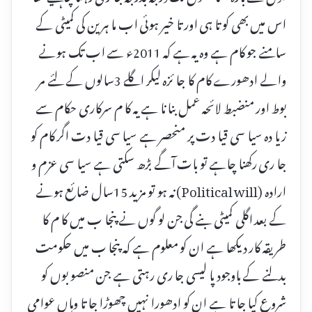
اس میں بھی کو تا ہی اور تا خیر ہوئی اب ما ہرین کی کمیٹی کے
سامنے جو کام ہے وہ یہ ہے کہ 2011ء سے اب تک ہونے
والے ادھورے کام کا جا ئزہ لیکر اگلے 3سالوں کے لئے مر
بوط اور منضبط لائحہ عمل بنا نا ہے یہ کا م سرکاری حکام سے
زیا دہ سیا سی قیا دت پر منحصر ہے سیا سی قیا دت اگر کام کو
جا ری رکھنا چاہے تو بات آگے بڑھ سکتی ہے سیا سی عزم و
ارادہ (Political will) نہ ہو تو مزید 15سال ضا ئع ہونے
کے بعد اگلی کمیٹی بنے گی جن لو گوں نے پنجا ب میں کا م کا
طریقہ کار دیکھا ہے ان کو معلوم ہے کہ پنجا ب میں حکومت
بدلنے کے باوجود پا لیسی جا ری رہتی ہے جن منصو بوں کو
شروع کیا جا تا ہے ان کو ادھورا نہیں چھوڑا جا تا وہاں عوامی