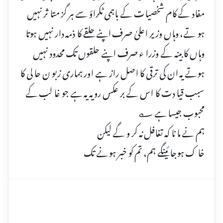
مفاد کے کام شخصیات کے باہمی ٹکراؤ سے ہر گز متا ثر نہیں
ہو تے، وہاں وزیر اعلیٰ صرف اپنے حلقے کا ذمہ دار نہیں ہوتا
وہاں کا بینہ کے وزرا ء صرف اپنے حلقوں تک محدود نہیں
ہوتے یہ ان کی ترقی کا اصل راز ہے اور ہماری زبو ن حا لی کا
سبب قیا دت کا اس کے بر عکس رویہ یہ ہے جو غا لب کے
محبوب جیسا ہے ؎
ہم نے ما نا کہ تغافل نہ کر و گے لیکن
خا ک ہوجا ئینگے ہم، تم کو خبر ہونے تک