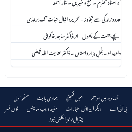
آہ استاذ محترم ۔ تلخ و شیریں ۔ نثار احمد
حدود زندگی سے تجاوز – تحریر: اقبال حیات آف برغذی
بچے؛جنت کے پھول – از:ڈاکٹر ساجد خاکوانی
داد بیداد ۔ بُلُلِ ہزار داستان ۔ ڈاکٹر عنا یت اللہ فیضی
تصاویر میں موسم
ہمیں لکھئیے
ہماری بابت
صفحہ اول
دیگر اؔن لائن اخبارات
مفید ویب سائیٹس
فون نمبر
چترال ٹائمز انگلش نیوز