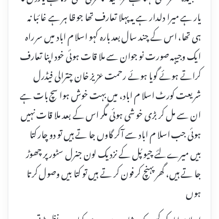
یار ہے میرا دلدار ہے یہ پہلا تعارف تھا جو ظا ہر ہے غا ئبا نہ
ہی تھا، اس کے چند سال بعد بارہ کہو اسلا م اباد میں سر راہ
ایک وجیہہ صورت نو جوان سے ملا قات ہوئی خود اپنا تعارف
کراتے ہوئے گویا ہوئے رحمت عزیز خان چترالی فیڈرل
شریعت کورٹ اسلا م اباد، میں بہت خوش ہوا سچ بات ہے
ان سے مل کر بڑی خو شی ہوئی مگر اس کے بعد ملا قات نہیں
ہوئی جب اسلا م اباد سے آکر گاوں جا تے ہیں تو دو چار کتا
بیں میرے لئے چیو پُل کے نزدیک لون جنرل سٹور پر چھوڑ
جا تے ہیں، گھر پہنچ کر فون کر تے ہیں تو کتا بیں وصول کر تا
ہوں
اسلا م اباد کی کسی بک شاپ میں میری کتاب پر نظر پڑتی ہے