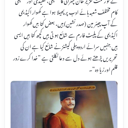
کام مختلف شعبہ ہائے ادب پر پھیلا ہوا ہے کھوار اکیڈیمی
کے آپ چیئر مین (صدر نشین) ہیں، بعض کتا بیں کھوار
اکیڈیمی کے پلیٹ فارم سے شائع ہو تی ہیں کچھ کتا بیں ایسی
ہیں جنہیں سرائے اردو پبلی کیشنز نے شائع کیا ہے ان کی
تحریریں پڑھتے ہوئے دل سے دعا نکلتی ہے ”خدا کرے زور
قلم اور زیا دہ“۔