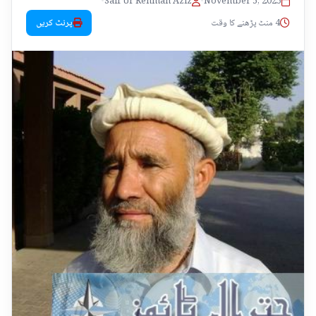
•
Saif Ur Rehman Aziz
•
November 5, 2025
4 منٹ پڑھنے کا وقت
پرنٹ کریں