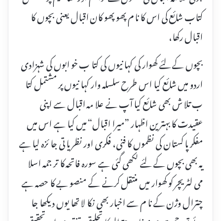
کتاب شائع کی اس کا نا م پھو پھو کان اقبال یعنی بچوں کا
اقبال رکھا،
بچوں کے لئے کھوار کی کہا نیوں کی کتا ب خو ابوں کی شہزادی
اردو میں شائع کیا اس طرح سلسلہ وار کہا نیوں پر مشتمل کتا
ب تلا ش بھی شائع کیا آپ نے علا مہ اقبال سے اپنی
عقیدت کا بہترین اظہار ”میرا اقبال“ میں کیا ہے اس میں
مفکر پا کستان کی نظموں کا فنی، فکری اور نظریا تی جا ئزہ لیا ہے
یہ بھی بچوں کے لئے لکھی گئی ہے سورہ فاتحہ کا تر جمہ اسلا
می لٹریچر کو کھوار میں منتقل کرنے کے منصو بے کا حصہ ہے
چترال وژن کے نا م سے اخبار بھی نکا لا تھا یوں دیکھا جا
ئے تو رحمت عزیز خان چترالی کا تحلیقی، تنقیدی اور تحقیقی