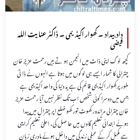
داد بیداد ۔ کھوار اکیڈیمی ۔ ڈاکٹر عنا یت اللہ
فیضی
کچھ لو گ اپنی ذات میں انجمن ہو تے ہیں رحمت عزیز خان
چترالی کا شمار ایسے ہی لو گوں میں ہوتا ہے انہوں نے ذا تی
طور پر کھوار اکیڈیمی قائم کی ہے یہ دنیا کی واحد اکیڈیمی ہے
جس میں دوسرا کوئی شخص اب تک نظر نہیں آیا رحمت عزیز
خان چترالی مراندور کھوت تور کھو ضلع اپر چترال میں پیدا
ہوئے ابتدائی تعلیم گاوں میں حا صل کی، اعلیٰ تعلیم کراچی
سے مکمل کر کے عملی زند گی میں داخل ہوئے مادری زبان