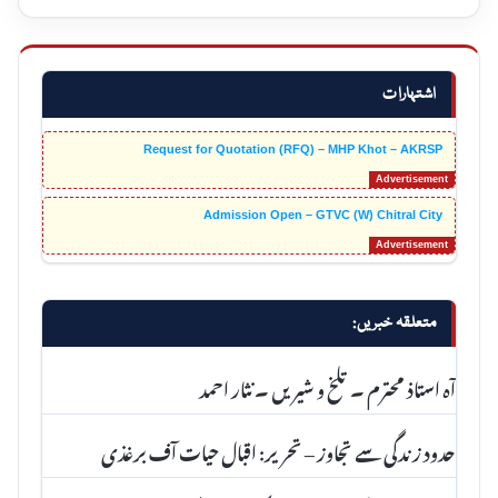
اشتہارات
Request for Quotation (RFQ) – MHP Khot – AKRSP
Admission Open – GTVC (W) Chitral City
متعلقہ خبریں:
آہ استاذ محترم ۔ تلخ و شیریں ۔ نثار احمد
حدود زندگی سے تجاوز – تحریر: اقبال حیات آف برغذی