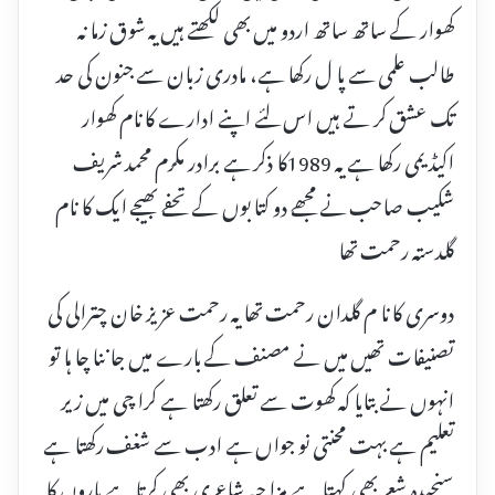
کھوار کے ساتھ ساتھ اردو میں بھی لکھتے ہیں یہ شوق زما نہ
طالب علمی سے پا ل رکھا ہے، مادری زبان سے جنون کی حد
تک عشق کر تے ہیں اس لئے اپنے ادارے کا نام کھوار
اکیڈیمی رکھا ہے یہ 1989کا ذکر ہے برادر مکرم محمد شریف
شکیب صاحب نے مجھے دو کتا بوں کے تحفے بھیجے ایک کا نام
گلدستہ رحمت تھا
دوسری کا نا م گلدان رحمت تھا یہ رحمت عزیز خان چترالی کی
تصنیفات تھیں میں نے مصنف کے بارے میں جا ننا چا ہا تو
انہوں نے بتایا کہ کھوت سے تعلق رکھتا ہے کرا چی میں زیر
تعلیم ہے بہت محنتی نو جواں ہے ادب سے شغف رکھتا ہے
سنجیدہ شعر بھی کہتا ہے مزا حیہ شاعری بھی کرتا ہے یاروں کا