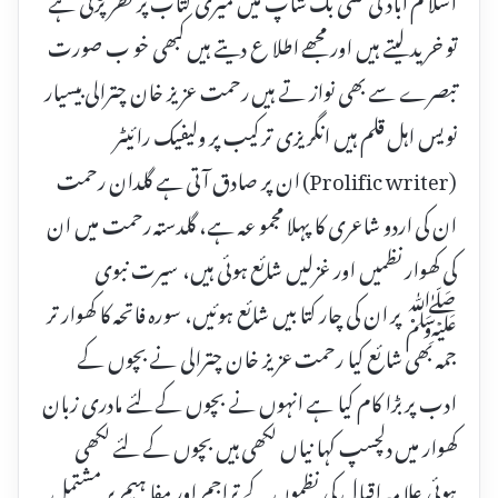
تو خرید لیتے ہیں اور مجھے اطلا ع دیتے ہیں کبھی خو ب صورت
تبصرے سے بھی نواز تے ہیں رحمت عزیز خان چترالی بیسیار
نویس اہل قلم ہیں انگریزی تر کیب پر ولیفیک رائیٹر
(Prolific writer) ان پر صادق آتی ہے گلدان رحمت
ان کی اردو شاعری کا پہلا مجمو عہ ہے، گلدستہ رحمت میں ان
کی کھوار نظمیں اور غزلیں شائع ہوئی ہیں، سیرت نبوی
ﷺ پر ان کی چار کتا بیں شائع ہوئیں، سورہ فاتحہ کا کھوار تر
جمہ بھی شا ئع کیا رحمت عزیز خان چترالی نے بچوں کے
ادب پر بڑا کام کیا ہے انہوں نے بچوں کے لئے مادری زبان
کھوار میں دلچسپ کہا نیاں لکھی ہیں بچوں کے لئے لکھی
ہوئی علا مہ اقبال کی نظموں کے تراجم اور مفا ہیم پر مشتمل