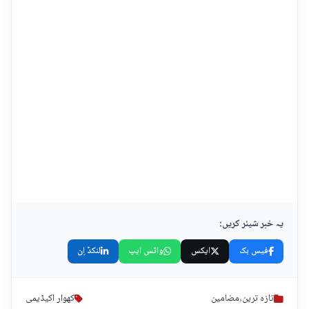
یہ خبر شیئر کریں:
فیس بک
ایکس
واٹس ایپ
لنکڈ اِن
تازہ ترین
,
مضامین
کھوار اکیڈیمی