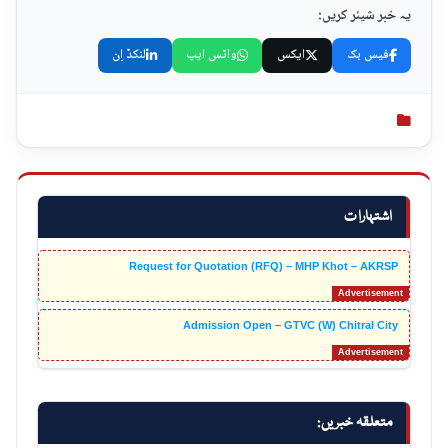
یہ خبر شیئر کریں:
فیس بک
ایکس
واٹس ایپ
لنکڈ اِن
اشتہارات
Request for Quotation (RFQ) – MHP Khot – AKRSP
Admission Open – GTVC (W) Chitral City
متعلقہ خبریں: