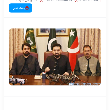
1 منٹ پڑھنے کا وقت
•
Saif Ur Rehman Aziz
•
April 2, 2026
پرنٹ کریں