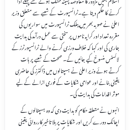
اسلام ہمیں مزدور کا معاوضہ پسینہ خشک ہونے سے پہلے ادا
کرنے کا حکم دیتا ہے۔ٹرانسپورٹ کے شعبے سے متعلق وزیر
اعلیٰ نے صوبہ بھر میں پبلک ٹرانسپورٹ میں سواریوں کی
مقررہ تعداد اور کرایہ ناموں پر سختی سے عمل درآمد کی ہدایت
جاری کی اور کہا کہ خلاف ورزی کرنے والے ٹرانسپورٹرز کے
لائسنس منسوخ کیے جائیں گے۔ صحت کے شعبے پر بات
کرتے ہوئے وزیر اعلیٰ نے ہسپتالوں میں ڈاکٹرز کی حاضری
یقینی بنانے اور عوامی شکایات کے فوری ازالے کے لیے
موثر اقدامات کی ہدایت کی۔
انہوں نے متعلقہ حکام کو ہدایت دی کہ وہ ہسپتالوں کے
اچانک دورے کریں اور شکایات پر بلا تاخیر کارروائی یقینی