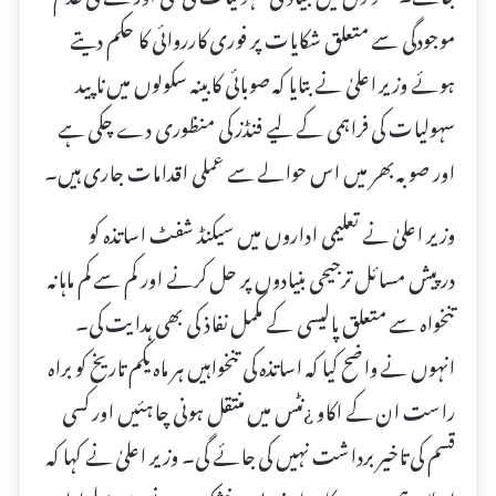
موجودگی سے متعلق شکایات پر فوری کارروائی کا حکم دیتے
ہوئے وزیر اعلیٰ نے بتایا کہ صوبائی کابینہ سکولوں میں ناپید
سہولیات کی فراہمی کے لیے فنڈز کی منظوری دے چکی ہے
اور صوبہ بھر میں اس حوالے سے عملی اقدامات جاری ہیں۔
وزیر اعلیٰ نے تعلیمی اداروں میں سیکنڈ شفٹ اساتذہ کو
درپیش مسائل ترجیحی بنیادوں پر حل کرنے اور کم سے کم ماہانہ
تنخواہ سے متعلق پالیسی کے مکمل نفاذ کی بھی ہدایت کی۔
انہوں نے واضح کیا کہ اساتذہ کی تنخواہیں ہر ماہ یکم تاریخ کو براہ
راست ان کے اکاو ¿نٹس میں منتقل ہونی چاہئیں اور کسی
قسم کی تاخیر برداشت نہیں کی جائے گی۔ وزیر اعلیٰ نے کہا کہ