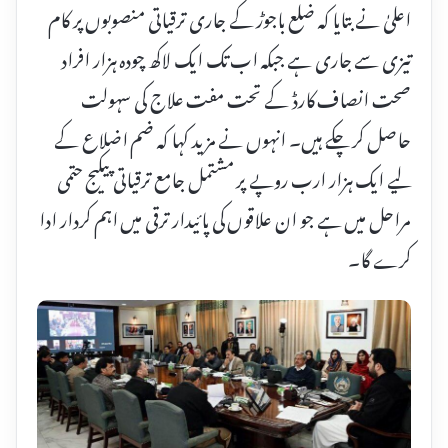
اعلیٰ نے بتایا کہ ضلع باجوڑ کے جاری ترقیاتی منصوبوں پر کام
تیزی سے جاری ہے جبکہ اب تک ایک لاکھ چودہ ہزار افراد
صحت انصاف کارڈ کے تحت مفت علاج کی سہولت
حاصل کر چکے ہیں۔ انہوں نے مزید کہا کہ ضم اضلاع کے
لیے ایک ہزار ارب روپے پر مشتمل جامع ترقیاتی پیکیج حتمی
مراحل میں ہے جو ان علاقوں کی پائیدار ترقی میں اہم کردار ادا
کرے گا۔