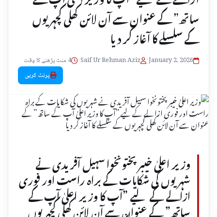
ساتھ” کے عنوان سے آن لائن کھلی کچہریوں
کے سلسلے کا آغاز کر دیا
January 2, 2026
•
Saif Ur Rehman Aziz
•
4 منٹ پڑھنے کا وقت
پرنٹ کریں
وزیر اعلیٰ خیبر پختونخوا سہیل آفریدی نے
شہریوں کی شکایات کے براہ راست اور فوری
ازالے کے لیے ”آپ کا وزیر اعلیٰ آپ کے
ساتھ” کے عنوان سے آن لائن کھلی کچہریوں