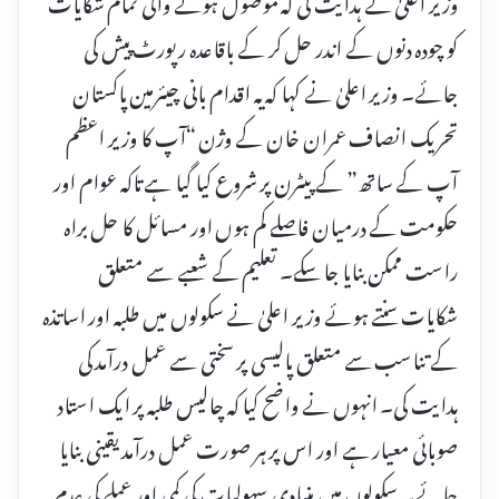
وزیر اعلیٰ نے ہدایت کی کہ موصول ہونے والی تمام شکایات
کو چودہ دنوں کے اندر حل کر کے باقاعدہ رپورٹ پیش کی
جائے۔ وزیر اعلیٰ نے کہا کہ یہ اقدام بانی چیئرمین پاکستان
تحریک انصاف عمران خان کے وژن “آپ کا وزیر اعظم
آپ کے ساتھ” کے پیٹرن پر شروع کیا گیا ہے تاکہ عوام اور
حکومت کے درمیان فاصلے کم ہوں اور مسائل کا حل براہ
راست ممکن بنایا جا سکے۔ تعلیم کے شعبے سے متعلق
شکایات سنتے ہوئے وزیر اعلیٰ نے سکولوں میں طلبہ اور اساتذہ
کے تناسب سے متعلق پالیسی پر سختی سے عمل درآمد کی
ہدایت کی۔ انہوں نے واضح کیا کہ چالیس طلبہ پر ایک استاد
صوبائی معیار ہے اور اس پر ہر صورت عمل درآمد یقینی بنایا
جائے۔ سکولوں میں بنیادی سہولیات کی کمی اور عملے کی عدم