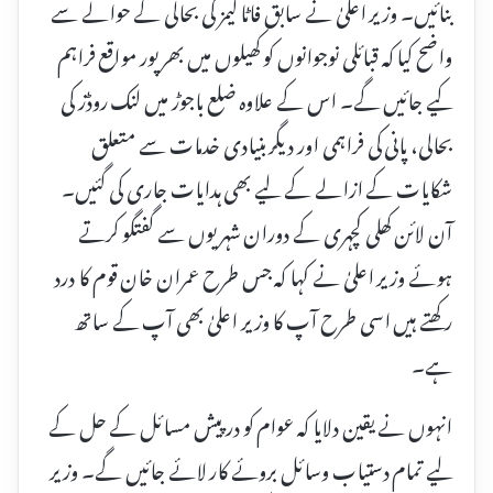
بنائیں۔ وزیر اعلیٰ نے سابق فاٹا گیمز کی بحالی کے حوالے سے
واضح کیا کہ قبائلی نوجوانوں کو کھیلوں میں بھرپور مواقع فراہم
کیے جائیں گے۔ اس کے علاوہ ضلع باجوڑ میں لنک روڈز کی
بحالی، پانی کی فراہمی اور دیگر بنیادی خدمات سے متعلق
شکایات کے ازالے کے لیے بھی ہدایات جاری کی گئیں۔
آن لائن کھلی کچہری کے دوران شہریوں سے گفتگو کرتے
ہوئے وزیر اعلیٰ نے کہا کہ جس طرح عمران خان قوم کا درد
رکھتے ہیں اسی طرح آپ کا وزیر اعلیٰ بھی آپ کے ساتھ
ہے۔
انہوں نے یقین دلایا کہ عوام کو درپیش مسائل کے حل کے
لیے تمام دستیاب وسائل بروئے کار لائے جائیں گے۔ وزیر