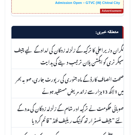
Admission Open – GTVC (W) Chitral City
متعلقہ خبریں:
نگران وزیراعلیِ کا ترکیہ کے زلزلہ زدگان کی امدادکے لیے چیف
سیکرٹری کو ایکشن پلان ترتیب دینے کی ہدایت
صحت انصاف کارڈ کے ماہ جنوری کی رپورٹ جاری، صوبہ بھر
میں 1لاکھ 13ہزار سے زائد مریض مستفید ہوئے
صوبائی حکومت نے ترکیہ اور شام کے زلزلہ زدگان کی مدد کے
لئے ” چیف منسٹر ارتھ کوئیک ریلیف فنڈ ” قائم کردیا