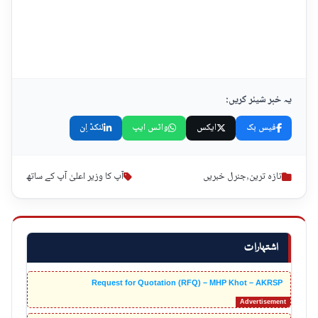
یہ خبر شیئر کریں:
فیس بک
ایکس
واٹس ایپ
لنکڈ اِن
تازہ ترین
,
جنرل خبریں
آپ کا وزیر اعلیٰ آپ کے ساتھ
اشتہارات
Request for Quotation (RFQ) – MHP Khot – AKRSP