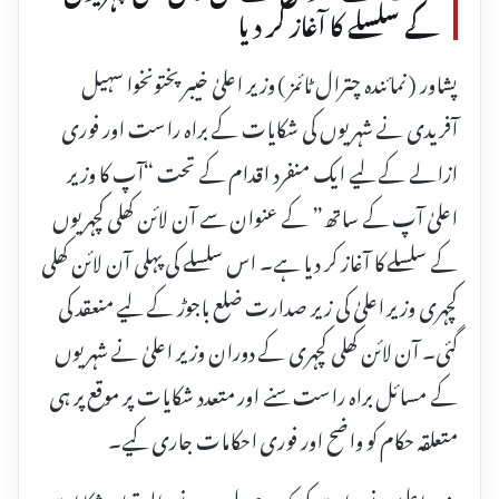
کے سلسلے کا آغاز کر دیا
پشاور ( نمائندہ چترال ٹائمز ) وزیر اعلیٰ خیبر پختونخوا سہیل
آفریدی نے شہریوں کی شکایات کے براہ راست اور فوری
ازالے کے لیے ایک منفرد اقدام کے تحت “آپ کا وزیر
اعلیٰ آپ کے ساتھ” کے عنوان سے آن لائن کھلی کچہریوں
کے سلسلے کا آغاز کر دیا ہے۔ اس سلسلے کی پہلی آن لائن کھلی
کچہری وزیر اعلیٰ کی زیر صدارت ضلع باجوڑ کے لیے منعقد کی
گئی۔ آن لائن کھلی کچہری کے دوران وزیر اعلیٰ نے شہریوں
کے مسائل براہ راست سنے اور متعدد شکایات پر موقع پر ہی
متعلقہ حکام کو واضح اور فوری احکامات جاری کیے۔