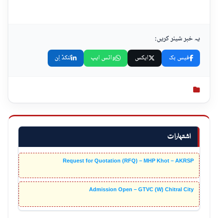
یہ خبر شیئر کریں:
فیس بک
ایکس
واٹس ایپ
لنکڈ اِن
اشتہارات
Request for Quotation (RFQ) – MHP Khot – AKRSP
Admission Open – GTVC (W) Chitral City