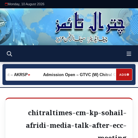
Monday, 10 August 2026
Khot – AKRSP
Admission Open – GTVC (W) Chitral City
Re
►
►
ADS
chitraltimes-cm-kp-sohail-
afridi-media-talk-after-ecc-
meeting