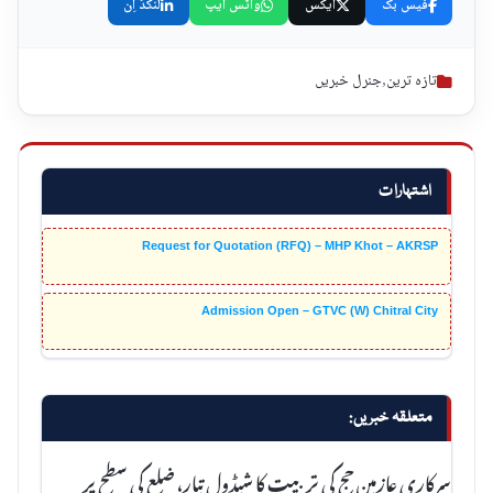
فیس بک
ایکس
واٹس ایپ
لنکڈ اِن
تازہ ترین
,
جنرل خبریں
اشتہارات
Request for Quotation (RFQ) – MHP Khot – AKRSP
Admission Open – GTVC (W) Chitral City
متعلقہ خبریں:
سرکاری عازمین حج کی تربیت کا شیڈول تیار، ضلع کی سطح پر