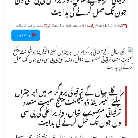
جون تک مکمل کرنے کی ہدایت
March 14, 2026
•
Saif Ur Rehman Aziz
•
3 منٹ پڑھنے کا وقت
پرنٹ کریں
اگلے سال کے ترقیاتی پروگرام میں اپر چترال
کیلئے انٹیگریٹڈ ڈویلپمنٹ پیکج سمیت متعدد
ترقیاتی منصوبے شامل، وزیراعلیٰ کی پی سی
ون جون تک مکمل کرنے کی ہدایت
چترال ( نمائندہ چترال ٹائمز ) وزیر اعلیٰ خیبرپختونخوا محمد سہیل