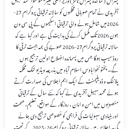
آفریدی نے تمام صوبائی محکموں کو سالانہ ترقیاتی پروگرام 27-
2026میں شامل ہونے والی ترقیاتی اسکیموں کے پی سی ون
جون 2026 تک مکمل کرنے کی ہدایت کی ہے اور کہا ہے کہ
سالانہ ترقیاتی پروگرام27-2026 صوبے کی ہمہ جہت ترقی کا
روڈ میپ ہوگا جس میں پسماندہ اضلاع اولین ترجیح ہوں
گے۔ پختونخوا ہاوس اسلام آباد میں بذریعہ ویڈیو لنک محکمہ
پلاننگ و ڈویلپمنٹ کے ایک اہم اجلاس کی صدارت کرتے
ہوئے محمد سہیل آفریدی نے کہا کہ نئے سال کے ترقیاتی
منصوبوں میں امن و امان ، روزگار کے مواقع، تعلیم، صحت
اور بنیادی سہولیات کی فراہمی کو خصوصی ترجیح دی جائے
گی۔ اجلاس میں سالانہ ترقیاتی پروگرام 26-2025 کے تحت