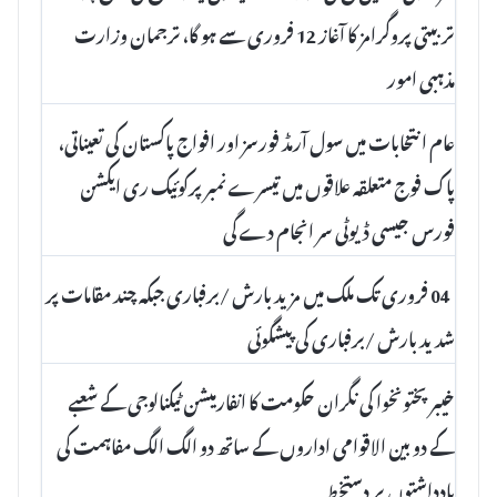
تربیتی پروگرامز کا آغاز 12 فروری سے ہو گا، ترجمان وزارت
مذہبی امور
عام انتخابات میں سول آرمڈ فورسز اور افواج پاکستان کی تعیناتی،
پاک فوج متعلقہ علاقوں میں تیسرے نمبر پرکوئیک ری ایکشن
فورس جیسی ڈیوٹی سر انجام دے گی
04 فروری تک ملک میں مزید بارش /برفباری جبکہ چند مقامات پر
شدید بارش /برفباری کی پیشگوئی
خیبر پختونخوا کی نگران حکومت کا انفارمیشن ٹیکنالوجی کے شعبے
کے دو بین الاقوامی اداروں کے ساتھ دو الگ الگ مفاہمت کی
یادداشتوں پر دستخط