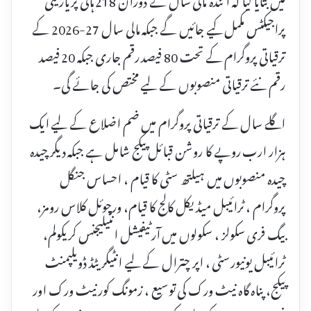
پراجیکٹس مکمل کیے جائیں گے جبکہ مالی سال 27-2026 کے
ترقیاتی پروگرام کے تحت 80 فیصد رقم جاری جبکہ 20 فیصد
رقم نئے ترقیاتی منصوبوں کے لیے مختص کی جائے گی۔
اگلے سال کے ترقیاتی پروگرام میں ضم اضلاع کے لیے ایک
ہزار ارب روپے کا روشن قبائل پیکج شامل ہے جبکہ دیگر چیدہ
چیدہ منصوبوں میں ہیلتھ سٹی کا قیام ، احساس جنگل
پروگرام ، ٹرائیبل میڈیکل کالج کا قیام، ورچوئل کلاس رومز،
بیگ فری سکولز ، سکولوں میں آرٹیفیشل انٹیلیجنس کریکولم،
ٹرائیبل یونیورسٹی ، اپر چترال کے لیے انٹیگریٹڈ ڈویلپمنٹ
پیکج، پناہ گاہ نیٹ ورک کی توسیع ، زمونگ کور نیٹ ورک اور