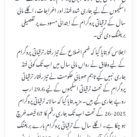
اسکیموں کے لیے جاری شدہ فنڈز اور اخراجات، اگلے مالی
سال کے ترقیاتی پروگرام کے ابتدائی مسودے پر تفصیلی
بریفنگ دی گئی۔
اجلاس کو بتایا گیا کہ ضم اضلاع کے تیز رفتار ترقیاتی پروگرام
کے لیے وفاق نے رواں مالی سال میں اب تک کوئی فنڈ
جاری نہیں کیے تاہم صوبائی حکومت نے تیز رفتار ترقیاتی
پروگرام کے تحت ترقیاتی اسکیموں کے لیے 29.6 ارب
روپے جاری کیے ہیں۔ مزید بتایا گیا کہ سالانہ ترقیاتی پروگرام
2025-26 کے تحت اب تک جاری رقم کا 67 فیصد خرچ
ہو چکا ہے۔ اگلے سال کے ترقیاتی پروگرام بارے بریفنگ
میں بتایا گیا کہ آئندہ مالی سال کے دوران 218 ہائی پریاریٹی