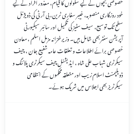
خصوصی بچوں کے لیے سکولوں کا قیام، معذور افراد کے لیے
خود روزگاری منصوبہ، خیبر سفاری ٹرین، بی آر ٹی کی ڈویژنل
سطح تک توسیع، سیف سٹیز کی تکمیل اور سائبر سیکیورٹی
آپریشن سنٹر بھی شامل ہیں۔ وزیر خزانہ مزمل اسلم ، معاون
خصوصی برائے اطلاعات و تعلقات عامہ شفیع جان ، چیف
سیکرٹری شہاب علی شاہ ، ایڈیشنل چیف سیکرٹری پلاننگ و
ڈویلپمنٹ اسلام زیب اور متعلقہ محکموں کے انتظامی
سیکرٹریز بھی اجلاس میں شریک ہوئے۔