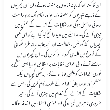
ان کا کہنا تھا کہ ماہانہ بنیادوں پر منعقد ہونے والی ان کچہریوں
کے ذریعے شہریوں کو متعلقہ وزراءاور حکام تک براہِ راست
رسائی حاصل ہوگی اور شکایات کے ازالے کے عمل میں
تیزی آئے گی۔ مراسلے میں مزید واضح کیا گیا ہے کہ ای کھلی
کچہریاں گڈ گورننس، شفافیت اور غیر جانبدارانہ طرز حکمرانی
کے فروغ میں کلیدی کردار ادا کریں گی۔ ان کچہریوں میں
سامنے آنے والی عوامی شکایات پر انتظامی اور پالیسی سطح پر
فوری اقدامات کو یقینی بنایا جائے گا۔ یہ کھلی کچہریاں ایک
منظم اور ادارہ جاتی اقدام کے طور پر کام کریں گی، جس سے
شکایات کے ازالے کے نظام میں بہتری آئے گی، غیر
ضروری تاخیر میں کمی ہوگی اور عوامی اعتماد میں اضافہ ہوگا۔