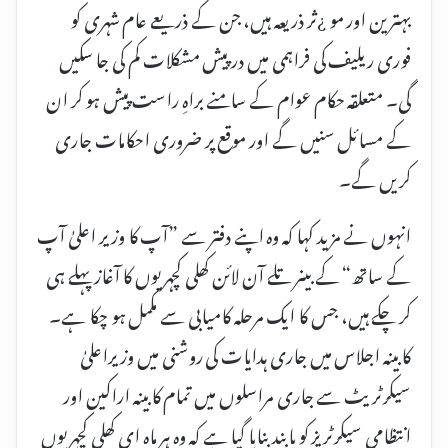
بہترین اور مو ¿ثر ذریعہ ہیں، جن کے ذریعے عام شہری کو
فوری ریلیف کی فراہمی میں درپیش مشکلات کم کی جا سکیں
گی۔ متعلقہ حکام عوام کے سامنے براہِ راست پیش ہو کر ان
کے مسائل سنیں گے اور موقع پر ضروری احکامات جاری
کریں گے۔
انہوں نے مزید کہا کہ وہ اپنے دفتر سے ”آپ کا وزیر اعلیٰ آپ
کے ساتھ“ کے بینر تلے آن لائن کھلی کچہریوں کا آغاز پہلے ہی
کر چکے ہیں، جس کا ایک مرحلہ کامیابی سے مکمل ہو چکا ہے۔
کابینہ اجلاس میں جاری ہدایات کی روشنی میں وزیراعلیٰ
سیکرٹریٹ سے جاری مراسلوں میں تمام کابینہ اراکین اور
انتظامی سیکرٹریز کو پابند بنایا گیا ہے کہ وہ ہر ماہ ای کھلی کچہریوں