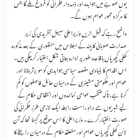
یوں صوبے میں جوابدہ اور ذمہ دار حکمرانی کو فروغ ملے گا جس
کا مرکز و محور عوام ہوں گے۔
واضح رہے کہ قبل ازیں وزیراعلیٰ سہیل آفریدی کی زیر
صدارت صوبائی کابینہ کے اجلاس میں منظوری کے بعد مذکورہ
کھلی کچہریاں باقاعدہ طور پر ادارہ جاتی شکل اختیار کر چکی ہیں۔
اس اقدام کا بنیادی مقصد سیاسی جوابدہی کو مو ¿ثر بنانا اور
عوام اور حکومتی مشینری کے درمیان حائل فاصلوں کو کم
کرنا ہے، تاکہ منتخب عوامی نمائندوں اور انتظامی حکام کے
لیے شہریوں سے براہِ راست رابطہ ایک لازمی طرز حکمرانی کی
صورت اختیار کرے۔ وزیراعلیٰ کا اس موقع پر کہنا تھا کہ آن
لائن کھلی کچہریاں عوام اور متعلقہ حکام کے درمیان رابطے کا