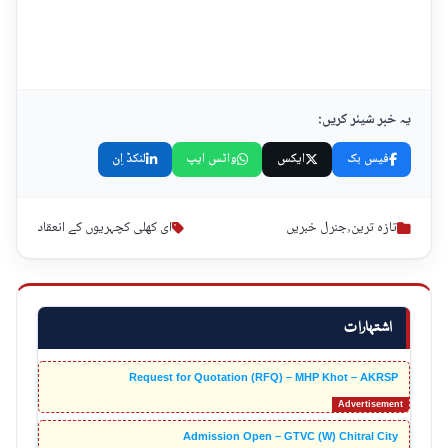
یہ خبر شیئر کریں:
فیس بک
ایکس
واٹس ایپ
لنکڈ اِن
تازہ ترین
,
جنرل خبریں
ای کھلی کچہریوں کے انعقاد
اشتہارات
Request for Quotation (RFQ) – MHP Khot – AKRSP
Admission Open – GTVC (W) Chitral City