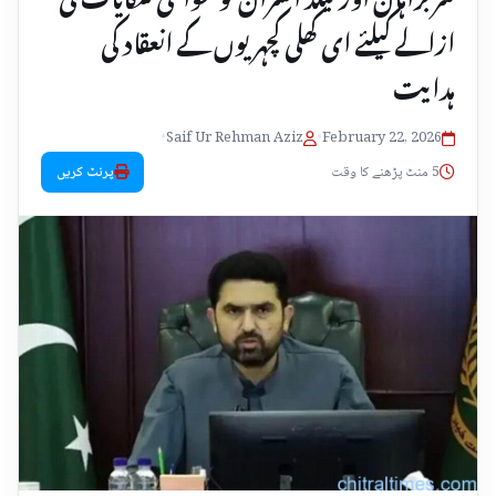
ازالے کیلئے ای کھلی کچہریوں کے انعقاد کی
ہدایت
•
Saif Ur Rehman Aziz
•
February 22, 2026
5 منٹ پڑھنے کا وقت
پرنٹ کریں