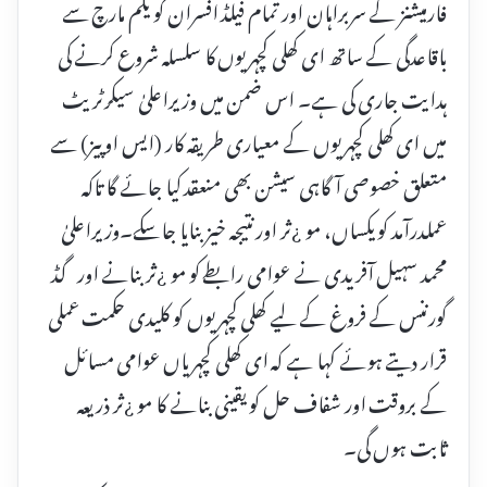
فارمیشنز کے سربراہان اور تمام فیلڈ افسران کو یکم مارچ سے
باقاعدگی کے ساتھ ای کھلی کچہریوں کا سلسلہ شروع کرنے کی
ہدایت جاری کی ہے۔ اس ضمن میں وزیراعلیٰ سیکرٹریٹ
میں ای کھلی کچہریوں کے معیاری طریقہ کار (ایس او پیز) سے
متعلق خصوصی آگاہی سیشن بھی منعقد کیا جائے گا تاکہ
عملدرآمد کو یکساں، مو ¿ثر اور نتیجہ خیز بنایا جا سکے۔وزیراعلیٰ
محمد سہیل آفریدی نے عوامی رابطے کو مو ¿ثر بنانے اور گڈ
گورننس کے فروغ کے لیے کھلی کچہریوں کو کلیدی حکمت عملی
قرار دیتے ہوئے کہا ہے کہ ای کھلی کچہریاں عوامی مسائل
کے بروقت اور شفاف حل کو یقینی بنانے کا مو ¿ثر ذریعہ
ثابت ہوں گی۔