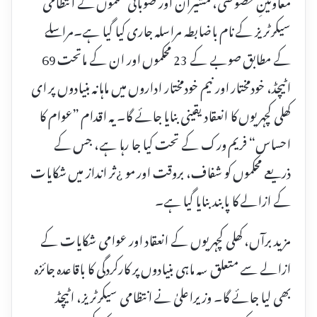
معاونینِ خصوصی، مشیران اور صوبائی محکموں کے انتظامی
سیکرٹریز کے نام باضابطہ مراسلہ جاری کیا گیا ہے۔مراسلے
کے مطابق صوبے کے 23 محکموں اور ان کے ماتحت 69
اٹیچڈ، خودمختار اور نیم خودمختار اداروں میں ماہانہ بنیادوں پر ای
کھلی کچہریوں کا انعقاد یقینی بنایا جائے گا۔ یہ اقدام ”عوام کا
احساس“ فریم ورک کے تحت کیا جا رہا ہے، جس کے
ذریعے محکموں کو شفاف، بروقت اور مو ¿ثر انداز میں شکایات
کے ازالے کا پابند بنایا گیا ہے۔
مزید برآں، کھلی کچہریوں کے انعقاد اور عوامی شکایات کے
ازالے سے متعلق سہ ماہی بنیادوں پر کارکردگی کا باقاعدہ جائزہ
بھی لیا جائے گا۔ وزیراعلیٰ نے انتظامی سیکرٹریز، اٹیچڈ