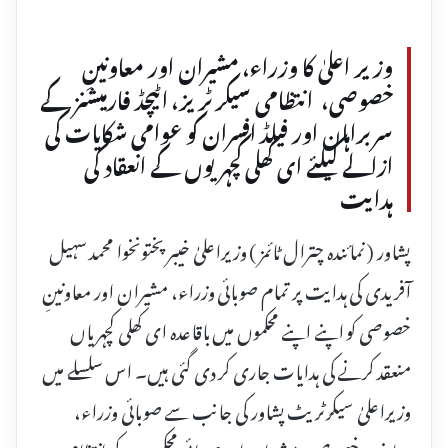
وزیر اعلیٰ کا وزراء، مشیران اور معاونینِ
خصوصی، انتظامی سیکرٹریز، اٹیچڈ فارمیشنز کے
سربراہان اور فیلڈ افسران کو عوامی شکایات کی
ازالے کیلئے ای کھلی کچہریوں کے انعقاد کی
ہدایت
پشاور ( نمائندہ چترال ٹائمز ) وزیراعلیٰ خیبر پختونخوا محمد سہیل
آفریدی کی ہدایت پر تمام صوبائی وزراء، مشیران اور معاونینِ
خصوصی کو اپنے اپنے محکموں میں باقاعدہ ای کھلی کچہریاں
منعقد کرنے کی ہدایات جاری کر دی گئی ہیں۔ اس سلسلے میں
وزیراعلیٰ سیکرٹریٹ پشاور کی جانب سے صوبائی وزراء،