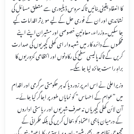
کا انعقاد یقینی بنائیں تاکہ سروس ڈیلیوری سے متعلق مسائل کی
نشاندہی اور ان کے فوری حل کے لیے مو ¿ثر اقدامات کیے
جا سکیں۔وزراء، معاونینِ خصوصی اور مشیران اپنے اپنے
محکموں کے دائرہ کار میں شعبہ وار ای کھلی کچہریوں کی صدارت
کریں گے تاکہ پالیسی سطح کی رکاوٹوں اور انتظامی کمزوریوں کا
براہِ راست جائزہ لیا جا سکے۔
وزیراعلیٰ نے اس امر پر زور دیا کہ ہر حکومتی سرگرمی اور اقدام
میں ”عوام کے احساس“ کو نمایاں طور پر اجاگر کیا جائے۔
آن لائن کھلی کچہریاں نہ صرف شہریوں اور ریاستی اداروں
کے درمیان باہمی اعتماد کو بحال کریں گی بلکہ حکمرانی کے
مجموعی نظام میں بھی مثبت اور دیرپا بہتری کا باعث بنیں گی۔