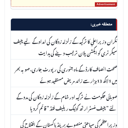
متعلقہ خبریں:
نگران وزیراعلیِ کا ترکیہ کے زلزلہ زدگان کی امدادکے لیے چیف
سیکرٹری کو ایکشن پلان ترتیب دینے کی ہدایت
صحت انصاف کارڈ کے ماہ جنوری کی رپورٹ جاری، صوبہ بھر
میں 1لاکھ 13ہزار سے زائد مریض مستفید ہوئے
صوبائی حکومت نے ترکیہ اور شام کے زلزلہ زدگان کی مدد کے
لئے ” چیف منسٹر ارتھ کوئیک ریلیف فنڈ ” قائم کردیا
وزیرِاعظم کی سیاحتی منصوبے برینڈ پاکستان کے افتتاح کی