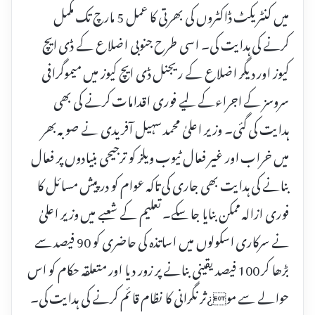
میں کنٹریکٹ ڈاکٹروں کی بھرتی کا عمل 5 مارچ تک مکمل
کرنے کی ہدایت کی۔ اسی طرح جنوبی اضلاع کے ڈی ایچ
کیوز اور دیگر اضلاع کے ریجنل ڈی ایچ کیوز میں میموگرافی
سروسز کے اجراءکے لیے فوری اقدامات کرنے کی بھی
ہدایت کی گئی۔ وزیر اعلیٰ محمد سہیل آفریدی نے صوبہ بھر
میں خراب اور غیر فعال ٹیوب ویلز کو ترجیحی بنیادوں پر فعال
بنانے کی ہدایت بھی جاری کی تاکہ عوام کو درپیش مسائل کا
فوری ازالہ ممکن بنایا جا سکے۔ تعلیم کے شعبے میں وزیر اعلیٰ
نے سرکاری اسکولوں میں اساتذہ کی حاضری کو 90 فیصد سے
بڑھا کر 100 فیصد یقینی بنانے پر زور دیا اور متعلقہ حکام کو اس
حوالے سے مو¿ثر نگرانی کا نظام قائم کرنے کی ہدایت کی۔