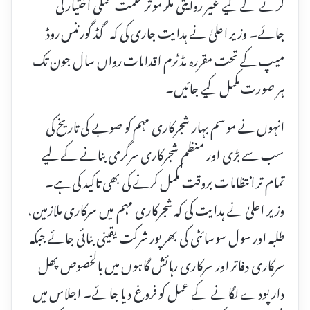
کرنے کے لیے غیر روایتی مگر موثر حکمت عملی اختیار کی
جائے۔ وزیر اعلیٰ نے ہدایت جاری کی کہ گڈ گورننس روڈ
میپ کے تحت مقررہ مڈٹرم اقدامات رواں سال جون تک
ہر صورت مکمل کیے جائیں۔
انہوں نے موسم بہار شجرکاری مہم کو صوبے کی تاریخ کی
سب سے بڑی اور منظم شجرکاری سرگرمی بنانے کے لیے
تمام تر انتظامات بروقت مکمل کرنے کی بھی تاکید کی ہے۔
وزیر اعلیٰ نے ہدایت کی کہ شجرکاری مہم میں سرکاری ملازمین،
طلبہ اور سول سوسائٹی کی بھرپور شرکت یقینی بنائی جائے جبکہ
سرکاری دفاتر اور سرکاری رہائش گاہوں میں بالخصوص پھل
دار پودے لگانے کے عمل کو فروغ دیا جائے۔ اجلاس میں