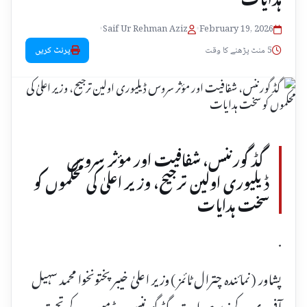
•
Saif Ur Rehman Aziz
•
February 19, 2026
5 منٹ پڑھنے کا وقت
پرنٹ کریں
گڈ گورننس، شفافیت اور مؤثر سروس
ڈیلیوری اولین ترجیح، وزیر اعلیٰ کی محکموں کو
سخت ہدایات
.
پشاور ( نمائندہ چترال ٹائمز ) وزیر اعلیٰ خیبر پختونخوا محمد سہیل
آفریدی کے زیر صدارت گڈ گورننس روڈ میپ کے تحت