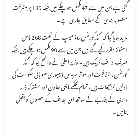
گئی ہے جن میں سے 47 مکمل ہو چکے ہیں جبکہ 139 پر پیشرفت
منصوبہ بندی کے مطابق جاری ہے۔
مزید بتایا گیا کہ گڈ گورننس روڈ میپ کے تحت 268 مائل
اسٹونز مقرر کیے گئے ہیں جن میں سے 90 مکمل ہو چکے ہیں جبکہ
صرف 3 آف ٹریک ہیں۔ وزیر اعلیٰ نے واضح کیا کہ گڈ
گورننس، شفافیت اور موثر سروس ڈیلیوری صوبائی حکومت کی
اولین ترجیحات ہیں، تمام محکمے باہمی تعاون اور مشترکہ ذمہ
داری کے جذبے کے ساتھ ان اہداف کے حصول کو یقینی
بنائیں۔