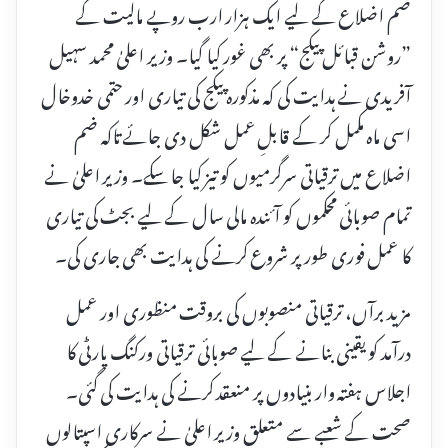
ضم اضلاع کے لیے ایک ہزار ارب روپے مالیت کے
”روشن قبائل پیکج“ پر بھی غور کیا گیا۔ وزیر اعلیٰ محمد سہیل
آفریدی نے ہدایت کی کہ مذکورہ پیکج کی تیاری اور حتمی خدوخال
اسی ماہ مکمل کر کے قابلِ عمل شکل دی جائے تاکہ ضم
اضلاع میں ترقیاتی سرگرمیوں کو تیز کیا جا سکے۔ وزیر اعلیٰ نے
تمام صوبائی محکموں کو آئندہ مالی سال کے لیے بجٹ کی تیاری
کا عمل فوری طور پر شروع کرنے کی ہدایت بھی جاری کی۔
مزید برآں، ترقیاتی منصوبوں کی بروقت منظوری اور عمل
درآمد کو یقینی بنانے کے لیے صوبائی ترقیاتی ورکنگ پارٹی کا
اجلاس ہفتہ وار بنیادوں پر منعقد کرنے کی ہدایت کی گئی۔
صحت کے شعبے سے متعلق وزیر اعلیٰ نے سرکاری اسپتالوں