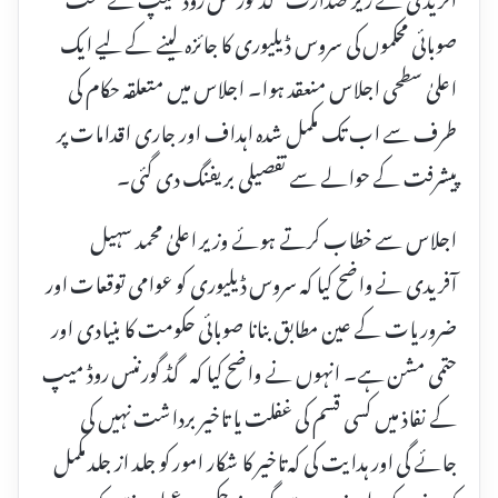
صوبائی محکموں کی سروس ڈیلیوری کا جائزہ لینے کے لیے ایک
اعلیٰ سطحی اجلاس منعقد ہوا۔ اجلاس میں متعلقہ حکام کی
طرف سے اب تک مکمل شدہ اہداف اور جاری اقدامات پر
پیشرفت کے حوالے سے تفصیلی بریفنگ دی گئی۔
اجلاس سے خطاب کرتے ہوئے وزیر اعلیٰ محمد سہیل
آفریدی نے واضح کیا کہ سروس ڈیلیوری کو عوامی توقعات اور
ضروریات کے عین مطابق بنانا صوبائی حکومت کا بنیادی اور
حتمی مشن ہے۔ انہوں نے واضح کیا کہ گڈ گورننس روڈ میپ
کے نفاذ میں کسی قسم کی غفلت یا تاخیر برداشت نہیں کی
جائے گی اور ہدایت کی کہ تاخیر کا شکار امور کو جلد از جلد مکمل