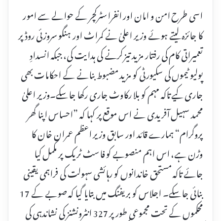
اسی طرح امن و امان اور انفراسٹرکچر کے حوالے سے امور
کا جائزہ لیتے ہوئے وزیر اعلیٰ نے کمراٹ اور ہنگو سروزئی روڈ پر
تعمیراتی کام کی رفتار مزید تیز کرنے کی ہدایت کی، جبکہ انسدادِ
پولیو ٹیموں کی سکیورٹی کو مزید مضبوط بنانے کے احکامات بھی
جاری کیے تاکہ مہم کو بلا رکاوٹ جاری رکھا جا سکے۔وزیر اعلیٰ
محمد سہیل آفریدی نے اس موقع پر کہا کہ ”احساس اپنا گھر
پروگرام“ ہمارے قائد اور سابق وزیر اعظم عمران خان کا
وڑن ہے، اس اہم منصوبے کو فاسٹ ٹریک پر مکمل کیا
جائے تاکہ مستحق خاندانوں کو رہائشی سہولت کی فراہمی یقینی
بنائی جا سکے۔ اجلاس کو بریفنگ میں بتایا گیا کہ صوبے کے 17
محکموں کے تحت مجموعی طور پر 327 انٹرونشنز کی نشاندہی کی