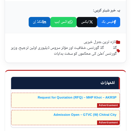
یہ خبر شیئر کریں:
فیس بک
ایکس
واٹس ایپ
لنکڈ اِن
تازہ ترین
,
جنرل خبریں
گڈ
گڈ گورننس، شفافیت اور مؤثر سروس ڈیلیوری اولین ترجیح، وزیر
,
گورننس
اعلیٰ کی محکموں کو سخت ہدایات
اشتہارات
Request for Quotation (RFQ) – MHP Khot – AKRSP
Admission Open – GTVC (W) Chitral City