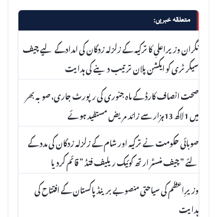
متعلقہ خبریں:
نگران وزیراعلیِ کا ترکیہ کے زلزلہ زدگان کی امدادکے لیے چیف
سیکرٹری کو ایکشن پلان ترتیب دینے کی ہدایت
صحت انصاف کارڈ کے ماہ جنوری کی رپورٹ جاری، صوبہ بھر
میں 1لاکھ 13ہزار سے زائد مریض مستفید ہوئے
صوبائی حکومت نے ترکیہ اور شام کے زلزلہ زدگان کی مدد کے
لئے ” چیف منسٹر ارتھ کوئیک ریلیف فنڈ ” قائم کردیا
وزیرِاعظم کی سیاحتی منصوبے برینڈ پاکستان کے افتتاح کی
ہدایت