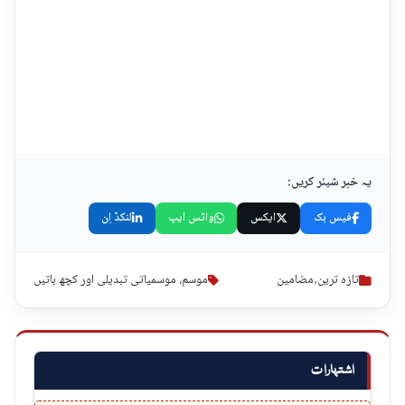
یہ خبر شیئر کریں:
فیس بک
ایکس
واٹس ایپ
لنکڈ اِن
تازہ ترین
,
مضامین
موسم، موسمیاتی تبدیلی اور کچھ باتیں
اشتہارات