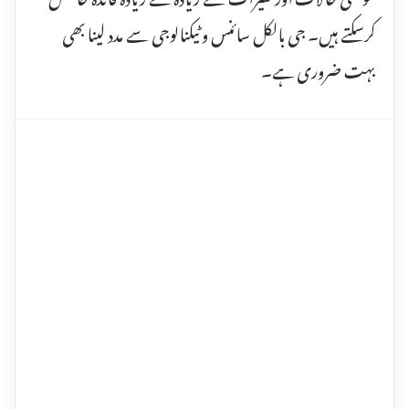
کرسکتے ہیں۔ جی بالکل سائنس و ٹیکنالوجی سے مدد لینا بھی
بہت ضروری ہے۔