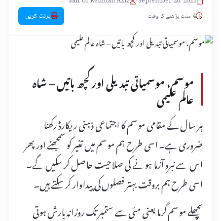
•
Saif Ur Rehman Aziz
•
September 20, 2025
4 منٹ پڑھنے کا وقت
پرنٹ کریں
موسم، موسمیاتی تبدیلی اور کچھ باتیں – شاہ
عالم علیمی
ہر سال کے مقامی موسم کا اجتماعی ذہنی ریکارڈ رکھنا
ضروری ہے۔ اسی طرح ہم موسم میں تغیر کو سمجھنے اور پھر
اس سے نبرد آزما ہونے کی صلاحیت حاصل کر سکیں گے۔
اسی طرح ہم بروقت بہتر فصلوں کی پیداوار کر سکتے ہیں۔
پچھلے موسم گرما یعنی مئی سے ستمبر تک روزانہ بارش ہوتی