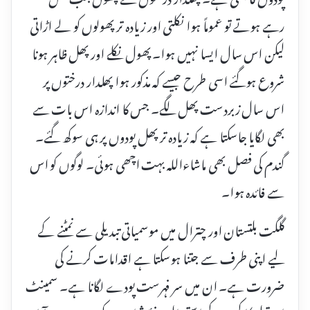
رہے ہوتے تو عموماً ہوا نکلتی اور زیادہ تر پھولوں کو لے اڑاتی
لیکن اس سال ایسا نہیں ہوا۔ پھول نکلے اور پھل ظاہر ہونا
شروع ہوگئے اسی طرح جیسے کہ مذکور ہوا پھلدار درختوں پر
اس سال زبردست پھل لگے۔ جس کا اندازہ اس بات سے
بھی لگایا جاسکتا ہے کہ زیادہ تر پھل پودوں پر ہی سوکھ گئے۔
گندم کی فصل بھی ماشاءاللہ بہت اچھی ہوئی۔ لوگوں کو اس
سے فائدہ ہوا۔
گلگت بلتستان اور چترال میں موسمیاتی تبدیلی سے نمٹنے کے
لیے اپنی طرف سے جتنا ہوسکتا ہے اقدامات کرنے کی
ضرورت ہے۔ ان میں سر فہرست پودے لگانا ہے۔ سمینٹ