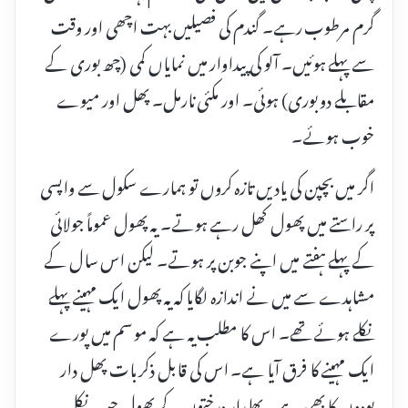
گرم مرطوب رہے۔ گندم کی فصیلیں بہت اچھی اور وقت
سے پہلے ہوئیں۔ آلو کی پیداوار میں نمایاں کمی (چھ بوری کے
مقابلے دو بوری) ہوئی۔ اور مکئی نارمل۔ پھل اور میوے
خوب ہوئے۔
اگر میں بچپن کی یادیں تازہ کروں تو ہمارے سکول سے واپسی
پر راستے میں پھول کھل رہے ہوتے۔ یہ پھول عموماً جولائی
کے پہلے ہفتے میں اپنے جوبن پر ہوتے۔ لیکن اس سال کے
مشاہدے سے میں نے اندازہ لگایا کہ یہ پھول ایک مہینے پہلے
نکلے ہوئے تھے۔ اس کا مطلب یہ ہے کہ موسم میں پورے
ایک مہینے کا فرق آیا ہے۔ اس کی قابل ذکر بات پھل دار
پودوں کا بھی ہے۔ پھلدار درختوں کے پھول جب نکل