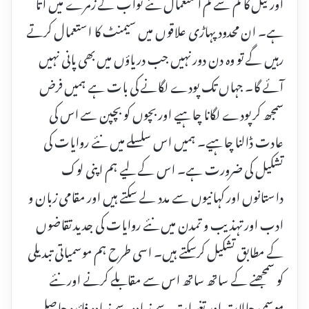
اور تیل کا کم سے کم استعمال نئے ثواب کے زمرے میں آتا
ہے۔ ان محدود پہاڑی علاقوں میں سیمنٹ کا استعمال کرتے
رہیں گے تو وہ دن دور نہیں جب دریاؤں میں بھی پانی نہیں
آئے گا۔ جہاں تک پودے لگانے کی بات ہے ہمیں فرض
سمجھ کر پودے لگانا چاہیے اور بچوں کو بچپن سے اس کی
عادت ڈالنا چاہیے۔ ہمیں اس سلسلے میں نئے روایات کی
تشکیل کی ضرورت ہے۔ اس کے لیے ہم اپنی لوک
داستانوں اور کہانیوں سے مدد لے سکتے ہیں اور مقامی زبان و
ادب اور تہذیب و تمدن میں نئے روایات کی جدید تقاضوں
کے مطابق تشکیل کرسکتے ہیں۔ اسی طرح ہم موسمیاتی تبدیلی
کو سمجھنے کے ساتھ ساتھ اس سے مقابلے کرنے اور نئے
موسمی حالات اور تغیرات سے زیادہ سے زیادہ فائدہ حاصل