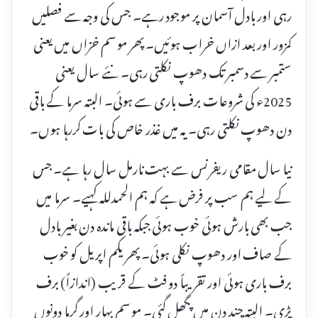
رہی اور بادل آسمان پر موجود رہے۔ جس کی وجہ سے فصلیں
کمزور اور بعد ازاں خراب ہوئیں۔ پھر موسم خزاں میں یعنی
ستمبر سے دسمبر تک دھوپ نکلتی رہی۔ نئے سال یعنی
2025ء کی شروعات برف باری سے ہوئی۔ البتہ سرما کے باقی
دن دھوپ نکلتی رہی۔ یہ میں غذر خاص کی بات کررہا ہوں۔
نیا سال مقامی ریفرنس سے بہت نارمل سال رہا ہے۔ جس
کے لیے ہم سب پر فرض ہے کہ ہم الحمدللہ کہیے۔ سرما میں
جب بھی بارش ہوئی خوب ہوئی جبکہ باقی ماندہ دن بغیر بادل
کے صاف اور دھوپ نکلی ہوئی۔ پھر یکم اپریل کو خوب
برف باری ہوئی اور تقریباً دو فٹ کے قریب (اندازاً) برف
پڑی۔ البتہ چند دن میں پگھل گئی۔ موسم بہار اور گرما دونوں