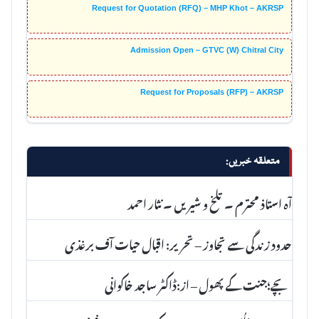
Request for Quotation (RFQ) – MHP Khot – AKRSP
Admission Open – GTVC (W) Chitral City
Request for Proposals (RFP) – AKRSP
متعلقہ خبریں:
آہ استاذ محترم ۔ تلخ و شیریں ۔ نثار احمد
حدود زندگی سے تجاوز – تحریر: اقبال حیات آف برغذی
بچے؛جنت کے پھول – از:ڈاکٹر ساجد خاکوانی